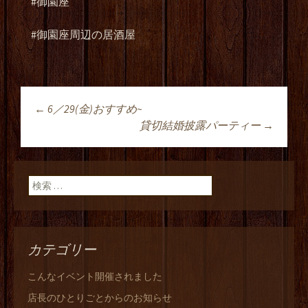
#御園座
#御園座周辺の居酒屋
←
6／29(金)おすすめ~
投稿ナビゲーショ
貸切結婚披露パーティー
→
ン
検索:
カテゴリー
こんなイベント開催されました
店長のひとりごとからのお知らせ