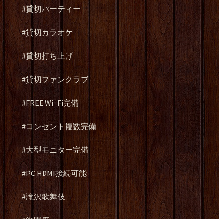
#貸切パーティー
#貸切カラオケ
#貸切打ち上げ
#貸切ファンクラブ
#FREE Wi−Fi完備
#コンセント複数完備
#大型モニター完備
#PC HDMI接続可能
#滝沢歌舞伎