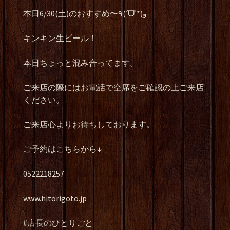
本日6/30(土)のおすすめ〜٩(ˊᗜˋ*)و
キンキン生ビール！
本日ちょっと混み合ってます。
ご来店の際にはお電話で空席をご確認の上ご来店
ください。
ご来店心よりお待ちしております。
ご予約はこちらから↓
0522218257
www.hitorigoto.jp
#店長のひとりごと