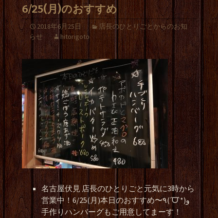
6/25(月)のおすすめ
2018年6月25日
店長のひとりごとからのお知
らせ
hitorigoto
名古屋伏見 店長のひとりごと元気に3時から
営業中！6/25(月)本日のおすすめ〜٩(ˊᗜˋ*)و
手作りハンバーグもご用意してまーす！