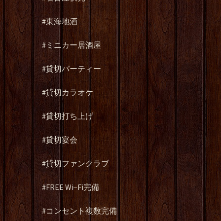
#東海地酒
#ミニカー居酒屋
#貸切パーティー
#貸切カラオケ
#貸切打ち上げ
#貸切宴会
#貸切ファンクラブ
#FREE Wi−Fi完備
#コンセント複数完備