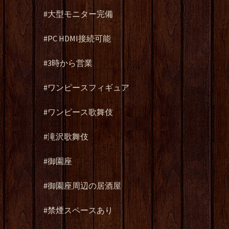
#大型モニター完備
#PC HDMI接続可能
#3時から営業
#ワンピースフィギュア
#ワンピース歌舞伎
#滝沢歌舞伎
#御園座
#御園座周辺の居酒屋
#禁煙スペースあり