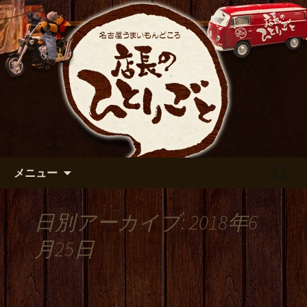
出張や観光に名古屋めしがおすすめで
す
名古屋市伏見の居酒屋【店長の
ひとりごと】のブログ
コンテンツへ移動
検
メニュー
索:
日別アーカイブ: 2018年6
月25日