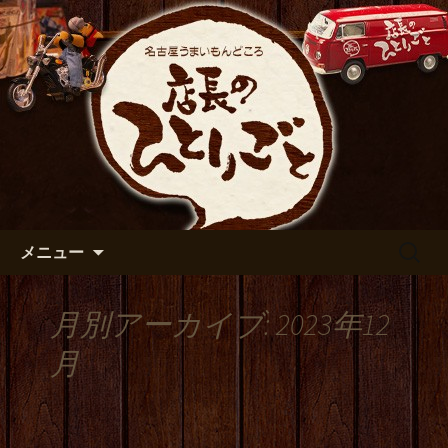
出張や観光に名古屋めしがおすすめで
す
名古屋市伏見の居酒屋【店長の
ひとりごと】のブログ
コンテンツへ移動
検
メニュー
索:
月別アーカイブ: 2023年12
月