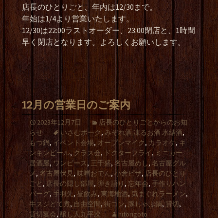
店長のひとりごと、年内は12/30まで。
年始は1/4より営業いたします。
12/30は22:00ラストオーダー、23:00閉店と、1時間
早く閉店となります。よろしくお願いします。
12月の営業日のご案内
2023年12月7日
店長のひとりごとからのお知
らせ
いさむポーク
,
みぞれ酒 凍るお酒 氷結酒
,
もつ鍋
,
イベント会場
,
オープンマイク
,
カラオケ
,
キ
ンキンビール
,
クラス会
,
ドクターフライ
,
ミニカー
居酒屋
,
ワンピース
,
三千盛
,
名古屋めし
,
名古屋グル
メ
,
名古屋伏見
,
味噌おでん
,
小倉ピザ
,
店長のひとり
ごと
,
店長の隠し部屋
,
弾き語り
,
忘年会
,
手作りハン
バーグ
,
手羽先
,
昼飲み
,
東海地酒
,
気まぐれラーメン
,
牛スジどて煮
,
自由空間
,
街コン
,
豚しゃぶ鍋
,
貸切
,
貸切宴会
,
醸し人九平次
hitorigoto