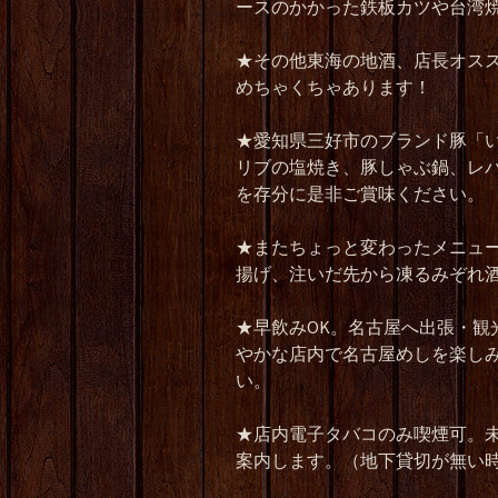
ースのかかった鉄板カツや台湾
★
その他東海の地酒、店長オス
めちゃくちゃあります！
★
愛知県三好市のブランド豚「
リブの塩焼き、豚しゃぶ鍋、レ
を存分に是非ご賞味ください。
★
またちょっと変わったメニュ
揚げ、注いだ先から凍るみぞれ
★
早飲み
OK
。名古屋へ出張・観
やかな店内で名古屋めしを楽し
い。
★
店内電子タバコのみ喫煙可。
案内します。（地下貸切が無い