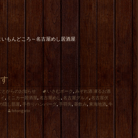
まいもんどころ～名古屋めし居酒屋
ます
ごとからのお知らせ
いさむポーク
,
みぞれ酒 凍るお酒
ライ
,
ミニカー居酒屋
,
名古屋めし
,
名古屋グルメ
,
名古屋伏
の隠し部屋
,
手作りハンバーグ
,
手羽先
,
昼飲み
,
東海地酒
,
牛
次
hitorigoto