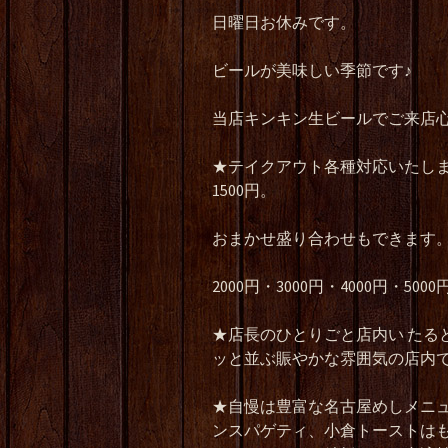
日曜日お休みです。
ビールが美味しい季節です♪
当店キンキン生ビールでご来店
★
テイクアウト各種対応いたし
1500
円。
おまかせ盛り合わせもできます
2000
円・
3000
円・
4000
円・
5000
★
店長のひとりごと店内い
たる
ッと並ぶ賑やかな雰囲気の店内
★
自慢は豊富な名古屋めしメニ
ンスパゲティ、小倉トーストは