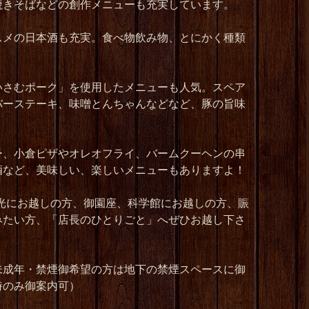
焼きそばなどの創作メニューも充実しています。
スメの日本酒も充実。食べ物飲み物、とにかく種類
いさむポーク」を使用したメニューも人気。スペア
バーステーキ、味噌とんちゃんなどなど、豚の旨味
ー、小倉ピザやオレオフライ、バームクーヘンの串
酒など、美味しい、楽しいメニューもありますよ！
光にお越しの方、御園座、科学館にお越しの方、賑
みたい方、「店長のひとりごと」へぜひお越し下さ
未成年・禁煙御希望の方は地下の禁煙スペースに御
時のみ御案内可）