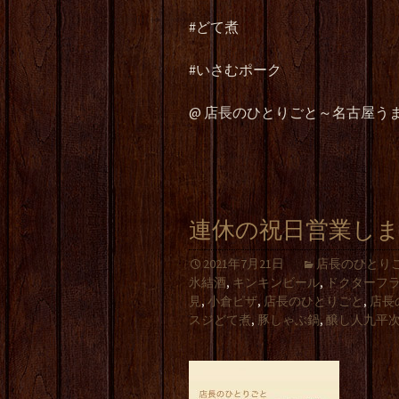
#
どて煮
#
いさむポーク
@
店長のひとりごと～名古屋う
連休の祝日営業し
2021年7月21日
店長のひとり
氷結酒
,
キンキンビール
,
ドクターフ
見
,
小倉ピザ
,
店長のひとりごと
,
店長
スジどて煮
,
豚しゃぶ鍋
,
醸し人九平