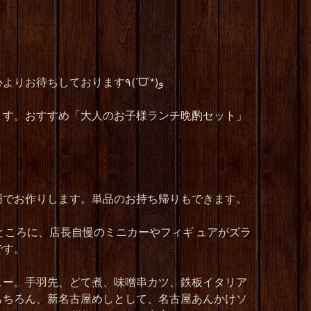
心よりお待ちしております
٩
(
ˊ
ᗜ
ˋ
*)
و
ます。おすすめ「大人のお子様ランチ晩酌セット」
。
円でお作りします。単品のお持ち帰りもできます。
ところに、店長自慢のミニカーやフィギ
ュアがズラ
です。
ュー。手羽先、どて煮、味噌串カツ、鉄板イタリア
もちろん、新名古屋めしとして、名古屋あんかけソ