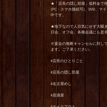
★
「店長の隠し部屋」低料金で
(PC
・スマホ接続可
)
、
DVD
、マイ
中です。
★
地下なので人目気にせず大騒
日会、オフ会、各種会議にも是
※
宴会の無断キャンセルに対し
ます。ご了承ください。
#
店長のひとりごと
#
店長の隠し部屋
#
名古屋めし
#
居酒屋
#
テイクアウト