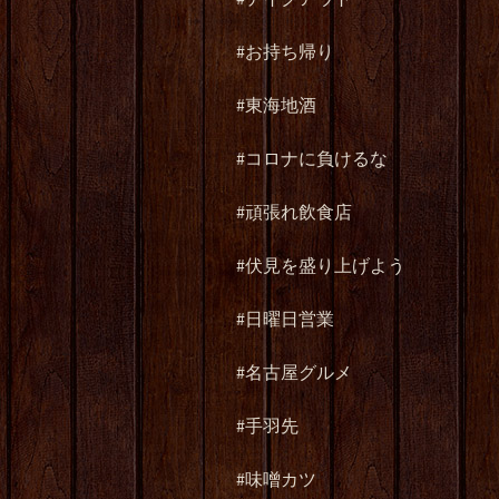
#
お持ち帰り
#
東海地酒
#
コロナに負けるな
#
頑張れ飲食店
#
伏見を盛り上げよう
#
日曜日営業
#
名古屋グルメ
#
手羽先
#
味噌カツ