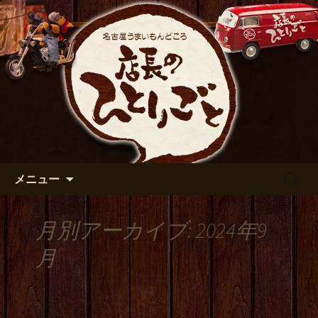
出張や観光に名古屋めしがおすすめで
す
名古屋市伏見の居酒屋【店長の
ひとりごと】のブログ
コンテンツへ移動
検
メニュー
索:
月別アーカイブ: 2024年9
月