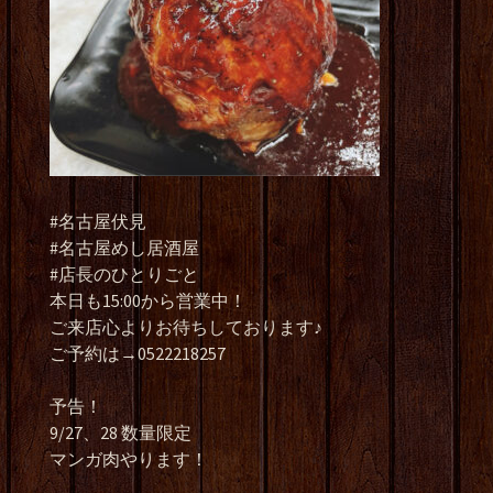
#名古屋伏見
#名古屋めし居酒屋
#店長のひとりごと
本日も15:00から営業中！
ご来店心よりお待ちしております♪
ご予約は→0522218257
予告！
9/27、28 数量限定
マンガ肉やります！