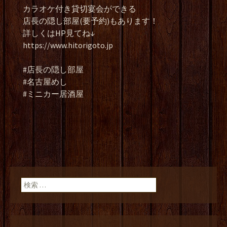
カラオケ付き貸切宴会ができる
店長の隠し部屋(要予約)もあります！
詳しくはHP見てね↓
https://www.hitorigoto.jp
#店長の隠し部屋
#名古屋めし
#ミニカー居酒屋
検索: