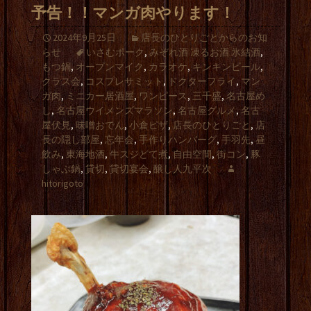
予告！！マンガ肉やります！
2024年9月25日
店長のひとりごとからのお知
らせ
いさむポーク
,
みぞれ酒 凍るお酒 氷結酒
,
もつ鍋
,
オープンマイク
,
カラオケ
,
キンキンビール
,
クラス会
,
コスプレサミット
,
ドクターフライ
,
マン
ガ肉
,
ミニカー居酒屋
,
ワンピース
,
三千盛
,
名古屋め
し
,
名古屋ウイメンズマラソン
,
名古屋グルメ
,
名古
屋伏見
,
味噌おでん
,
小倉ピザ
,
店長のひとりごと
,
店
長の隠し部屋
,
忘年会
,
手作りハンバーグ
,
手羽先
,
昼
飲み
,
東海地酒
,
牛スジどて煮
,
自由空間
,
街コン
,
豚
しゃぶ鍋
,
貸切
,
貸切宴会
,
醸し人九平次
hitorigoto