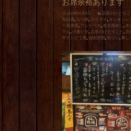
お席余裕あります
2024年8月8日
店長のひとりご
氷結酒
,
もつ鍋
,
カラオケ
,
キンキンビ
ー居酒屋
,
ワンピース
,
名古屋めし
,
名
でん
,
小倉ピザ
,
店長のひとりごと
,
店
牛スジどて煮
,
自由空間
,
街コン
,
豚し