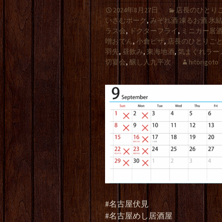
2024年8月27日
店長のひとり
いさむポーク
,
みぞれ酒 凍るお酒 氷
ラス会
,
ドクターフライ
,
ミニカー居
噌おでん
,
小倉ピザ
,
店長のひとりご
羽先
,
昼飲み
,
東海地酒
,
気まぐれラー
切宴会
,
醸し人九平次
hitorigoto
#名古屋伏見
#名古屋めし居酒屋