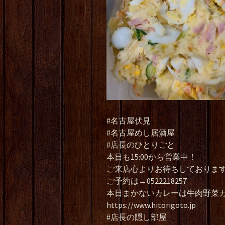
#名古屋伏見
#名古屋めし居酒屋
#店長のひとりごと
本日も15:00から営業中！
ご来店心よりお待ちしております
ご予約は→0522218257
本日まかないカレーは牛肉野菜
https://www.hitorigoto.jp
#店長の隠し部屋