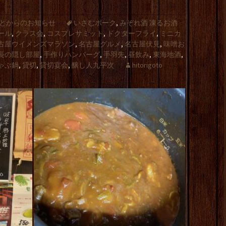
とからのお知らせ
いさむポーク
,
みぞれ酒 凍るお酒
ール
,
クラス会
,
コスプレサミット
,
ドクターフライ
,
ミニカ
古屋ウイメンズマラソン
,
名古屋グルメ
,
名古屋伏見
,
味噌お
長の隠し部屋
,
手作りハンバーグ
,
手羽先
,
昼飲み
,
東海地酒
,
ゃぶ鍋
,
貸切
,
貸切宴会
,
醸し人九平次
hitorigoto