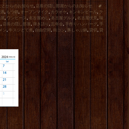
ごとからのお知らせ
,
店長の隠し部屋からのお知らせ
結酒
,
もつ鍋
,
オープンマイク
,
カラオケ
,
キンキンビール
,
ク
酒屋
,
ワンピース
,
名古屋めし
,
名古屋グルメ
,
名古屋伏見
,
味
と
,
店長の隠し部屋
,
弾き語り
,
忘年会
,
手作りハンバーグ
,
手
メン
,
牛スジどて煮
,
自由空間
,
街コン
,
豚しゃぶ鍋
,
貸切
,
貸