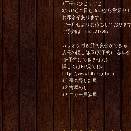
#店長のひとりごと
8/27(火)本日も15:00から営業中！
お席余裕あります。
ご来店心よりお待ちしております
ご予約は→0522218257
カラオケ付き貸切宴会ができる
店長の隠し部屋(要予約)、忘年
(仮予約はできません)
詳しくはHP見てね↓
https://www.hitorigoto.jp
#店長の隠し部屋
#名古屋めし
#ミニカー居酒屋