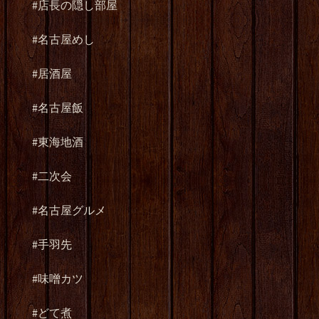
#
店長の隠し部屋
#
名古屋めし
#
居酒屋
#
名古屋飯
#
東海地酒
#
二次会
#
名古屋グルメ
#
手羽先
#
味噌カツ
#
どて煮