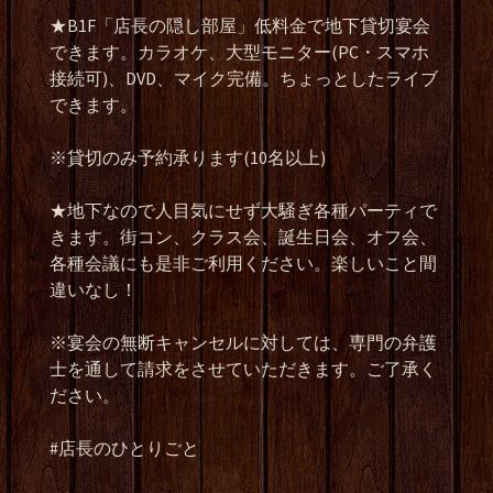
★B1F
「店長の隠し部屋」低料金で地下貸切宴会
できます。カラオケ、大型モニター
(PC
・スマホ
接続可
)
、
DVD
、マイク完備。ちょっとしたライブ
できます。
※
貸切のみ予約承ります
(10
名以上
)
★
地下なので人目気にせず大騒ぎ各種パーティで
きます。街コン、クラス会、誕生日会、オフ会、
各種会議にも是非ご利用ください。楽しいこと間
違いなし！
※
宴会の無断キャンセルに対しては、専門の弁護
士を通して請求をさせていただきます。ご了承く
ださい。
#
店長のひとりごと