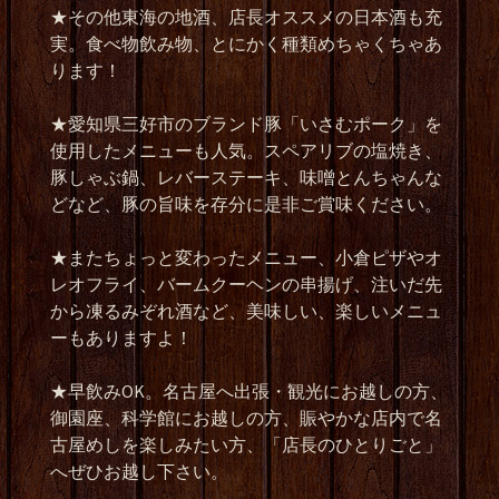
★
その他東海の地酒、店長オススメの日本酒も充
実。食べ物飲み物、とにかく種類めちゃくちゃあ
ります！
★
愛知県三好市のブランド豚「いさむポーク」を
使用したメニューも人気。スペアリブの塩焼き、
豚しゃぶ鍋、レバーステーキ、味噌とんちゃんな
どなど、豚の旨味を存分に是非ご賞味ください。
★
またちょっと変わったメニュー、小倉ピザやオ
レオフライ、バームクーヘンの串揚げ、注いだ先
から凍るみぞれ酒など、美味しい、楽しいメニュ
ーもありますよ！
★
早飲み
OK
。名古屋へ出張・観光にお越しの方、
御園座、科学館にお越しの方、賑やかな店内で名
古屋めしを楽しみたい方、「店長のひとりごと」
へぜひお越し下さい。