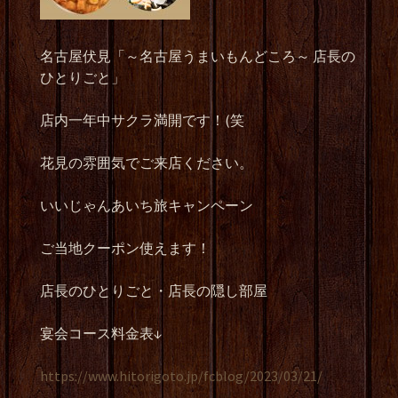
名古屋伏見「～名古屋うまいもんどころ～
店長の
ひとりごと」
店内一年中サクラ満開です！
(
笑
花見の雰囲気でご来店ください。
いいじゃんあいち旅キャンペーン
ご当地クーポン使えます！
店長のひとりごと・店長の隠し部屋
宴会コース料金表
↓
https://www.hitorigoto.jp/fcblog/2023/03/21/