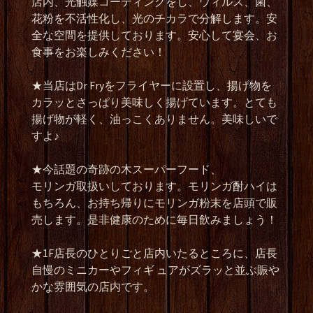
店内、光触媒コーティングをし、ウィルス、菌、
花粉を不活性化し、光のチカラで分解します。安
全な空間を提供しております。安心して宴会、お
食事をお楽しみください！
★当店はDr Fryをフライヤーに設置し、揚げ物を
カラッとさっぱり美味しく揚げています。とても
揚げ物が軽く、油っこくありません。美味しいで
すよ♪
★今話題の奇跡の木スーパーフード、
モリンガ取扱いしております。モリンガ酎ハイは
もちろん、お持ち帰りにモリンガ粉末を店頭で販
売します。是非健康のために毎日飲みましょう！
★1F店長のひとりごと店内いたるところに、店長
自慢のミニカーやフィギ ュアがズラッと並ぶ賑や
かな雰囲気の店内です。