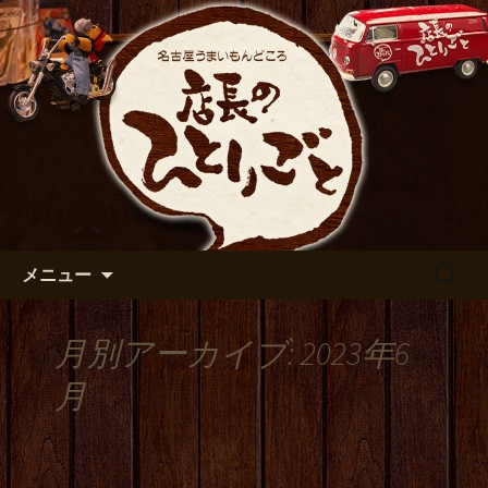
出張や観光に名古屋めしがおすすめで
す
名古屋市伏見の居酒屋【店長の
ひとりごと】のブログ
コンテンツへ移動
検
メニュー
索:
月別アーカイブ: 2023年6
月