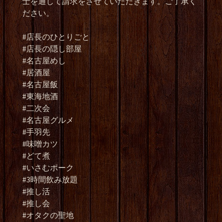
士を通して請求をさせていただきます。ご了承く
ださい。
#店長のひとりごと
#店長の隠し部屋
#名古屋めし
#居酒屋
#名古屋飯
#東海地酒
#二次会
#名古屋グルメ
#手羽先
#味噌カツ
#どて煮
#いさむポーク
#3時間飲み放題
#推し活
#推し会
#オタクの聖地