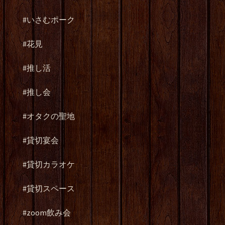
#
いさむポーク
#
花見
#
推し活
#
推し会
#
オタクの聖地
#
貸切宴会
#
貸切カラオケ
#
貸切スペース
#zoom
飲み会