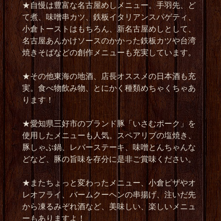
★自慢は豊富な名古屋めしメニュー。手羽先、ど
て煮、味噌串カツ、鉄板イタリアンスパゲティ、
小倉トーストはもちろん、新名古屋めしとして、
名古屋あんかけソースのかかった鉄板カツや台湾
焼きそばなどの創作メニューも充実しています。
★その他東海の地酒、店長オススメの日本酒も充
実。食べ物飲み物、とにかく種類めちゃくちゃあ
ります！
★愛知県三好市のブランド豚「いさむポーク」を
使用したメニューも人気。スペアリブの塩焼き、
豚しゃぶ鍋、レバーステーキ、味噌とんちゃんな
どなど、豚の旨味を存分に是非ご賞味ください。
★またちょっと変わったメニュー、小倉ピザやオ
レオフライ、バームクーヘンの串揚げ、注いだ先
から凍るみぞれ酒など、美味しい、楽しいメニュ
ーもありますよ！