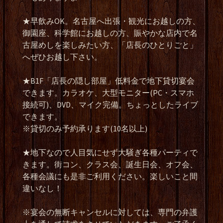
★早飲みOK。名古屋へ出張・観光にお越しの方、
御園座、科学館にお越しの方、賑やかな店内で名
古屋めしを楽しみたい方、「店長のひとりごと」
へぜひお越し下さい。
★B1F「店長の隠し部屋」低料金で地下貸切宴会
できます。カラオケ、大型モニター(PC・スマホ
接続可)、DVD、マイク完備。ちょっとしたライブ
できます。
※貸切のみ予約承ります(10名以上)
★地下なので人目気にせず大騒ぎ各種パーティで
きます。街コン、クラス会、誕生日会、オフ会、
各種会議にも是非ご利用ください。楽しいこと間
違いなし！
※宴会の無断キャンセルに対しては、専門の弁護