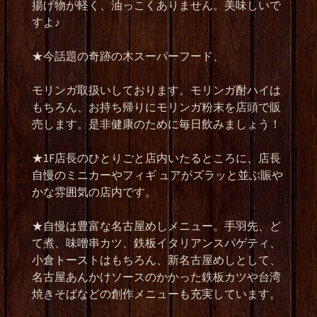
揚げ物が軽く、油っこくありません。美味しいで
すよ♪
★
今話題の奇跡の木スーパーフード、
モリンガ取扱いしております。モリンガ酎ハイは
もちろん、お持ち帰りにモリンガ粉末を店頭で販
売します。是非健康のために毎日飲みましょう！
★1F
店長のひとりごと店内いたるところに、店長
自慢のミニカーやフィギ
ュアがズラッと並ぶ賑や
かな雰囲気の店内です。
★
自慢は豊富な名古屋めしメニュー。手羽先、ど
て煮、味噌串カツ、鉄板イタリアンスパゲティ、
小倉トーストはもちろん、新名古屋めしとして、
名古屋あんかけソースのかかった鉄板カツや台湾
焼きそばなどの創作メニューも充実しています。