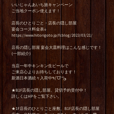
いいじゃんあいち旅キャンペーン
ご当地クーポン使えます！
店長のひとりごと・店長の隠し部屋
宴会コース料金表↓
https://www.hitorigoto.jp/fcblog/2023/03/21/
店長の隠し部屋 宴会大皿料理はこんな感じです！
(一部紹介)
当店一年中キンキン生ビールで
ご来店心よりお待ちしております！
新酒日本酒続々入荷中٩(ˊᗜˋ*)و
★B1F店長の隠し部屋、貸切予約受付中！
詳しくはHPをご覧下さい。
★1F店長のひとりごと座敷、B1F店長の隠し部屋