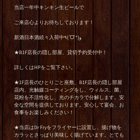
当店一年中キンキン生ビールで
ご来店心よりお待ちしております！
新酒日本酒続々入荷中
٩
(
ˊ
ᗜ
ˋ
*)
و
★B1F
店長の隠し部屋、貸切予約受付中！
詳しくは
HP
をご覧下さい。
★1F
店長のひとりごと座敷、
B1F
店長の隠し部屋
店内、光触媒コーティングをし、ウィルス、菌、
花粉を不活性化し、光のチカラで分解します。安
全な空間を提供しております。安心して宴会、お
食事をお楽しみください！
★
当店は
Dr Fry
をフライヤーに設置し、揚げ物を
カラッとさっぱり美味しく揚げています。とても