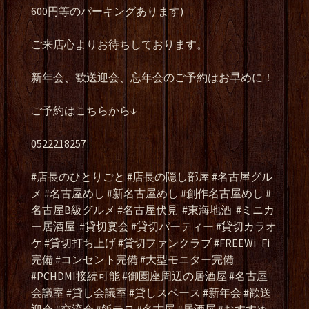
600円等のパーキングあります)
ご来店心よりお待ちしております。
新年会、歓送迎会、忘年会のご予約はお早めに！
ご予約はこちらから↓
0522218257
#店長のひとりごと #店長の隠し部屋 #名古屋グル
メ #名古屋めし #新名古屋めし #創作名古屋めし #
名古屋B級グルメ #名古屋伏見
#東海地酒
#ミニカ
ー居酒屋
#貸切宴会 #貸切パーティー #貸切カラオ
ケ #貸切打ち上げ #貸切ファンクラブ #FREEWi−Fi
完備 #コンセント完備 #大型モニター完備
#PCHDMI接続可能 #御園座周辺の居酒屋 #名古屋
会議室 #貸し会議室 #貸しスペース #新年会 #歓送