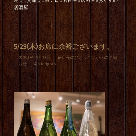
迎会 #交流会 #飯テロ #名古屋 #居酒屋 #おすすめ
居酒屋
5/23(木)お席に余裕ございます。
2019年5月23日
店長のひとりごとからのお知
らせ
hitorigoto