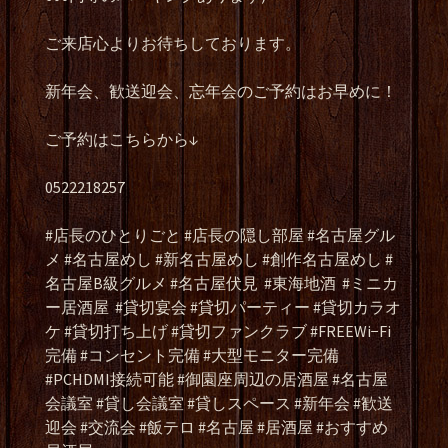
ご来店心よりお待ちしております。
新年会、歓送迎会、忘年会のご予約はお早めに！
ご予約はこちらから↓
0522218257
#店長のひとりごと #店長の隠し部屋 #名古屋グル
メ #名古屋めし #新名古屋めし #創作名古屋めし #
名古屋B級グルメ #名古屋伏見
#東海地酒
#ミニカ
ー居酒屋
#貸切宴会 #貸切パーティー #貸切カラオ
ケ #貸切打ち上げ #貸切ファンクラブ #FREEWi−Fi
完備 #コンセント完備 #大型モニター完備
#PCHDMI接続可能 #御園座周辺の居酒屋 #名古屋
会議室 #貸し会議室 #貸しスペース #新年会 #歓送
迎会 #交流会 #飯テロ #名古屋 #居酒屋 #おすすめ