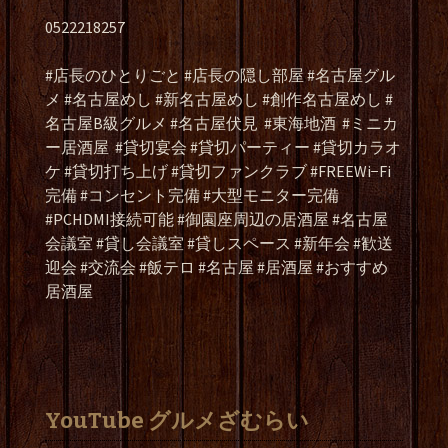
0522218257
#店長のひとりごと #店長の隠し部屋 #名古屋グル
メ #名古屋めし #新名古屋めし #創作名古屋めし #
名古屋B級グルメ #名古屋伏見
#東海地酒
#ミニカ
ー居酒屋
#貸切宴会 #貸切パーティー #貸切カラオ
ケ #貸切打ち上げ #貸切ファンクラブ #FREEWi−Fi
完備 #コンセント完備 #大型モニター完備
#PCHDMI接続可能 #御園座周辺の居酒屋 #名古屋
会議室 #貸し会議室 #貸しスペース #新年会 #歓送
迎会 #交流会 #飯テロ #名古屋 #居酒屋 #おすすめ
居酒屋
YouTube グルメざむらい