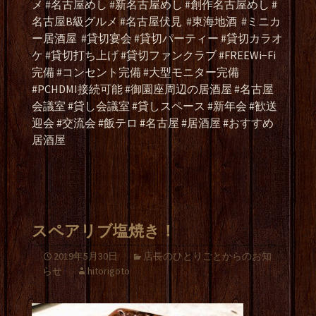
メ #名古屋めし #新名古屋めし #創作名古屋めし #
名古屋B級グルメ #名古屋伏見
#東海地酒
#ミニカ
ー居酒屋
#貸切宴会 #貸切パーティー #貸切カラオ
ケ #貸切打ち上げ #貸切ファンクラブ #FREEWi−Fi
完備 #コンセント完備 #大型モニター完備
#PCHDMI接続可能 #御園座周辺の居酒屋 #名古屋
会議室 #貸し会議室 #貸しスペース #新年会 #歓送
迎会 #交流会 #飯テロ #名古屋 #居酒屋 #おすすめ
居酒屋
スペアリブ塩焼き！
2019年5月30日
店長のひとりごとからのお知
らせ
hitorigoto