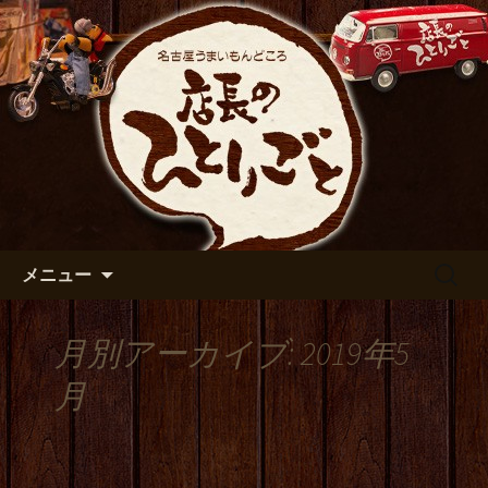
出張や観光に名古屋めしがおすすめで
す
名古屋市伏見の居酒屋【店長の
ひとりごと】のブログ
コンテンツへ移動
検
メニュー
索:
月別アーカイブ: 2019年5
月