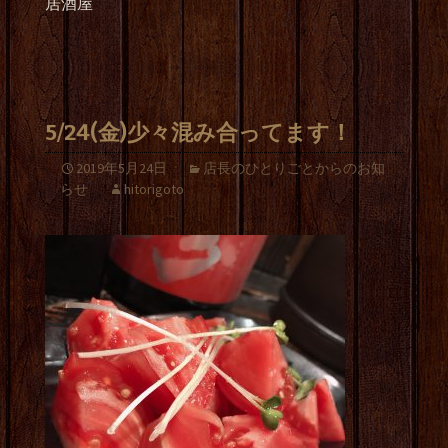
居酒屋
5/24(金)少々混み合ってます！
2019年5月24日
店長のひとりごとからのお知
らせ
hitorigoto