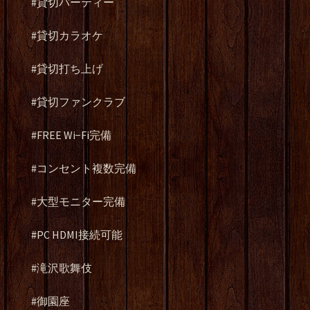
#貸切パーティー
#貸切カラオケ
#貸切打ち上げ
#貸切ファンクラブ
#FREE Wi−Fi完備
#コンセント複数完備
#大型モニター完備
#PC HDMI接続可能
#滝沢歌舞伎
#御園座