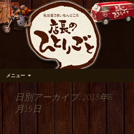
出張や観光に名古屋めしがおすすめで
す
名古屋市伏見の居酒屋【店長の
ひとりごと】のブログ
コンテンツへ移動
検
メニュー
索:
日別アーカイブ: 2018年6
月15日