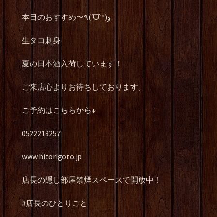
本日のおすすめ〜٩(ˊᗜˋ*)و
生タコ刺身
夏の日本酒入荷しています！
ご来店心よりお待ちしております。
ご予約はこちらから↓
0522218257
www.hitorigoto.jp
店長の隠し部屋禁煙スペースで開放中！
#店長のひとりごと