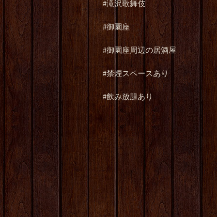
#滝沢歌舞伎
#御園座
#御園座周辺の居酒屋
#禁煙スペースあり
#飲み放題あり