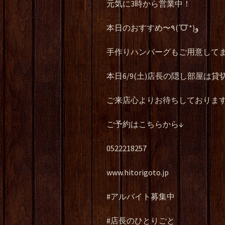
元気に3時から営業中！
本日のおすすめ〜٩(ˊᗜˋ*)و
手作りハンバーグもご用意して
本日6/9(土)店長の隠し部屋は
ご来店心よりお待ちしておりま
ご予約はこちらから↓
0522218257
www.hitorigoto.jp
#アルバイト募集中
#店長のひとりごと