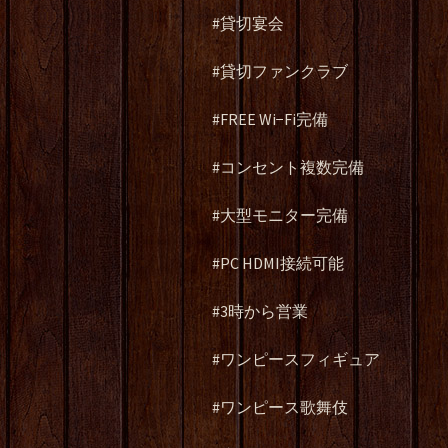
#貸切宴会
#貸切ファンクラブ
#FREE Wi−Fi完備
#コンセント複数完備
#大型モニター完備
#PC HDMI接続可能
#3時から営業
#ワンピースフィギュア
#ワンピース歌舞伎