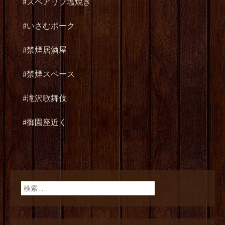
#スペアリブ塩焼き
#いさむポーク
#禁煙居酒屋
#禁煙スペース
#滝沢歌舞伎
#御園座近く
検索: