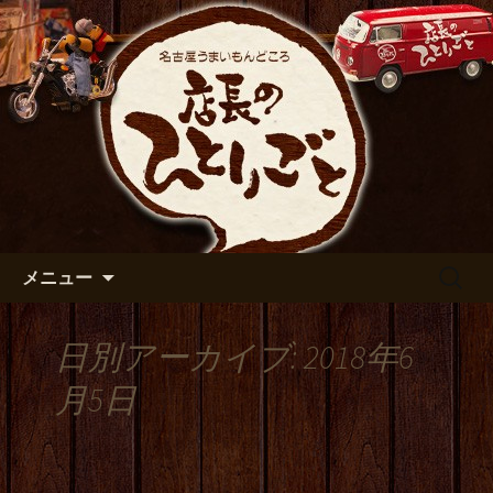
出張や観光に名古屋めしがおすすめで
す
名古屋市伏見の居酒屋【店長の
ひとりごと】のブログ
コンテンツへ移動
検
メニュー
索:
日別アーカイブ: 2018年6
月5日