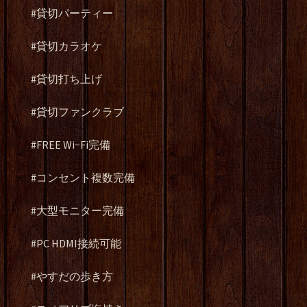
#貸切パーティー
#貸切カラオケ
#貸切打ち上げ
#貸切ファンクラブ
#FREE Wi−Fi完備
#コンセント複数完備
#大型モニター完備
#PC HDMI接続可能
#やすだの歩き方