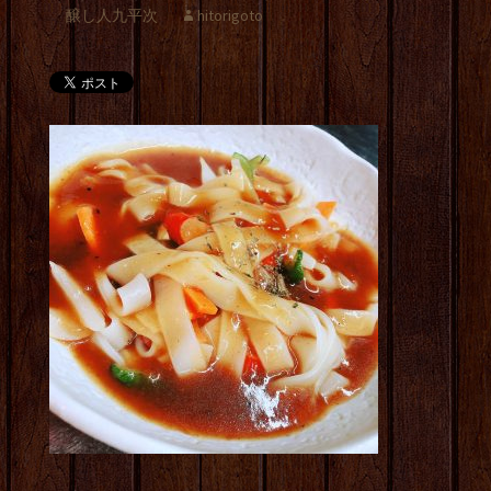
醸し人九平次
hitorigoto