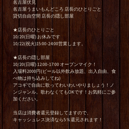
名古屋伏見
名古屋うまいもんどころ 店長のひとりごと
貸切自由空間 店長の隠し部屋
★店長のひとりごと
10/20(日曜) お休みです
10/22(祝火)15:00-24:00営業します。
★店長の隠し部屋
10/20(日曜) 12:00-17:00 オープンマイク！
入場料2000円(ビール以外飲み放題、出入自由、食
べ物は持ち込みしてね)
アコギで自由に歌ってわいわいやりましょう！ノ
ンジャンル。歌わなくてもOKです！お気軽にご参
加ください。
当店は消費者還元登録してますので、
キャッシュレス決済なら5％還元されます！