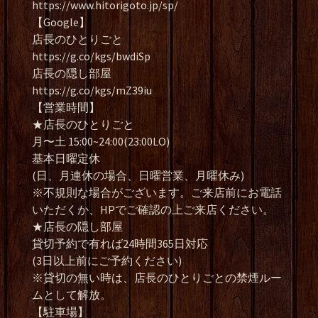
https://www.hitorigoto.jp/sp/
【Google】
店長のひとりごと
https://g.co/kgs/bwdiSp
店長の隠し部屋
https://g.co/kgs/mZ39iu
【営業時間】
★店長のひとりごと
月〜土 15:00~24:00(23:00LO)
基本日曜定休
(日、月連休の場合、日曜営業、月曜休み)
※不規則な場合がございます。ご来店前にお電話
いただくか、HPでご確認の上ご来店ください。
★店長の隠し部屋
貸切予約で有れば24時間365日対応
(3日以上前にご予約ください)
※貸切の無い時は、店長のひとりごとの禁煙ルー
ムとして解放。
【駐車場】