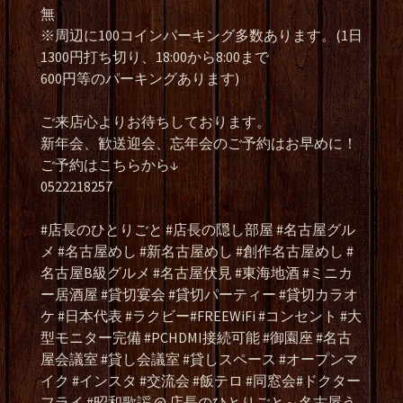
無
※周辺に100コインパーキング多数あります。(1日
1300円打ち切り、18:00から8:00まで
600円等のパーキングあります)
ご来店心よりお待ちしております。
新年会、歓送迎会、忘年会のご予約はお早めに！
ご予約はこちらから↓
0522218257
#店長のひとりごと #店長の隠し部屋 #名古屋グル
メ #名古屋めし #新名古屋めし #創作名古屋めし #
名古屋B級グルメ #名古屋伏見 #東海地酒 #ミニカ
ー居酒屋 #貸切宴会 #貸切パーティー #貸切カラオ
ケ #日本代表 #ラクビー#FREEWiFi #コンセント #大
型モニター完備 #PCHDMI接続可能 #御園座 #名古
屋会議室 #貸し会議室 #貸しスペース #オープンマ
イク #インスタ #交流会 #飯テロ #同窓会#ドクター
フライ #昭和歌謡 @ 店長のひとりごと～名古屋う