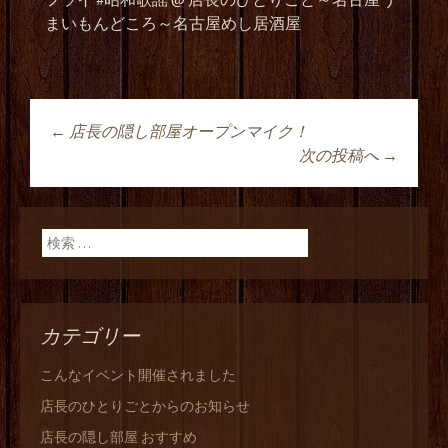
まいもんどころ～名古屋めし居酒屋
←
店長の隠し部屋オープンマイク！
投稿ナビゲーショ
次の投稿へ
→
ン
検索:
カテゴリー
こんなイベント開催されました
店長のひとりごとからのお知らせ
店長の隠し部屋 おすすめ