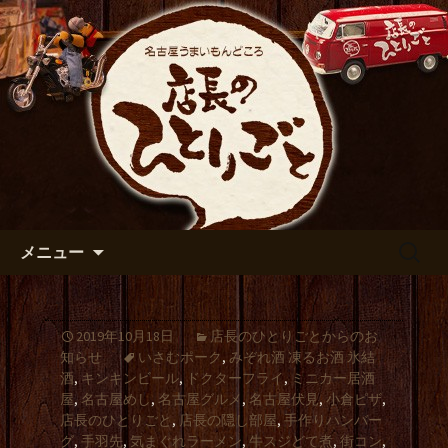
出張や観光に名古屋めしがおすすめで
す
名古屋市伏見の居酒屋【店長の
ひとりごと】のブログ
コンテンツへ移動
検
メニュー
索:
2019年10月18日
店長のひとりごとからのお
知らせ
いさむポーク
,
みぞれ酒 凍るお酒 氷結
酒
,
キンキンビール
,
ドクターフライ
,
ミニカー居酒
屋
,
名古屋めし
,
名古屋グルメ
,
名古屋伏見
,
小倉ピザ
,
店長のひとりごと
,
店長の隠し部屋
,
手作りハンバー
グ
,
手羽先
,
気まぐれラーメン
,
牛スジどて煮
,
街コン
,