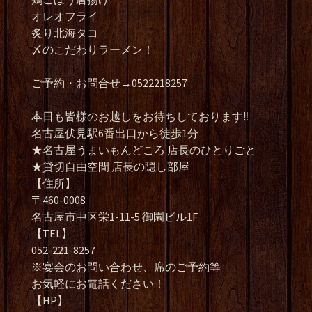
オレオフライ
炙り北海タコ
〆のこだわりラーメン！
ご予約・お問合せ→0522218257
本日も皆様のお越しをお待ちしております‼️
名古屋伏見駅6番出口から徒歩1分
★名古屋うまいもんどころ 店長のひとりごと
★貸切自由空間 店長の隠し部屋
【住所】
〒460-0008
名古屋市中区栄1-11-5 御園ビル1F
【TEL】
052-221-8257
※宴会のお問い合わせ、席のご予約等
お気軽にお電話ください！
【HP】