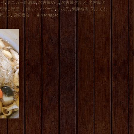
ライ
,
ミニカー居酒屋
,
名古屋めし
,
名古屋グルメ
,
名古屋伏
の隠し部屋
,
手作りハンバーグ
,
手羽先
,
東海地酒
,
気まぐれ
街コン
,
貸切宴会
hitorigoto