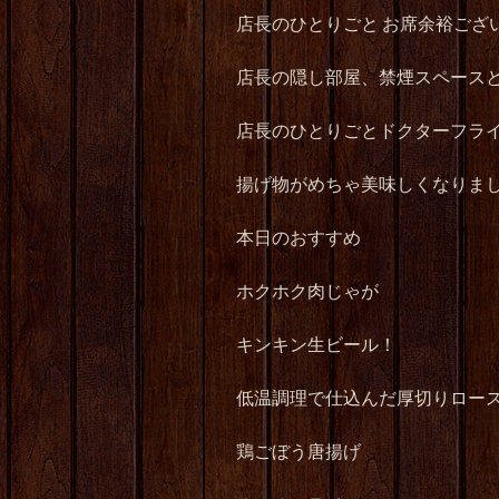
店長のひとりごと お席余裕ござ
店長の隠し部屋、禁煙スペース
店長のひとりごとドクターフラ
揚げ物がめちゃ美味しくなりま
本日のおすすめ
ホクホク肉じゃが
キンキン生ビール！
低温調理で仕込んだ厚切りロー
鶏ごぼう唐揚げ