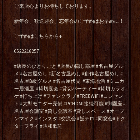
ご来店心よりお待ちしております。
新年会、歓送迎会、忘年会のご予約はお早めに！
ご予約はこちらから↓
0522218257
#店長のひとりごと #店長の隠し部屋 #名古屋グル
メ #名古屋めし #新名古屋めし #創作名古屋めし #
名古屋B級グルメ #名古屋伏見
#東海地酒
#ミニカ
ー居酒屋
#貸切宴会 #貸切パーティー #貸切カラオ
ケ #打ち上げ #ファンクラブ #FREEWiFi #コンセン
ト #大型モニター完備 #PCHDMI接続可能 #御園座 #
名古屋会議室 #貸し会議室 #貸しスペース #オープ
ンマイク #インスタ #交流会 #飯テロ #同窓会#ドク
ターフライ #昭和歌謡