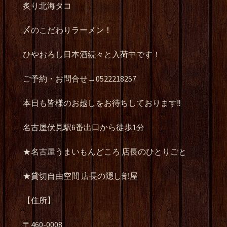
炙り北海タコ
〆のこだわりラーメン！
ひやおろし日本酒続々と入荷中です！
ご予約・お問合せ→0522218257
本日も皆様のお越しをお待ちしております‼️
名古屋伏見駅6番出口から徒歩1分
★名古屋うまいもんどころ 店長のひとりごと
★貸切自由空間 店長の隠し部屋
【住所】
〒460-0008