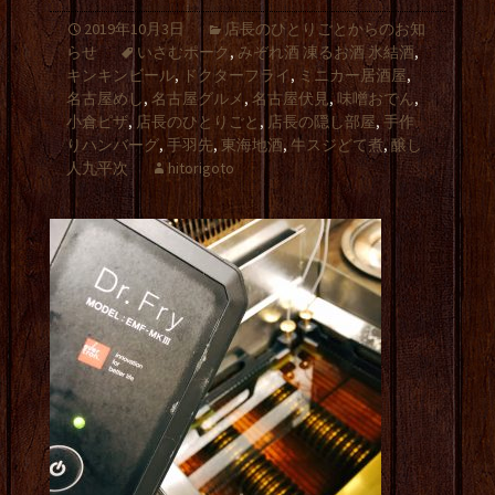
2019年10月3日
店長のひとりごとからのお知
らせ
いさむポーク
,
みぞれ酒 凍るお酒 氷結酒
,
キンキンビール
,
ドクターフライ
,
ミニカー居酒屋
,
名古屋めし
,
名古屋グルメ
,
名古屋伏見
,
味噌おでん
,
小倉ピザ
,
店長のひとりごと
,
店長の隠し部屋
,
手作
りハンバーグ
,
手羽先
,
東海地酒
,
牛スジどて煮
,
醸し
人九平次
hitorigoto