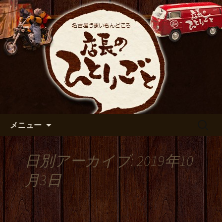
出張や観光に名古屋めしがおすすめで
す
名古屋市伏見の居酒屋【店長の
ひとりごと】のブログ
コンテンツへ移動
検
メニュー
索:
日別アーカイブ: 2019年10
月3日