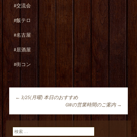
#交流会
#飯テロ
#名古屋
#居酒屋
#街コン
←
3/25(月曜) 本日のおすすめ
投稿ナビゲーショ
GWの営業時間のご案内
→
ン
検索: