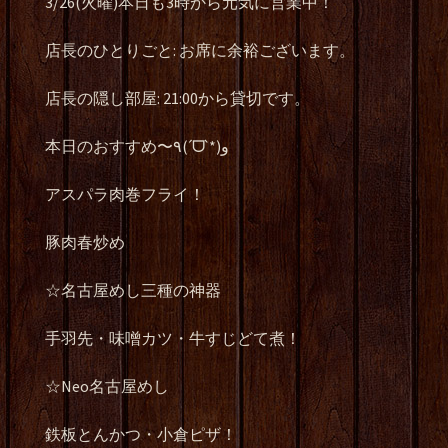
3/26(火曜)本日も3時から元気に営業中！
店長のひとりごと: お席に余裕ございます。
店長の隠し部屋: 21:00から貸切です。
本日のおすすめ〜٩(ˊᗜˋ*)و
アスパラ肉巻フライ！
豚肉春炒め
☆名古屋めし三種の神器
手羽先・味噌カツ・牛すじどて煮！
☆Neo名古屋めし
鉄板とんかつ・小倉ピザ！