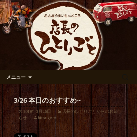
出張や観光に名古屋めしがおすすめで
す
名古屋市伏見の居酒屋【店長の
ひとりごと】のブログ
コンテンツへ移動
検
メニュー
索:
3/26 本日のおすすめ~
2019年3月26日
店長のひとりごとからのお知
らせ
hitorigoto