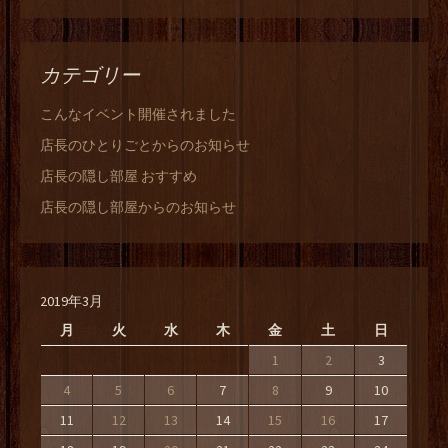
カテゴリー
こんなイベント開催されました
店長のひとりごとからのお知らせ
店長の隠し部屋 おすすめ
店長の隠し部屋からのお知らせ
2019年3月
月
火
水
木
金
土
日
1
2
3
4
5
6
7
8
9
10
11
12
13
14
15
16
17