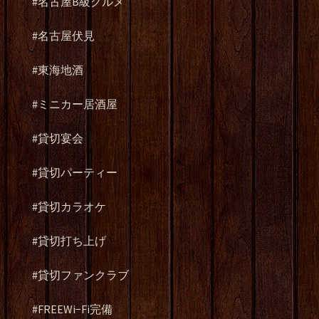
#名古屋B級グルメ
#名古屋伏見
#東海地酒
#ミニカー居酒屋
#貸切宴会
#貸切パーティー
#貸切カラオケ
#貸切打ち上げ
#貸切ファンクラブ
#FREEWi−Fi完備