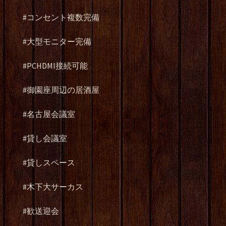
#コンセント複数完備
#大型モニター完備
#PCHDMI接続可能
#御園座周辺の居酒屋
#名古屋会議室
#貸し会議室
#貸しスペース
#木下大サーカス
#歓送迎会