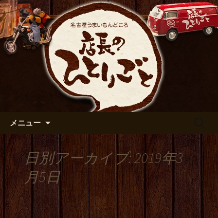
出張や観光に名古屋めしがおすすめで
す
名古屋市伏見の居酒屋【店長の
ひとりごと】のブログ
コンテンツへ移動
検
メニュー
索:
日別アーカイブ: 2019年3
月5日