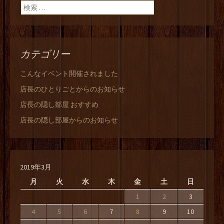
検索:
カテゴリー
こんなイベント開催されました
店長のひとりごとからのお知らせ
店長の隠し部屋 おすすめ
店長の隠し部屋からのお知らせ
2019年3月
月
火
水
木
金
土
日
1
2
3
4
5
6
7
8
9
10