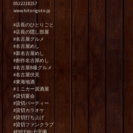
0522218257
www.hitorigoto.jp
#店長のひとりごと
#店長の隠し部屋
#名古屋グルメ
#名古屋めし
#新名古屋めし
#創作名古屋めし
#名古屋B級グルメ
#名古屋伏見
#東海地酒
#ミニカー居酒屋
#貸切宴会
#貸切パーティー
#貸切カラオケ
#貸切打ち上げ
#貸切ファンクラブ
#FREEWi−Fi完備