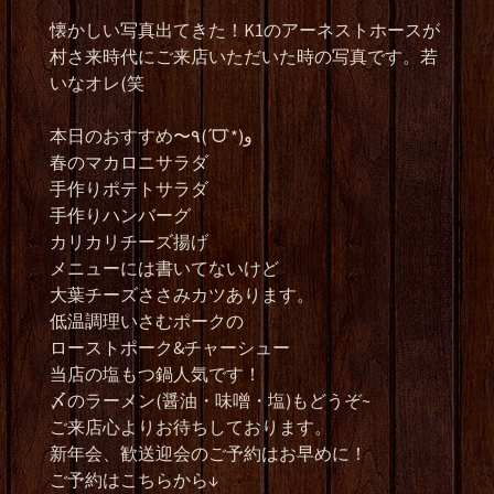
懐かしい写真出てきた！K1のアーネストホースが
村さ来時代にご来店いただいた時の写真です。若
いなオレ(笑
本日のおすすめ〜٩(ˊᗜˋ*)و
春のマカロニサラダ
手作りポテトサラダ
手作りハンバーグ
カリカリチーズ揚げ
メニューには書いてないけど
大葉チーズささみカツあります。
低温調理いさむポークの
ローストポーク&チャーシュー
当店の塩もつ鍋人気です！
〆のラーメン(醤油・味噌・塩)もどうぞ~
ご来店心よりお待ちしております。
新年会、歓送迎会のご予約はお早めに！
ご予約はこちらから↓