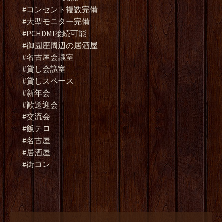
#コンセント複数完備
#大型モニター完備
#PCHDMI接続可能
#御園座周辺の居酒屋
#名古屋会議室
#貸し会議室
#貸しスペース
#新年会
#歓送迎会
#交流会
#飯テロ
#名古屋
#居酒屋
#街コン