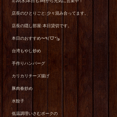
3/20(水)本日も3時から元気に営業中！
店長のひとりごと: 少々混み合ってます。
店長の隠し部屋: 本日貸切です。
本日のおすすめ〜٩(ˊᗜˋ*)و
台湾もやし炒め
手作りハンバーグ
カリカリチーズ揚げ
豚肉春炒め
水餃子
低温調理いさむポークの