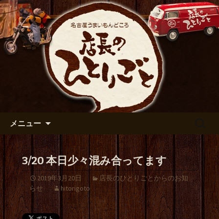
出張や観光に名古屋めしがおすすめで
す
名古屋市伏見の居酒屋【店長の
ひとりごと】のブログ
コンテンツへ移動
検
メニュー
索:
3/20 本日少々混み合ってます
2019年3月20日
店長のひとりごとからのお知
らせ
hitorigoto