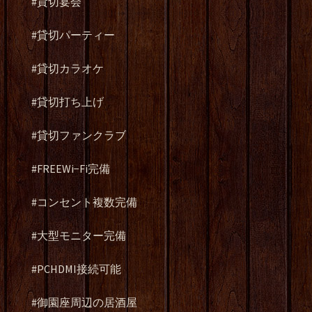
#貸切宴会
#貸切パーティー
#貸切カラオケ
#貸切打ち上げ
#貸切ファンクラブ
#FREEWi−Fi完備
#コンセント複数完備
#大型モニター完備
#PCHDMI接続可能
#御園座周辺の居酒屋