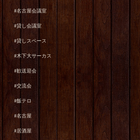
#名古屋会議室
#貸し会議室
#貸しスペース
#木下大サーカス
#歓送迎会
#交流会
#飯テロ
#名古屋
#居酒屋