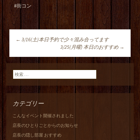
#街コン
←
3/16(土)本日予約で少々混み合ってます
投稿ナビゲーショ
3/25(月曜) 本日のおすすめ
→
ン
検索:
カテゴリー
こんなイベント開催されました
店長のひとりごとからのお知らせ
店長の隠し部屋 おすすめ