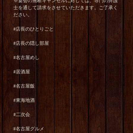
※
宴会の無断キャンセルに対しては、専門の弁護
士を通して請求をさせていただきます。ご了承く
ださい。
#
店長のひとりごと
#
店長の隠し部屋
#
名古屋めし
#
居酒屋
#
名古屋飯
#
東海地酒
#
二次会
#
名古屋グルメ