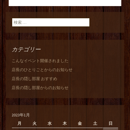
投稿ナビゲーショ
ン
検索:
カテゴリー
こんなイベント開催されました
店長のひとりごとからのお知らせ
店長の隠し部屋 おすすめ
店長の隠し部屋からのお知らせ
2023年1月
月
火
水
木
金
土
日