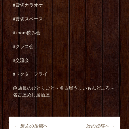
#
貸切カラオケ
#
貸切スペース
#zoom
飲み会
#
クラス会
#交流会
#ドクターフライ
@
店長のひとりごと～名古屋うまいもんどころ～
名古屋めし居酒屋
←
過去の投稿へ
次の投稿へ
→