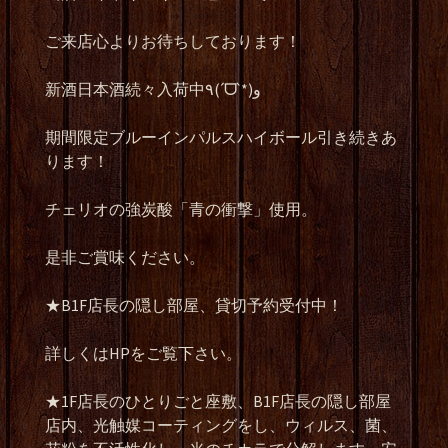
ご来店心よりお待ちしております！
新酒日本酒続々入荷中
٩
(
ˊ
ᗜ
ˋ
*)
و
期間限定ブルーインパルスハイボール引き続きあ
ります！
チェリオの強炭酸「青の衝撃」使用。
是非ご賞味ください。
★B1F
店長の隠し部屋、貸切予約受付中！
詳しくは
HP
をご覧下さい。
★1F
店長のひとりごと座敷、
B1F
店長の隠し部屋
店内、光触媒コーティングをし、ウィルス、菌、