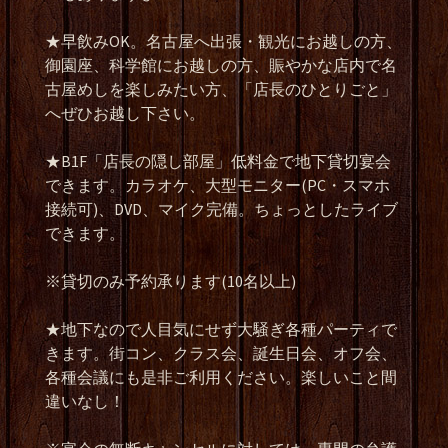
★
早飲み
OK
。名古屋へ出張・観光にお越しの方、
御園座、科学館にお越しの方、賑やかな店内で名
古屋めしを楽しみたい方、「店長のひとりごと」
へぜひお越し下さい。
★B1F
「店長の隠し部屋」低料金で地下貸切宴会
できます。カラオケ、大型モニター
(PC
・スマホ
接続可
)
、
DVD
、マイク完備。ちょっとしたライブ
できます。
※
貸切のみ予約承ります
(10
名以上
)
★
地下なので人目気にせず大騒ぎ各種パーティで
きます。街コン、クラス会、誕生日会、オフ会、
各種会議にも是非ご利用ください。楽しいこと間
違いなし！