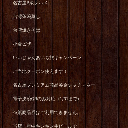
名古屋
B
級グルメ！
台湾茶碗蒸し
台湾焼きそば
小倉ピザ
いいじゃんあいち旅キャンペーン
ご当地クーポン使えます！
名古屋プレミアム商品券金シャチマネー
電子決済
QR
のみ対応
(1/31
まで
)
※
紙商品券はご利用できません。
当店一年中キンキン生ビールで