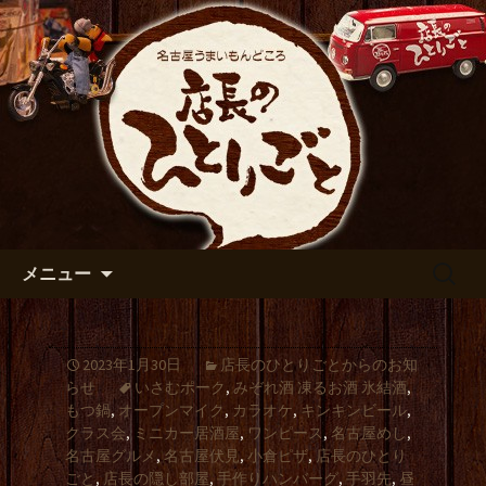
出張や観光に名古屋めしがおすすめで
す
名古屋市伏見の居酒屋【店長の
ひとりごと】のブログ
コンテンツへ移動
検
メニュー
索:
2023年1月30日
店長のひとりごとからのお知
らせ
いさむポーク
,
みぞれ酒 凍るお酒 氷結酒
,
もつ鍋
,
オープンマイク
,
カラオケ
,
キンキンビール
,
クラス会
,
ミニカー居酒屋
,
ワンピース
,
名古屋めし
,
名古屋グルメ
,
名古屋伏見
,
小倉ピザ
,
店長のひとり
ごと
,
店長の隠し部屋
,
手作りハンバーグ
,
手羽先
,
昼