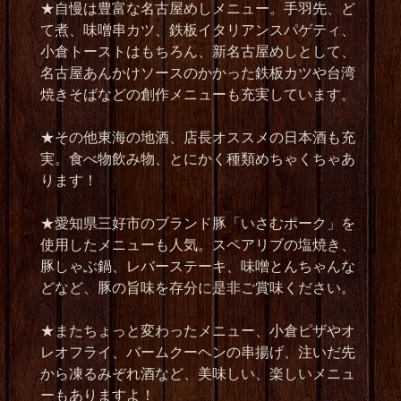
★
自慢は豊富な名古屋めしメニュー。手羽先、ど
て煮、味噌串カツ、鉄板イタリアンスパゲティ、
小倉トーストはもちろん、新名古屋めしとして、
名古屋あんかけソースのかかった鉄板カツや台湾
焼きそばなどの創作メニューも充実しています。
★
その他東海の地酒、店長オススメの日本酒も充
実。食べ物飲み物、とにかく種類めちゃくちゃあ
ります！
★
愛知県三好市のブランド豚「いさむポーク」を
使用したメニューも人気。スペアリブの塩焼き、
豚しゃぶ鍋、レバーステーキ、味噌とんちゃんな
どなど、豚の旨味を存分に是非ご賞味ください。
★
またちょっと変わったメニュー、小倉ピザやオ
レオフライ、バームクーヘンの串揚げ、注いだ先
から凍るみぞれ酒など、美味しい、楽しいメニュ
ーもありますよ！