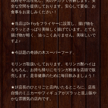
花粉を不活性化し、光のチカラで分解します。安
全な空間を提供しております。安心して宴会、お
食事をお楽しみください！
★
当店は
Dr Fry
をフライヤーに設置し、揚げ物を
カラッとさっぱり美味しく揚げています。とても
揚げ物が軽く、油っこくありません。美味しいで
すよ♪
★
今話題の奇跡の木スーパーフード、
モリンガ取扱いしております。モリンガ酎ハイは
もちろん、お持ち帰りにモリンガ粉末を店頭で販
売します。是非健康のために毎日飲みましょう！
★1F
店長のひとりごと店内いたるところに、店長
自慢のミニカーやフィギ
ュアがズラッと並ぶ賑や
かな雰囲気の店内です。