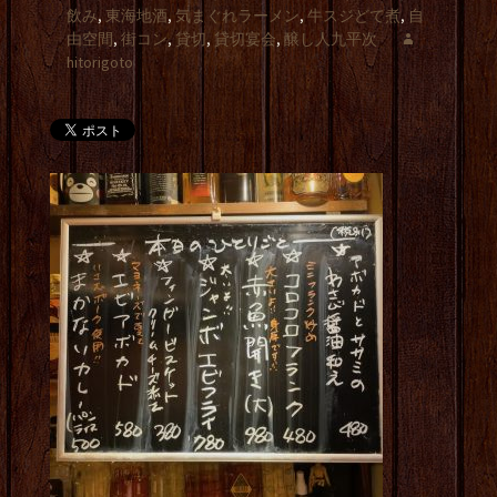
飲み
,
東海地酒
,
気まぐれラーメン
,
牛スジどて煮
,
自
由空間
,
街コン
,
貸切
,
貸切宴会
,
醸し人九平次
hitorigoto