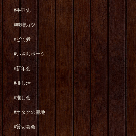
#
手羽先
#
味噌カツ
#
どて煮
#
いさむポーク
#
新年会
#
推し活
#
推し会
#
オタクの聖地
#
貸切宴会