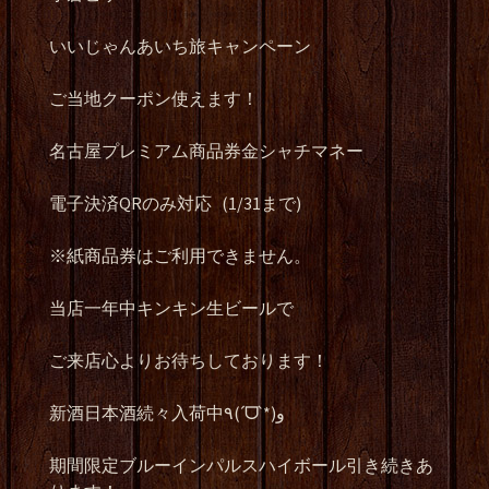
いいじゃんあいち旅キャンペーン
ご当地クーポン使えます！
名古屋プレミアム商品券金シャチマネー
電子決済
QR
のみ対応
(1/31
まで
)
※
紙商品券はご利用できません。
当店一年中キンキン生ビールで
ご来店心よりお待ちしております！
新酒日本酒続々入荷中
٩
(
ˊ
ᗜ
ˋ
*)
و
期間限定ブルーインパルスハイボール引き続きあ