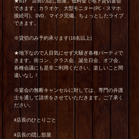
★B1F
「店長の隠し部屋」低料金で地下貸切宴会
できます。カラオケ、大型モニター
(PC
・スマホ
接続可
)
、
DVD
、マイク完備。ちょっとしたライブ
できます。
※
貸切のみ予約承ります
(10
名以上
)
★
地下なので人目気にせず大騒ぎ各種パーティで
きます。街コン、クラス会、誕生日会、オフ会、
各種会議にも是非ご利用ください。楽しいこと間
違いなし！
※
宴会の無断キャンセルに対しては、専門の弁護
士を通して請求をさせていただきます。ご了承く
ださい。
#
店長のひとりごと
#
店長の隠し部屋