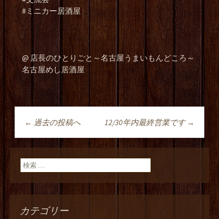
#ミニカー居酒屋
@ 店長のひとりごと～名古屋うまいもんどころ～
名古屋めし居酒屋
←
過去の投稿へ
12/30年内最終営業です
→
投稿ナビゲーショ
ン
検索:
カテゴリー