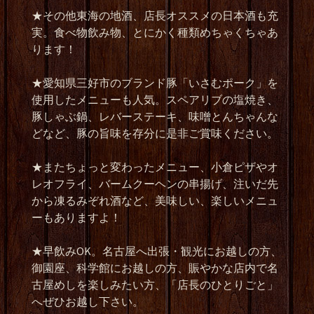
★その他東海の地酒、店長オススメの日本酒も充
実。食べ物飲み物、とにかく種類めちゃくちゃあ
ります！
★愛知県三好市のブランド豚「いさむポーク」を
使用したメニューも人気。スペアリブの塩焼き、
豚しゃぶ鍋、レバーステーキ、味噌とんちゃんな
どなど、豚の旨味を存分に是非ご賞味ください。
★またちょっと変わったメニュー、小倉ピザやオ
レオフライ、バームクーヘンの串揚げ、注いだ先
から凍るみぞれ酒など、美味しい、楽しいメニュ
ーもありますよ！
★早飲みOK。名古屋へ出張・観光にお越しの方、
御園座、科学館にお越しの方、賑やかな店内で名
古屋めしを楽しみたい方、「店長のひとりごと」
へぜひお越し下さい。