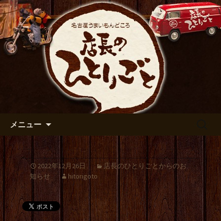
出張や観光に名古屋めしがおすすめで
す
名古屋市伏見の居酒屋【店長の
ひとりごと】のブログ
コンテンツへ移動
検
メニュー
索:
2022年12月26日
店長のひとりごとからのお
知らせ
hitorigoto