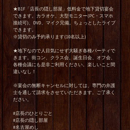
★B1F「店長の隠し部屋」低料金で地下貸切宴会
できます。カラオケ、大型モニター(PC・スマホ
接続可)、DVD、マイク完備。ちょっとしたライブ
できます。
※貸切のみ予約承ります(10名以上)
★地下なので人目気にせず大騒ぎ各種パーティで
きます。街コン、クラス会、誕生日会、オフ会、
各種会議にも是非ご利用ください。楽しいこと間
違いなし！
※宴会の無断キャンセルに対しては、専門の弁護
士を通して請求をさせていただきます。ご了承く
ださい。
#店長のひとりごと
#店長の隠し部屋
#名古屋めし