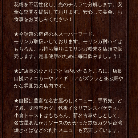
花粉を不活性化し、光のチカラで分解します。安
全な空間を提供しております。安心して宴会、お
食事をお楽しみください！
★今話題の奇跡の木スーパーフード、
モリンガ取扱いしております。モリンガ酎ハイは
もちろん、お持ち帰りにモリンガ粉末を店頭で販
売します。是非健康のために毎日飲みましょう！
★1F店長のひとりごと店内いたるところに、店長
自慢のミニカーやフィギ ュアがズラッと並ぶ賑や
かな雰囲気の店内です。
★自慢は豊富な名古屋めしメニュー。手羽先、ど
て煮、味噌串カツ、鉄板イタリアンスパゲティ、
小倉トーストはもちろん、新名古屋めしとして、
名古屋あんかけソースのかかった鉄板カツや台湾
焼きそばなどの創作メニューも充実しています。