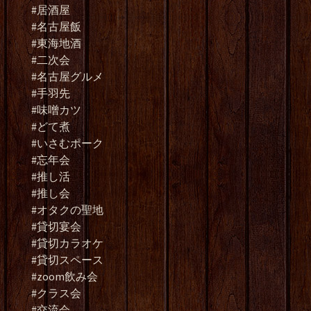
#居酒屋
#名古屋飯
#東海地酒
#二次会
#名古屋グルメ
#手羽先
#味噌カツ
#どて煮
#いさむポーク
#忘年会
#推し活
#推し会
#オタクの聖地
#貸切宴会
#貸切カラオケ
#貸切スペース
#zoom飲み会
#クラス会
#交流会