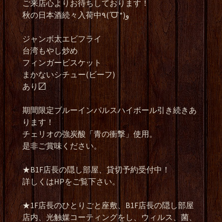
ご来店心よりお待ちしております！
秋の日本酒続々入荷中٩(ˊᗜˋ*)و
ジャンボ太エビフライ
台湾もやし炒め
フィンガービスケット
まかないシチュー(ビーフ)
あり〼
期間限定ブルーインパルスハイボール引き続きあ
ります！
チェリオの強炭酸「青の衝撃」使用。
是非ご賞味ください。
★B1F店長の隠し部屋、貸切予約受付中！
詳しくはHPをご覧下さい。
★1F店長のひとりごと座敷、B1F店長の隠し部屋
店内、光触媒コーティングをし、ウィルス、菌、