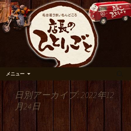
出張や観光に名古屋めしがおすすめで
す
名古屋市伏見の居酒屋【店長の
ひとりごと】のブログ
コンテンツへ移動
検
メニュー
索:
日別アーカイブ: 2022年12
月24日