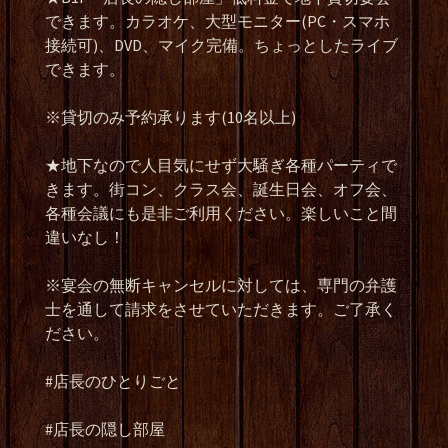
できます。カラオケ、大型モニター
(PC
・スマホ
接続可
)
、
DVD
、マイク完備。ちょっとしたライブ
できます。
※
貸切のみ予約承ります
(10
名以上
)
★
地下なので人目気にせず大騒ぎ各種パーティで
きます。街コン、クラス会、誕生日会、オフ会、
各種会議にも是非ご利用ください。楽しいこと間
違いなし！
※
宴会の無断キャンセルに対しては、専門の弁護
士を通して請求をさせていただきます。ご了承く
ださい。
#
店長のひとりごと
#
店長の隠し部屋