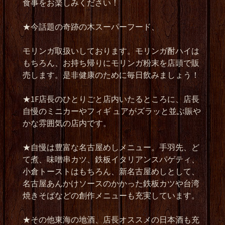
食事をお楽しみください！
★
今話題の奇跡の木スーパーフード、
モリンガ取扱いしております。モリンガ酎ハイは
もちろん、お持ち帰りにモリンガ粉末を店頭で販
売します。是非健康のために毎日飲みましょう！
★1F
店長のひとりごと店内いたるところに、店長
自慢のミニカーやフィギ
ュアがズラッと並ぶ賑や
かな雰囲気の店内です。
★
自慢は豊富な名古屋めしメニュー。手羽先、ど
て煮、味噌串カツ、鉄板イタリアンスパゲティ、
小倉トーストはもちろん、新名古屋めしとして、
名古屋あんかけソースのかかった鉄板カツや台湾
焼きそばなどの創作メニューも充実しています。
★
その他東海の地酒、店長オススメの日本酒も充