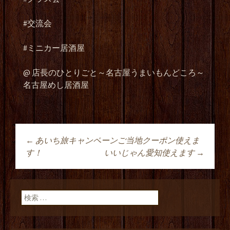
#
交流会
#ミニカー居酒屋
@
店長のひとりごと～名古屋うまいもんどころ～
名古屋めし居酒屋
←
あいち旅キャンペーンご当地クーポン使えま
投稿ナビゲーショ
す！
いいじゃん愛知使えます
→
ン
検索: