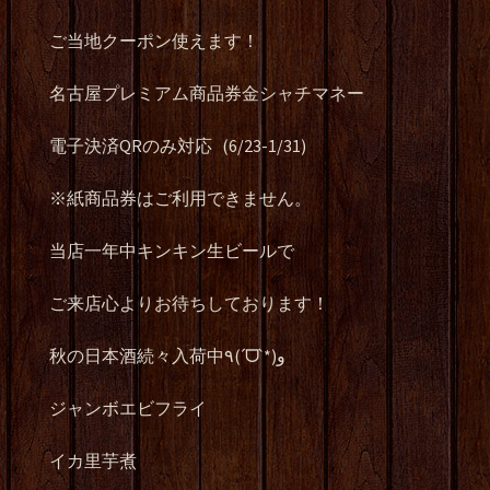
ご当地クーポン使えます！
名古屋プレミアム商品券金シャチマネー
電子決済
QR
のみ対応
(6/23-1/31)
※
紙商品券はご利用できません。
当店一年中キンキン生ビールで
ご来店心よりお待ちしております！
秋の日本酒続々入荷中
٩
(
ˊ
ᗜ
ˋ
*)
و
ジャンボエビフライ
イカ里芋煮