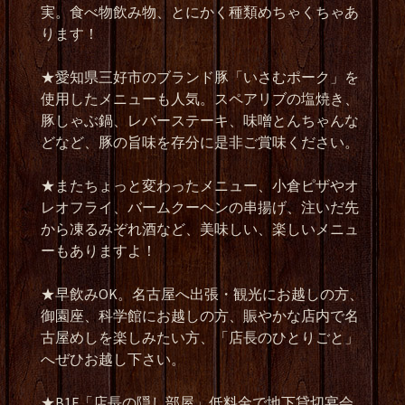
実。食べ物飲み物、とにかく種類めちゃくちゃあ
ります！
★
愛知県三好市のブランド豚「いさむポーク」を
使用したメニューも人気。スペアリブの塩焼き、
豚しゃぶ鍋、レバーステーキ、味噌とんちゃんな
どなど、豚の旨味を存分に是非ご賞味ください。
★
またちょっと変わったメニュー、小倉ピザやオ
レオフライ、バームクーヘンの串揚げ、注いだ先
から凍るみぞれ酒など、美味しい、楽しいメニュ
ーもありますよ！
★
早飲み
OK
。名古屋へ出張・観光にお越しの方、
御園座、科学館にお越しの方、賑やかな店内で名
古屋めしを楽しみたい方、「店長のひとりごと」
へぜひお越し下さい。
★B1F
「店長の隠し部屋」低料金で地下貸切宴会