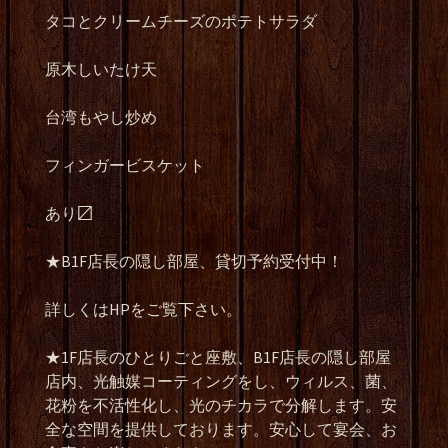
タコとクリームチーズのポテトサラダ
原木しいたけ天
台湾もやし炒め
フィンガービスケット
あり〼
★B1F
店長の隠し部屋、貸切予約受付中！
詳しくは
HP
をご覧下さい。
★1F
店長のひとりごと座敷、
B1F
店長の隠し部屋
店内、光触媒コーティングをし、ウィルス、菌、
花粉を不活性化し、光のチカラで分解します。安
全な空間を提供しております。安心して宴会、お