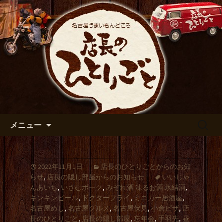
出張や観光に名古屋めしがおすすめで
す
名古屋市伏見の居酒屋【店長の
ひとりごと】のブログ
コンテンツへ移動
検
メニュー
索:
2022年11月1日
店長のひとりごとからのお知
らせ
,
店長の隠し部屋からのお知らせ
いいじゃ
んあいち
,
いさむポーク
,
みぞれ酒 凍るお酒 氷結酒
,
キンキンビール
,
ドクターフライ
,
ミニカー居酒屋
,
名古屋めし
,
名古屋グルメ
,
名古屋伏見
,
小倉ピザ
,
店
長のひとりごと
,
店長の隠し部屋
,
忘年会
,
手羽先
,
昼