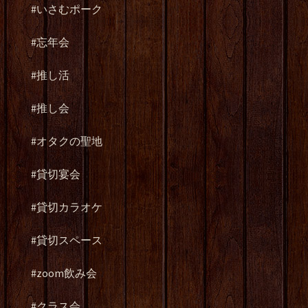
#
いさむポーク
#
忘年会
#
推し活
#
推し会
#
オタクの聖地
#
貸切宴会
#
貸切カラオケ
#
貸切スペース
#zoom
飲み会
#
クラス会