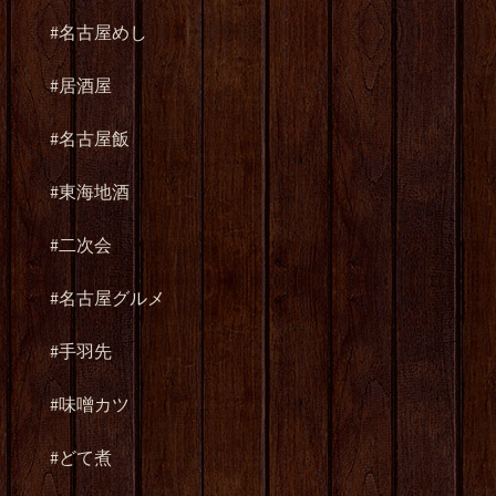
#
名古屋めし
#
居酒屋
#
名古屋飯
#
東海地酒
#
二次会
#
名古屋グルメ
#
手羽先
#
味噌カツ
#
どて煮