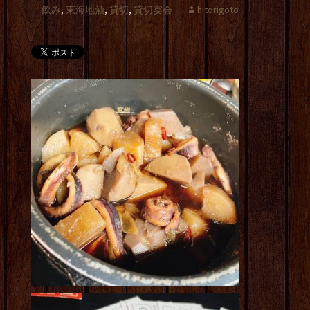
飲み
,
東海地酒
,
貸切
,
貸切宴会
hitorigoto