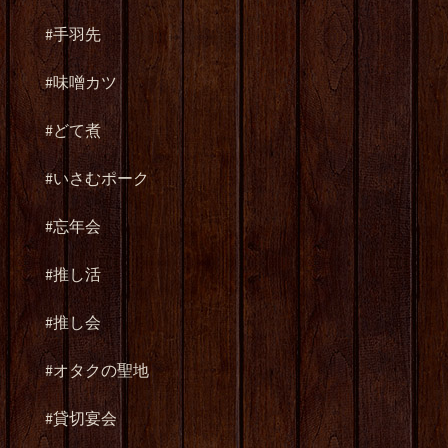
#
手羽先
#
味噌カツ
#
どて煮
#
いさむポーク
#
忘年会
#
推し活
#
推し会
#
オタクの聖地
#
貸切宴会