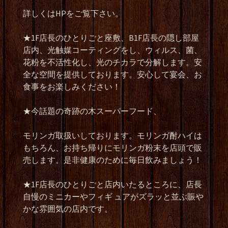
詳しくは
HP
をご覧下さい。
★1F
店長のひとりごと座敷、
B1F
店長の隠し部屋
店内、光触媒コーティングをし、ウィルス、菌、
花粉を不活性化し、光のチカラで分解します。安
全な空間を提供しております。安心して宴会、お
食事をお楽しみください！
★
今話題の奇跡の木スーパーフード、
モリンガ取扱いしております。モリンガ酎ハイは
もちろん、お持ち帰りにモリンガ粉末を店頭で販
売します。是非健康のために毎日飲みましょう！
★1F
店長のひとりごと店内いたるところに、店長
自慢のミニカーやフィギ
ュアがズラッと並ぶ賑や
かな雰囲気の店内です。