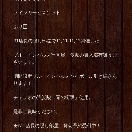
フィンガービスケット
あり〼
B1
店長の隠し部屋で
11/11-11/13
開催した
ブルーインパルス写真展、多数の御入場有難うご
ざいます。
期間限定ブルーインパルスハイボール引き続きあ
ります！
チェリオの強炭酸「青の衝撃」使用。
是非ご賞味ください。
★B1F
店長の隠し部屋、貸切予約受付中！