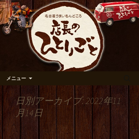
出張や観光に名古屋めしがおすすめで
す
名古屋市伏見の居酒屋【店長の
ひとりごと】のブログ
コンテンツへ移動
検
メニュー
索:
日別アーカイブ: 2022年11
月14日