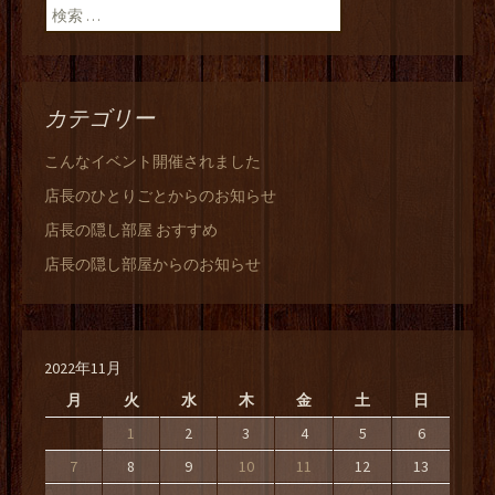
検索:
カテゴリー
こんなイベント開催されました
店長のひとりごとからのお知らせ
店長の隠し部屋 おすすめ
店長の隠し部屋からのお知らせ
2022年11月
月
火
水
木
金
土
日
1
2
3
4
5
6
7
8
9
10
11
12
13