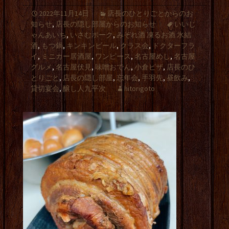
2022年11月14日
店長のひとりごとからのお
知らせ
,
店長の隠し部屋からのお知らせ
いいじ
ゃんあいち
,
いさむポーク
,
みぞれ酒 凍るお酒 氷結
酒
,
もつ鍋
,
キンキンビール
,
クラス会
,
ドクターフラ
イ
,
ミニカー居酒屋
,
ワンピース
,
名古屋めし
,
名古屋
グルメ
,
名古屋伏見
,
味噌おでん
,
小倉ピザ
,
店長のひ
とりごと
,
店長の隠し部屋
,
忘年会
,
手羽先
,
昼飲み
,
貸切宴会
,
醸し人九平次
hitorigoto