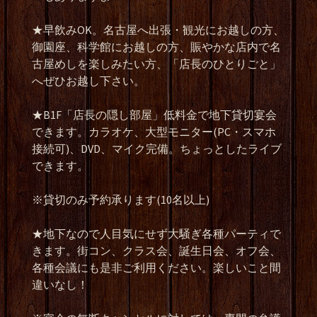
★
早飲み
OK
。名古屋へ出張・観光にお越しの方、
御園座、科学館にお越しの方、賑やかな店内で名
古屋めしを楽しみたい方、「店長のひとりごと」
へぜひお越し下さい。
★B1F
「店長の隠し部屋」低料金で地下貸切宴会
できます。カラオケ、大型モニター
(PC
・スマホ
接続可
)
、
DVD
、マイク完備。ちょっとしたライブ
できます。
※
貸切のみ予約承ります
(10
名以上
)
★
地下なので人目気にせず大騒ぎ各種パーティで
きます。街コン、クラス会、誕生日会、オフ会、
各種会議にも是非ご利用ください。楽しいこと間
違いなし！