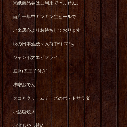
※
紙商品券はご利用できません。
当店一年中キンキン生ビールで
ご来店心よりお待ちしております！
秋の日本酒続々入荷中
٩
(
ˊ
ᗜ
ˋ
*)
و
ジャンボ太エビフライ
煮豚
(
煮玉子付き
)
味噌おでん
タコとクリームチーズのポテトサラダ
小鮎塩焼き
台湾もやし炒め