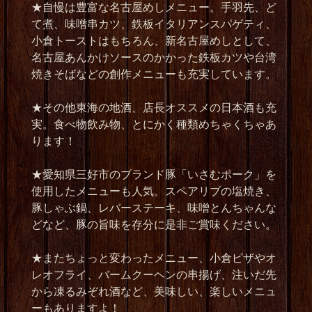
★
自慢は豊富な名古屋めしメニュー。手羽先、ど
て煮、味噌串カツ、鉄板イタリアンスパゲティ、
小倉トーストはもちろん、新名古屋めしとして、
名古屋あんかけソースのかかった鉄板カツや台湾
焼きそばなどの創作メニューも充実しています。
★
その他東海の地酒、店長オススメの日本酒も充
実。食べ物飲み物、とにかく種類めちゃくちゃあ
ります！
★
愛知県三好市のブランド豚「いさむポーク」を
使用したメニューも人気。スペアリブの塩焼き、
豚しゃぶ鍋、レバーステーキ、味噌とんちゃんな
どなど、豚の旨味を存分に是非ご賞味ください。
★
またちょっと変わったメニュー、小倉ピザやオ
レオフライ、バームクーヘンの串揚げ、注いだ先
から凍るみぞれ酒など、美味しい、楽しいメニュ
ーもありますよ！