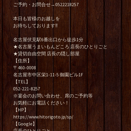
ご予約・お問合せ→0522218257
本日も皆様のお越しを
お待ちしております‼️
名古屋伏見駅6番出口から徒歩1分
★名古屋うまいもんどころ 店長のひとりごと
★貸切自由空間 店長の隠し部屋
【住所】
〒460-0008
名古屋市中区栄1-11-5 御園ビル1F
【TEL】
052-221-8257
※宴会のお問い合わせ、席のご予約等
お気軽にお電話ください！
【HP】
https://www.hitorigoto.jp/sp/
【Google】
店長のひとりごと