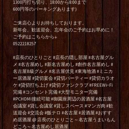
1300円打ち切り、18:00から8:00まで
600円等のパーキングあります)
ご来店心よりお待ちしております。
新年会、歓送迎会、忘年会のご予約はお早めに！
ご予約はこちらから↓
0522218257
#店長のひとりごと #店長の隠し部屋 #名古屋グル
メ #名古屋めし #新名古屋めし #創作名古屋めし #
名古屋B級グルメ #名古屋伏見 #東海地酒 #ミニカ
ー居酒屋 #貸切宴会 #貸切パーティー #貸切カラオ
ケ #貸切打ち上げ #貸切ファンクラブ #FREEWi−Fi
完備 #コンセント完備 #大型モニター完備
#PCHDMI接続可能 #御園座周辺の居酒屋 #名古屋
会議室 #貸し会議室 #貸しスペース #マンガ肉 #歓
送迎会 #交流会 #飯テロ #名古屋 #居酒屋 #おすす
め居酒屋 @ 店長のひとりごと～名古屋うまいもん
どころ～名古屋めし居酒屋