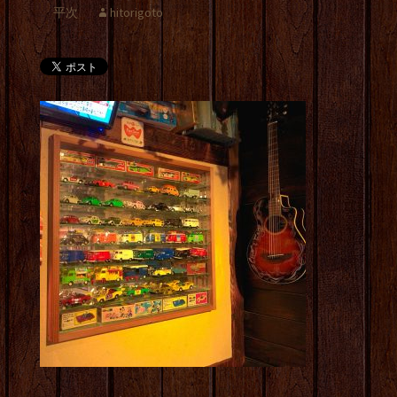
平次
hitorigoto