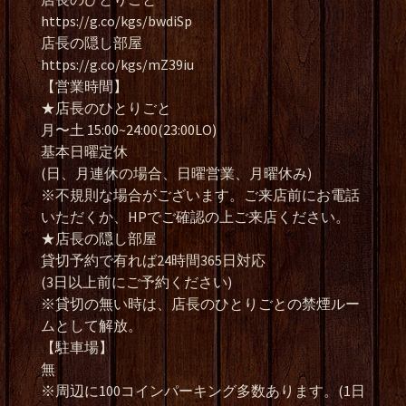
https://g.co/kgs/bwdiSp
店長の隠し部屋
https://g.co/kgs/mZ39iu
【営業時間】
★店長のひとりごと
月〜土 15:00~24:00(23:00LO)
基本日曜定休
(日、月連休の場合、日曜営業、月曜休み)
※不規則な場合がございます。ご来店前にお電話
いただくか、HPでご確認の上ご来店ください。
★店長の隠し部屋
貸切予約で有れば24時間365日対応
(3日以上前にご予約ください)
※貸切の無い時は、店長のひとりごとの禁煙ルー
ムとして解放。
【駐車場】
無
※周辺に100コインパーキング多数あります。(1日