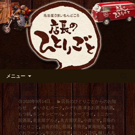
出張や観光に名古屋めしがおすすめで
す
名古屋市伏見の居酒屋【店長の
ひとりごと】のブログ
コンテンツへ移動
検
メニュー
索:
2020年9月14日
店長のひとりごとからのお知
らせ
いさむポーク
,
みぞれ酒 凍るお酒 氷結酒
,
もつ鍋
,
キンキンビール
,
ドクターフライ
,
ミニカー
居酒屋
,
名古屋グルメ
,
名古屋伏見
,
小倉ピザ
,
店長の
ひとりごと
,
店長の隠し部屋
,
手羽先
,
東海地酒
,
気ま
ぐれラーメン
,
牛スジどて煮
,
街コン
,
貸切
,
醸し人九