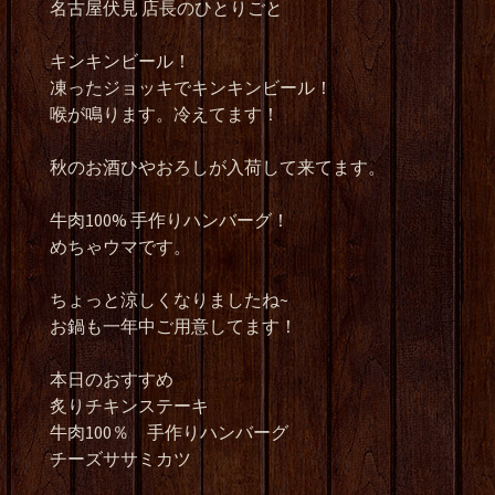
名古屋伏見 店長のひとりごと
キンキンビール！
凍ったジョッキでキンキンビール！
喉が鳴ります。冷えてます！
秋のお酒ひやおろしが入荷して来てます。
牛肉100% 手作りハンバーグ！
めちゃウマです。
ちょっと涼しくなりましたね~
お鍋も一年中ご用意してます！
本日のおすすめ
炙りチキンステーキ
牛肉100％ 手作りハンバーグ
チーズササミカツ