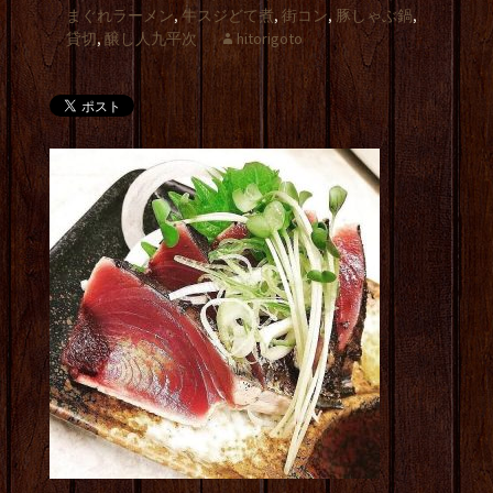
まぐれラーメン
,
牛スジどて煮
,
街コン
,
豚しゃぶ鍋
,
貸切
,
醸し人九平次
hitorigoto