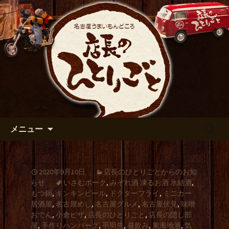
出張や観光に名古屋めしがおすすめで
す
名古屋市伏見の居酒屋【店長の
ひとりごと】のブログ
コンテンツへ移動
検
メニュー
索:
2020年9月10日
店長のひとりごとからのお知
らせ
いさむポーク
,
みぞれ酒 凍るお酒 氷結酒
,
もつ鍋
,
キンキンビール
,
ドクターフライ
,
ミニカー
居酒屋
,
名古屋めし
,
名古屋グルメ
,
名古屋伏見
,
味噌
おでん
,
小倉ピザ
,
店長のひとりごと
,
店長の隠し部
屋
,
手作りハンバーグ
,
手羽先
,
昼飲み
,
東海地酒
,
気