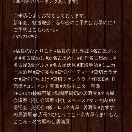
600円等のパーキングあります)
ご来店心よりお待ちしております。
新年会、歓送迎会、忘年会のご予約はお早めに！
ご予約はこちらから↓
0522218257
#店長のひとりごと #店長の隠し部屋 #名古屋グル
メ #名古屋めし #新名古屋めし #創作名古屋めし #
名古屋B級グルメ #名古屋伏見 #東海地酒 #ミニカ
ー居酒屋 #貸切宴会 #貸切パーティー #貸切カラオ
ケ #貸切打ち上げ #貸切ファンクラブ #FREEWi−Fi
完備 #コンセント完備 #大型モニター完備
#PCHDMI接続可能 #御園座周辺の居酒屋 #名古屋
会議室 #貸し会議室 #貸しスペース #マンガ肉 #歓
送迎会 #交流会 #飯テロ #名古屋 #居酒屋 #おすす
め居酒屋 @ 店長のひとりごと～名古屋うまいもん
どころ～名古屋めし居酒屋