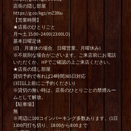
店長の隠し部屋
https://g.co/kgs/mZ39iu
【営業時間】
★店長のひとりごと
月〜土 15:00~24:00(23:00LO)
基本日曜定休
(日、月連休の場合、日曜営業、月曜休み)
※不規則な場合がございます。ご来店前にお電話
いただくか、HPでご確認の上ご来店ください。
★店長の隠し部屋
貸切予約で有れば24時間365日対応
(3日以上前にご予約ください)
※貸切の無い時は、店長のひとりごとの禁煙ルー
ムとして解放。
【駐車場】
無
※周辺に100コインパーキング多数あります。(1日
1300円打ち切り、18:00から8:00まで