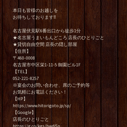
本日も皆様のお越しを
お待ちしております‼️
名古屋伏見駅6番出口から徒歩1分
★名古屋うまいもんどころ 店長のひとりごと
★貸切自由空間 店長の隠し部屋
【住所】
〒460-0008
名古屋市中区栄1-11-5 御園ビル1F
【TEL】
052-221-8257
※宴会のお問い合わせ、席のご予約等
お気軽にお電話ください！
【HP】
https://www.hitorigoto.jp/sp/
【Google】
店長のひとりごと
https://g.co/kgs/bwdiSp