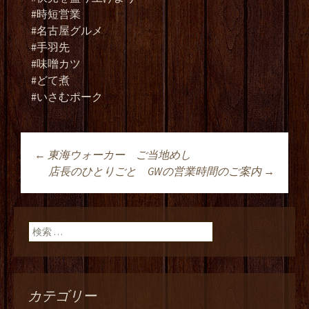
#時短営業
#名古屋グルメ
#手羽先
#味噌カツ
#どて煮
#いさむポーク
←
東海ウォーカー ご当地めし
投稿ナビゲーショ
店長のひとりごと GWの営業時間のご案内
→
ン
検索:
カテゴリー