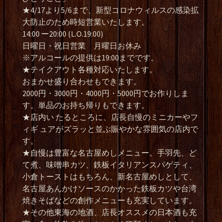
★4/17より5/6まで、新型コロナウィルスの感染拡
大防止のため時短営業いたします。
14:00 ー20:00 (L.O.19:00)
日曜日・祝日営業 月曜日お休み
※アルコールの提供は19:00までです。
★テイクアウト各種対応いたします。
おまかせ盛り合わせもできます。
2000円・3000円・4000円・5000円でお作りしま
す。単品のお持ち帰りもできます。
★店内い たるところに、店長自慢のミニカーやフ
ィギ ュアがズラッと並ぶ賑やかな雰囲気の店内で
す。
★自慢は豊富な名古屋めしメニュー。手羽先、ど
て煮、味噌串カツ、鉄板イタリアンスパゲティ、
小倉トーストはもちろん、新名古屋めしとして、
名古屋あんかけソースのかかった鉄板カツや台湾
焼きそばなどの創作メニューも充実しています。
★その他東海の地酒、店長オススメの日本酒も充