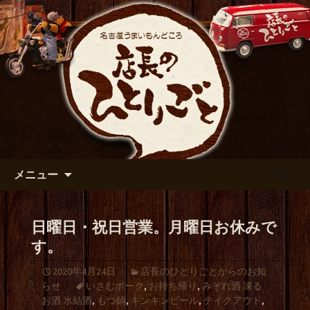
出張や観光に名古屋めしがおすすめで
す
名古屋市伏見の居酒屋【店長の
ひとりごと】のブログ
コンテンツへ移動
検
メニュー
索:
日曜日・祝日営業。月曜日お休みで
す。
2020年4月24日
店長のひとりごとからのお知
らせ
いさむポーク
,
お持ち帰り
,
みぞれ酒 凍る
お酒 氷結酒
,
もつ鍋
,
キンキンビール
,
テイクアウト
,