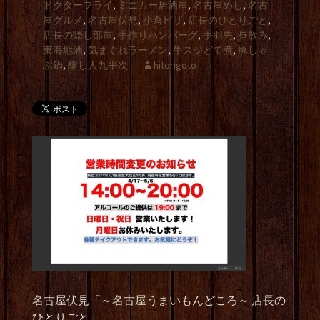
ドクターフライ
,
ミニカー居酒屋
,
名古屋めし
,
名古
屋グルメ
,
名古屋伏見
,
小倉ピザ
,
店長のひとりごと
,
店長の隠し部屋
,
手作りハンバーグ
,
手羽先
,
昼飲み
,
東海地酒
,
気まぐれラーメン
,
牛スジどて煮
,
豚しゃ
ぶ鍋
,
醸し人九平次
hitorigoto
名古屋伏見「～名古屋うまいもんどころ～ 店長の
ひとりごと」