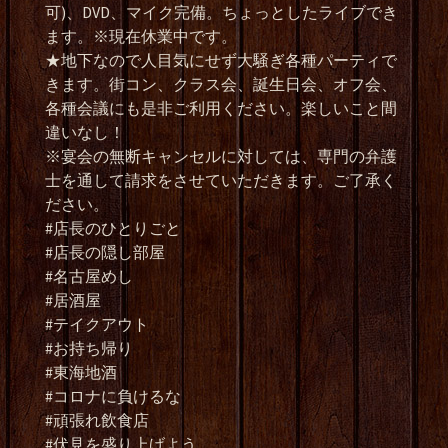
可)、DVD、マイク完備。ちょっとしたライブでき
ます。※現在休業中です。
★地下なので人目気にせず大騒ぎ各種パーティで
きます。街コン、クラス会、誕生日会、オフ会、
各種会議にも是非ご利用ください。楽しいこと間
違いなし！
※宴会の無断キャンセルに対しては、専門の弁護
士を通して請求をさせていただきます。ご了承く
ださい。
#店長のひとりごと
#店長の隠し部屋
#名古屋めし
#居酒屋
#テイクアウト
#お持ち帰り
#東海地酒
#コロナに負けるな
#頑張れ飲食店
#伏見を盛り上げよう