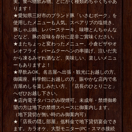
実。食べ物飲み物、とにかく種類めちゃくちゃあ
ります！
★愛知県三好市のブランド豚「いさむポーク」を
使用したメニューも人気。スペアリブの塩焼き、
豚しゃぶ鍋、レバーステーキ、味噌とんちゃんな
どなど、豚の旨味を存分に是非ご賞味ください。
★またちょっと変わったメニュー、小倉ピザやオ
レオフライ、バームクーヘンの串揚げ、注いだ先
から凍るみぞれ酒など、美味しい、楽しいメニュ
ーもありますよ！
★早飲みOK。名古屋へ出張・観光にお越しの方、
御園座、科学館にお越しの方、賑やかな店内で名
古屋めしを楽しみたい方、「店長のひとりごと」
へぜひお越し下さい。
★店内電子タバコのみ喫煙可。未成年・禁煙御希
望の方は地下の禁煙スペースに御案内します。
（地下貸切が無い時のみ御案内可）
★「店長の隠し部屋」低料金で地下貸切宴会でき
ます。カラオケ、大型モニター(PC・スマホ接続