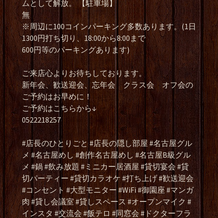
ムとして解放。 【駐車場】
無
※周辺に100コインパーキング多数あります。(1日
1300円打ち切り、18:00から8:00まで
600円等のパーキングあります)
ご来店心よりお待ちしております。
新年会、歓送迎会、忘年会 クラス会 オフ会の
ご予約はお早めに！
ご予約はこちらから↓
0522218257
#店長のひとりごと #店長の隠し部屋 #名古屋グル
メ #名古屋めし #創作名古屋めし #名古屋B級グル
メ #鍋 #飲み放題 #ミニカー居酒屋 #貸切宴会 #貸
切パーティー #貸切カラオケ #打ち上げ #歓送迎会
#コンセント #大型モニター #WiFi #御園座 #マンガ
肉 #貸し会議室 #貸しスペース #オープンマイク #
インスタ #交流会 #飯テロ #同窓会 #ドクターフラ