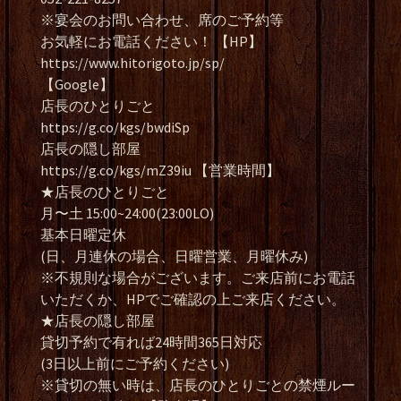
※宴会のお問い合わせ、席のご予約等
お気軽にお電話ください！ 【HP】
https://www.hitorigoto.jp/sp/
【Google】
店長のひとりごと
https://g.co/kgs/bwdiSp
店長の隠し部屋
https://g.co/kgs/mZ39iu 【営業時間】
★店長のひとりごと
月〜土 15:00~24:00(23:00LO)
基本日曜定休
(日、月連休の場合、日曜営業、月曜休み)
※不規則な場合がございます。ご来店前にお電話
いただくか、HPでご確認の上ご来店ください。
★店長の隠し部屋
貸切予約で有れば24時間365日対応
(3日以上前にご予約ください)
※貸切の無い時は、店長のひとりごとの禁煙ルー