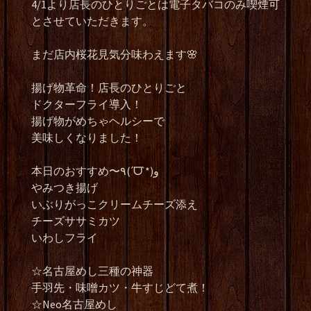
4/1より店長のひとりごとは電子タバコのみ喫煙可
とさせていただきます。
まだ店内桜花見気分味わえます🌸
揚げ物革命！店長のひとりごと
ドクターフライ導入！
揚げ物がめちゃヘルシーで
美味しくなりました！
本日のおすすめ〜٩(ˊᗜˋ*)و
やみつき揚げ
いぶりがっこクリームチーズ添え
チーズササミカツ
いわしフライ
☆名古屋めし三種の神器
手羽先・味噌カツ・牛すじどて煮！
☆Neo名古屋めし