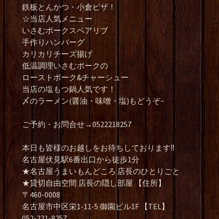
鉄板とんかつ・小倉ピザ！
☆当店人気メニュー
いさむポークスペアリブ
手作りハンバーグ
カリカリチーズ揚げ
低温調理いさむポークの
ローストポーク&チャーシュー
当店の塩もつ鍋人気です！
〆のラーメン(醤油・味噌・塩)もどうぞ~
ご予約・お問合せ→0522218257
本日も皆様のお越しをお待ちしております‼️
名古屋伏見駅6番出口から徒歩1分
★名古屋うまいもんどころ 店長のひとりごと
★貸切自由空間 店長の隠し部屋 【住所】
〒460-0008
名古屋市中区栄1-11-5 御園ビル1F 【TEL】
052-221-8257