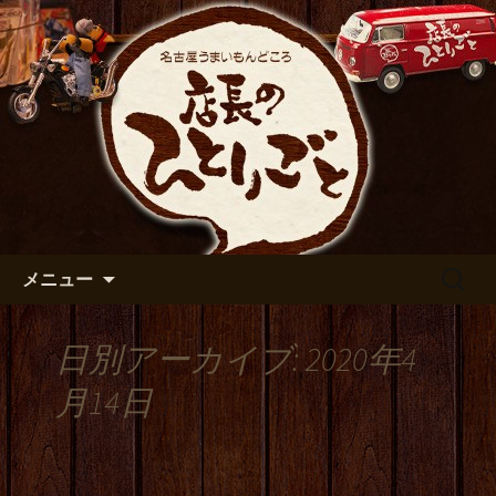
出張や観光に名古屋めしがおすすめで
す
名古屋市伏見の居酒屋【店長の
ひとりごと】のブログ
コンテンツへ移動
検
メニュー
索:
日別アーカイブ: 2020年4
月14日