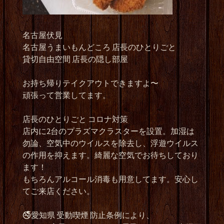
名古屋伏見
名古屋うまいもんどころ 店長のひとりごと
貸切自由空間 店長の隠し部屋
お持ち帰りテイクアウトできますよ〜
頑張って営業してます。
店長のひとりごと コロナ対策
店内に2台のプラズマクラスターを設置。加湿は
勿論、空気中のウイルスを除去し、浮遊ウイルス
の作用を抑えます。綺麗な空気でお待ちしており
ます！
もちろんアルコール消毒も用意してます。安心し
てご来店ください。
🚭愛知県 受動喫煙 防止条例により、