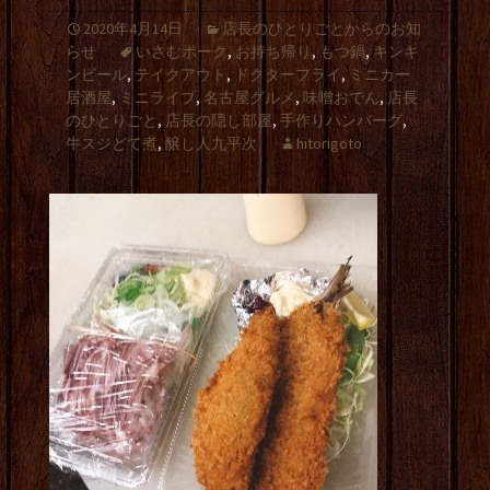
2020年4月14日
店長のひとりごとからのお知
らせ
いさむポーク
,
お持ち帰り
,
もつ鍋
,
キンキ
ンビール
,
テイクアウト
,
ドクターフライ
,
ミニカー
居酒屋
,
ミニライブ
,
名古屋グルメ
,
味噌おでん
,
店長
のひとりごと
,
店長の隠し部屋
,
手作りハンバーグ
,
牛スジどて煮
,
醸し人九平次
hitorigoto