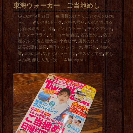
東海ウォーカー ご当地めし
2020年4月21日
店長のひとりごとからのお知
らせ
いさむポーク
,
お持ち帰り
,
みぞれ酒 凍る
お酒 氷結酒
,
もつ鍋
,
キンキンビール
,
テイクアウト
,
ドクターフライ
,
ミニカー居酒屋
,
名古屋めし
,
名古
屋グルメ
,
名古屋伏見
,
小倉ピザ
,
店長のひとりごと
,
店長の隠し部屋
,
手作りハンバーグ
,
手羽先
,
時短営
業
,
東海地酒
,
気まぐれラーメン
,
牛スジどて煮
,
豚し
ゃぶ鍋
,
醸し人九平次
hitorigoto