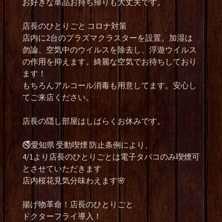
お好きな単品お持ち帰りも大丈夫です。
店長のひとりごと コロナ対策
店内に2台のプラズマクラスターを設置。加湿は
勿論、空気中のウイルスを除去し、浮遊ウイルス
の作用を抑えます。綺麗な空気でお待ちしており
ます！
もちろんアルコール消毒も用意してます。安心し
てご来店ください。
店長の隠し部屋はしばらくお休みです。
🚭愛知県 受動喫煙 防止条例により、
4/1より店長のひとりごとは電子タバコのみ喫煙可
とさせていただきます
店内桜花見気分味わえます🌸
揚げ物革命！店長のひとりごと
ドクターフライ導入！