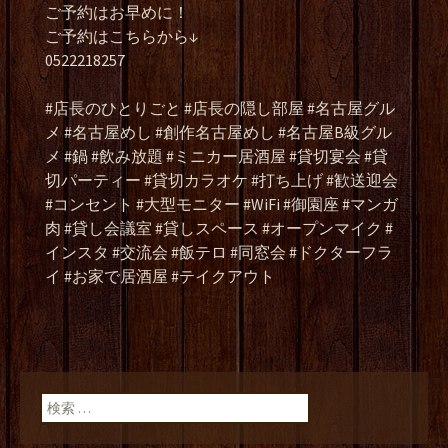
ご予約はお早めに！
ご予約はこちらから↓
0522218257
#店長のひとりごと #店長の隠し部屋 #名古屋グル
メ #名古屋めし #創作名古屋めし #名古屋B級グル
メ #鍋 #飲み放題 #ミニカー居酒屋 #貸切宴会 #貸
切パーティー #貸切カラオケ #打ち上げ #歓送迎会
#コンセント #大型モニター #WiFi #御園座 #マンガ
肉 #貸し会議室 #貸しスペース #オープンマイク #
インスタ #交流会 #飯テロ #同窓会 #ドクターフラ
イ #お家で居酒屋 #テイクアウト
検索: