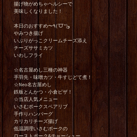
揚げ物がめちゃヘルシーで
美味しくなりました！
本日のおすすめ〜٩(ˊᗜˋ*)و
やみつき揚げ
いぶりがっこクリームチーズ添え
チーズササミカツ
いわしフライ
☆名古屋めし三種の神器
手羽先・味噌カツ・牛すじどて煮！
☆Neo名古屋めし
鉄板とんかつ・小倉ピザ！
☆当店人気メニュー
いさむポークスペアリブ
手作りハンバーグ
カリカリチーズ揚げ
低温調理いさむポークの
ローストポーク&チャーシュー