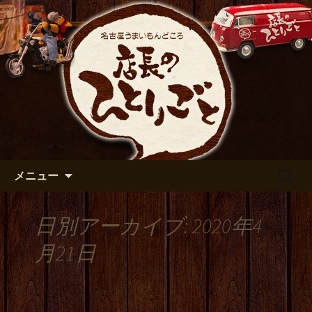
出張や観光に名古屋めしがおすすめで
す
名古屋市伏見の居酒屋【店長の
ひとりごと】のブログ
コンテンツへ移動
検
メニュー
索:
日別アーカイブ: 2020年4
月21日