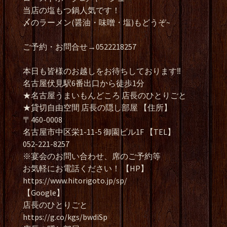
当店の塩もつ鍋人気です！
〆のラーメン(醤油・味噌・塩)もどうぞ~
ご予約・お問合せ→0522218257
本日も皆様のお越しをお待ちしております‼️
名古屋伏見駅6番出口から徒歩1分
★名古屋うまいもんどころ 店長のひとりごと
★貸切自由空間 店長の隠し部屋 【住所】
〒460-0008
名古屋市中区栄1-11-5 御園ビル1F 【TEL】
052-221-8257
※宴会のお問い合わせ、席のご予約等
お気軽にお電話ください！ 【HP】
https://www.hitorigoto.jp/sp/
【Google】
店長のひとりごと
https://g.co/kgs/bwdiSp