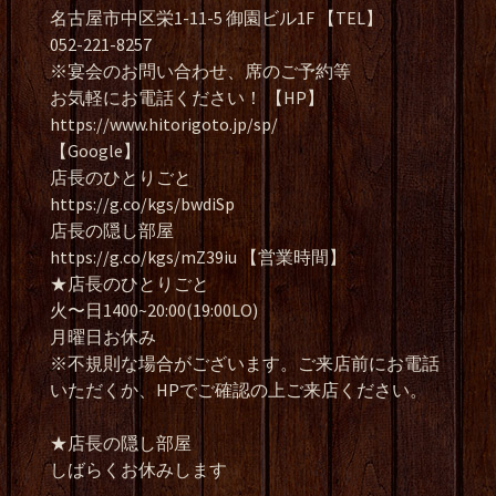
名古屋市中区栄1-11-5 御園ビル1F 【TEL】
052-221-8257
※宴会のお問い合わせ、席のご予約等
お気軽にお電話ください！ 【HP】
https://www.hitorigoto.jp/sp/
【Google】
店長のひとりごと
https://g.co/kgs/bwdiSp
店長の隠し部屋
https://g.co/kgs/mZ39iu 【営業時間】
★店長のひとりごと
火〜日1400~20:00(19:00LO)
月曜日お休み
※不規則な場合がございます。ご来店前にお電話
いただくか、HPでご確認の上ご来店ください。
★店長の隠し部屋
しばらくお休みします