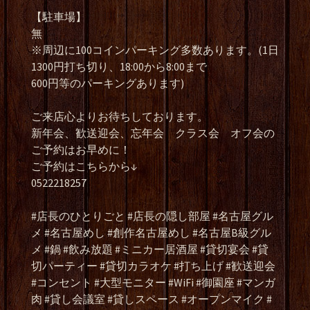
【駐車場】
無
※周辺に100コインパーキング多数あります。(1日
1300円打ち切り、18:00から8:00まで
600円等のパーキングあります)
ご来店心よりお待ちしております。
新年会、歓送迎会、忘年会 クラス会 オフ会の
ご予約はお早めに！
ご予約はこちらから↓
0522218257
#店長のひとりごと #店長の隠し部屋 #名古屋グル
メ #名古屋めし #創作名古屋めし #名古屋B級グル
メ #鍋 #飲み放題 #ミニカー居酒屋 #貸切宴会 #貸
切パーティー #貸切カラオケ #打ち上げ #歓送迎会
#コンセント #大型モニター #WiFi #御園座 #マンガ
肉 #貸し会議室 #貸しスペース #オープンマイク #