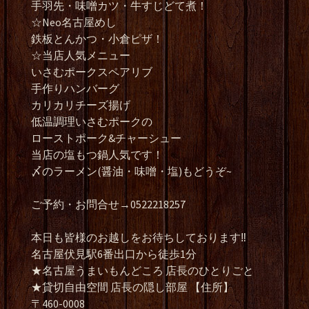
手羽先・味噌カツ・牛すじどて煮！
☆Neo名古屋めし
鉄板とんかつ・小倉ピザ！
☆当店人気メニュー
いさむポークスペアリブ
手作りハンバーグ
カリカリチーズ揚げ
低温調理いさむポークの
ローストポーク&チャーシュー
当店の塩もつ鍋人気です！
〆のラーメン(醤油・味噌・塩)もどうぞ~
ご予約・お問合せ→0522218257
本日も皆様のお越しをお待ちしております‼️
名古屋伏見駅6番出口から徒歩1分
★名古屋うまいもんどころ 店長のひとりごと
★貸切自由空間 店長の隠し部屋 【住所】
〒460-0008