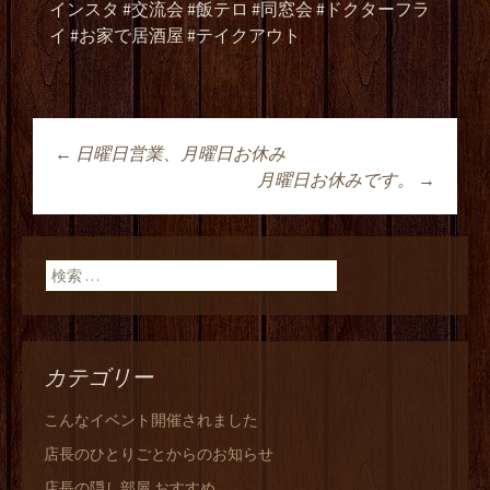
インスタ #交流会 #飯テロ #同窓会 #ドクターフラ
イ #お家で居酒屋 #テイクアウト
←
日曜日営業、月曜日お休み
投稿ナビゲーショ
月曜日お休みです。
→
ン
検索:
カテゴリー
こんなイベント開催されました
店長のひとりごとからのお知らせ
店長の隠し部屋 おすすめ