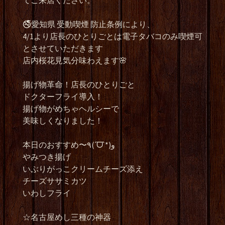
てご来店ください。
🚭愛知県 受動喫煙 防止条例により、
4/1より店長のひとりごとは電子タバコのみ喫煙可
とさせていただきます
店内桜花見気分味わえます🌸
揚げ物革命！店長のひとりごと
ドクターフライ導入！
揚げ物がめちゃヘルシーで
美味しくなりました！
本日のおすすめ〜٩(ˊᗜˋ*)و
やみつき揚げ
いぶりがっこクリームチーズ添え
チーズササミカツ
いわしフライ
☆名古屋めし三種の神器