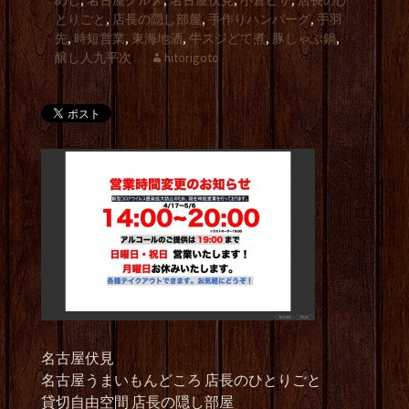
めし
,
名古屋グルメ
,
名古屋伏見
,
小倉ピザ
,
店長のひ
とりごと
,
店長の隠し部屋
,
手作りハンバーグ
,
手羽
先
,
時短営業
,
東海地酒
,
牛スジどて煮
,
豚しゃぶ鍋
,
醸し人九平次
hitorigoto
名古屋伏見
名古屋うまいもんどころ 店長のひとりごと
貸切自由空間 店長の隠し部屋