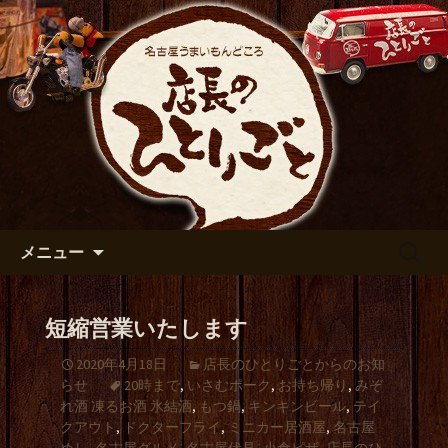
出張や観光に名古屋めしがおすすめで
す
名古屋市伏見の居酒屋【店長の
ひとりごと】のブログ
コンテンツへ移動
検
メニュー
索:
短縮営業いたします
2020年4月18日
店長のひとりごとからのお知
らせ
20時まで
,
いさむポーク
,
お持ち帰り
,
みぞ
れ酒 凍るお酒 氷結酒
,
もつ鍋
,
キンキンビール
,
テイ
クアウト
,
ドクターフライ
,
ミニカー居酒屋
,
名古屋