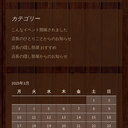
カテゴリー
こんなイベント開催されました
店長のひとりごとからのお知らせ
店長の隠し部屋 おすすめ
店長の隠し部屋からのお知らせ
2025年3月
月
火
水
木
金
土
日
1
2
3
4
5
6
7
8
9
10
11
12
13
14
15
16
17
18
19
20
21
22
23