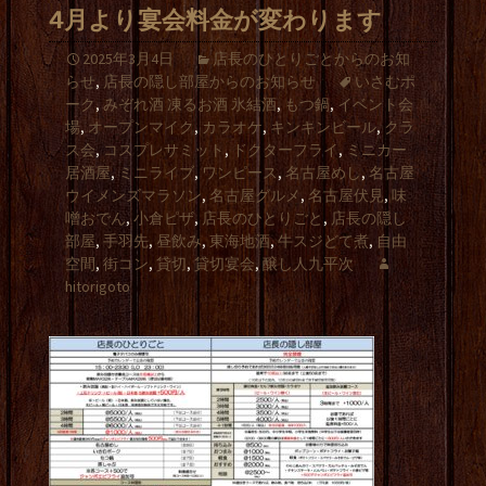
4月より宴会料金が変わります
2025年3月4日
店長のひとりごとからのお知
らせ
,
店長の隠し部屋からのお知らせ
いさむポ
ーク
,
みぞれ酒 凍るお酒 氷結酒
,
もつ鍋
,
イベント会
場
,
オープンマイク
,
カラオケ
,
キンキンビール
,
クラ
ス会
,
コスプレサミット
,
ドクターフライ
,
ミニカー
居酒屋
,
ミニライブ
,
ワンピース
,
名古屋めし
,
名古屋
ウイメンズマラソン
,
名古屋グルメ
,
名古屋伏見
,
味
噌おでん
,
小倉ピザ
,
店長のひとりごと
,
店長の隠し
部屋
,
手羽先
,
昼飲み
,
東海地酒
,
牛スジどて煮
,
自由
空間
,
街コン
,
貸切
,
貸切宴会
,
醸し人九平次
hitorigoto