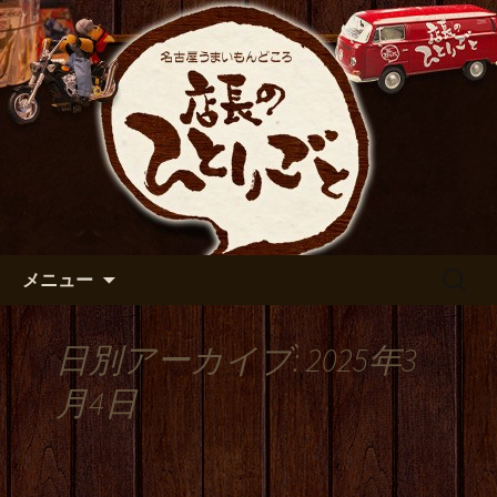
出張や観光に名古屋めしがおすすめで
す
名古屋市伏見の居酒屋【店長の
ひとりごと】のブログ
コンテンツへ移動
検
メニュー
索:
日別アーカイブ: 2025年3
月4日