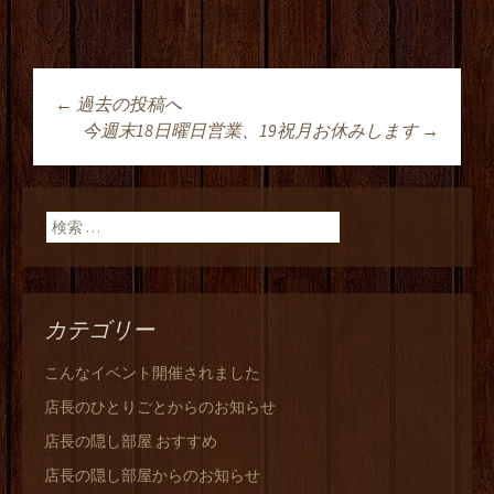
←
過去の投稿へ
投稿ナビゲーショ
今週末18日曜日営業、19祝月お休みします
→
ン
検索:
カテゴリー
こんなイベント開催されました
店長のひとりごとからのお知らせ
店長の隠し部屋 おすすめ
店長の隠し部屋からのお知らせ