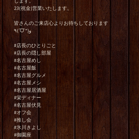
します。
23(祝金)営業いたします。
皆さんのご来店心よりお待ちしております
٩(ˊᗜˋ*)و
#店長のひとりごと
#店長の隠し部屋
#名古屋めし
#名古屋飯
#名古屋グルメ
#名古屋メシ
#名古屋居酒屋
#栄ディナー
#名古屋伏見
#オフ会
#推し会
#氷川きよし
#御園座