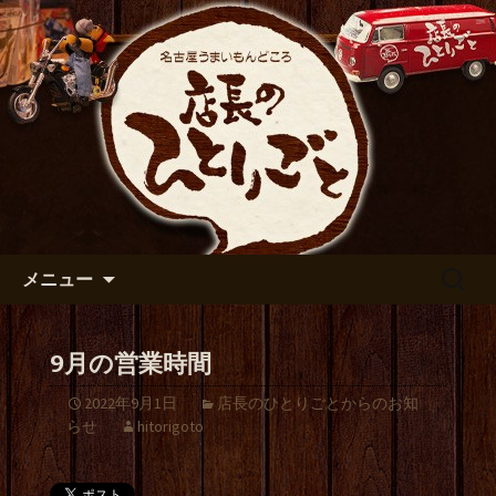
出張や観光に名古屋めしがおすすめで
す
名古屋市伏見の居酒屋【店長の
ひとりごと】のブログ
コンテンツへ移動
検
メニュー
索:
9月の営業時間
2022年9月1日
店長のひとりごとからのお知
らせ
hitorigoto