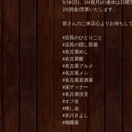
9/18(日)、19(祝月)の連休
23(祝金)営業いたします。
#店長のひとりごと
#店長の隠し部屋
#名古屋めし
#名古屋飯
#名古屋グルメ
#名古屋メシ
#名古屋居酒屋
#栄ディナー
#名古屋伏見
#オフ会
#推し会
#氷川きよし
#御園座