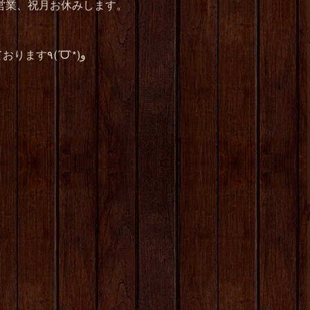
は日曜営業、祝月お休みします。
皆さんのご来店心よりお待ちしております٩(ˊᗜˋ*)و