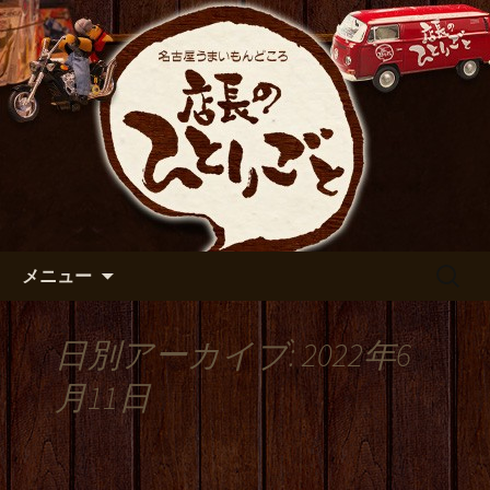
出張や観光に名古屋めしがおすすめで
す
名古屋市伏見の居酒屋【店長の
ひとりごと】のブログ
コンテンツへ移動
検
メニュー
索:
日別アーカイブ: 2022年6
月11日