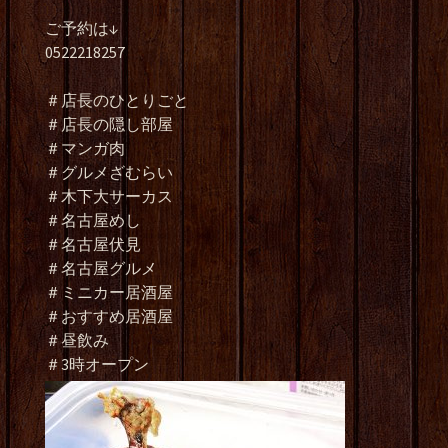
ご予約は↓
0522218257
＃店長のひとりごと
＃店長の隠し部屋
＃マンガ肉
＃グルメざむらい
＃木下大サーカス
＃名古屋めし
＃名古屋伏見
＃名古屋グルメ
＃ミニカー居酒屋
＃おすすめ居酒屋
＃昼飲み
＃3時オープン