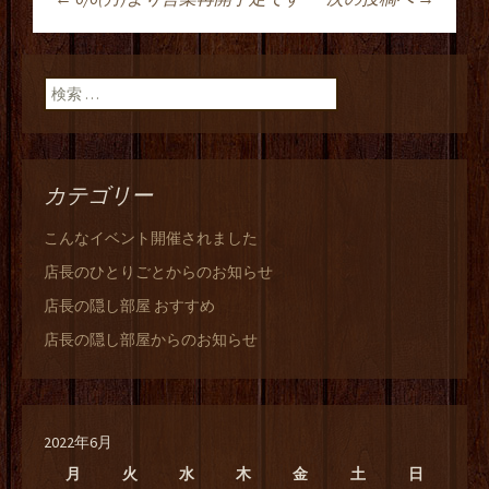
投稿ナビゲーショ
ン
検索:
カテゴリー
こんなイベント開催されました
店長のひとりごとからのお知らせ
店長の隠し部屋 おすすめ
店長の隠し部屋からのお知らせ
2022年6月
月
火
水
木
金
土
日