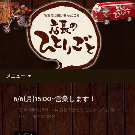
出張や観光に名古屋めしがおすすめで
す
名古屋市伏見の居酒屋【店長の
ひとりごと】のブログ
コンテンツへ移動
検
メニュー
索:
6/6(月)15:00~営業します！
2022年6月5日
店長のひとりごとからのお知
らせ
hitorigoto