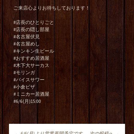
ご来店心よりお待ちしております！
#店長のひとりごと
#店長の隠し部屋
#名古屋伏見
#名古屋めし
#キンキン生ビール
#おすすめ居酒屋
#木下大サーカス
#モリンガ
#バイスサワー
#小倉ピザ
#ミニカー居酒屋
#6/6(月)15:00
←
6/6(月)より営業再開予定です
次の投稿へ
→