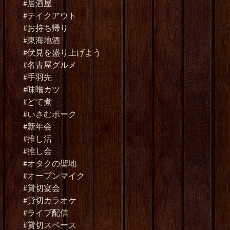
#居酒屋
#テイクアウト
#お持ち帰り
#東海地酒
#伏見を盛り上げよう
#名古屋グルメ
#手羽先
#味噌カツ
#どて煮
#いさむポーク
#新年会
#推し活
#推し会
#オタクの聖地
#オープンマイク
#貸切宴会
#貸切カラオケ
#ライブ配信
#貸切スペース