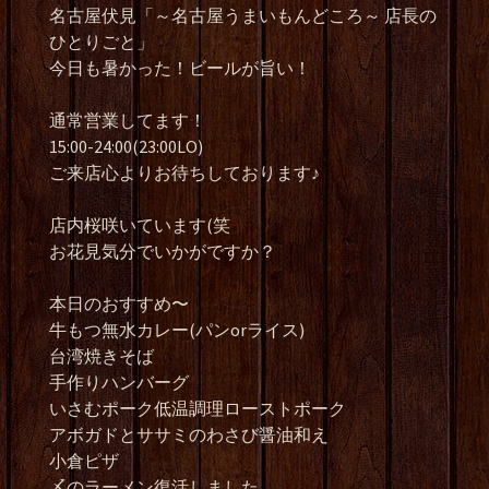
名古屋伏見「～名古屋うまいもんどころ～ 店長の
ひとりごと」
今日も暑かった！ビールが旨い！
通常営業してます！
15:00-24:00(23:00LO)
ご来店心よりお待ちしております♪
店内桜咲いています(笑
お花見気分でいかがですか？
本日のおすすめ〜
牛もつ無水カレー(パンorライス)
台湾焼きそば
手作りハンバーグ
いさむポーク低温調理ローストポーク
アボガドとササミのわさび醤油和え
小倉ピザ
〆のラーメン復活しました。