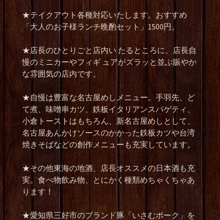
★テイクアウト各種対応いたします。おすすめ
「大人のお子様ランチ晩酌セット」1500円。
★店長のひとりごと店内い たるところに、店長自
慢のミニカーやフィギ ュアがズラッと並ぶ賑やか
な雰囲気の店内です。
★自慢は豊富な名古屋めしメニュー。手羽先、ど
て煮、味噌串カツ、鉄板イタリアンスパゲティ、
小倉トーストはもちろん、新名古屋めしとして、
名古屋あんかけソースのかかった鉄板カツや台湾
焼きそばなどの創作メニューも充実しています。
★その他東海の地酒、店長オススメの日本酒も充
実。食べ物飲み物、とにかく種類めちゃくちゃあ
ります！
★愛知県三好市のブランド豚「いさむポーク」を