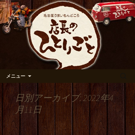
出張や観光に名古屋めしがおすすめで
す
名古屋市伏見の居酒屋【店長の
ひとりごと】のブログ
コンテンツへ移動
検
メニュー
索:
日別アーカイブ: 2022年4
月11日