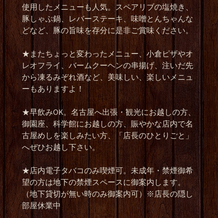
使用したメニューも人気。スペアリブの塩焼き、
豚しゃぶ鍋、レバーステーキ、味噌とんちゃんな
どなど、豚の旨味を存分に是非ご賞味ください。
★またちょっと変わったメニュー、小倉ピザやオ
レオフライ、バームクーヘンの串揚げ、注いだ先
から凍るみぞれ酒など、美味しい、楽しいメニュ
ーもありますよ！
★早飲みOK。名古屋へ出張・観光にお越しの方、
御園座、科学館にお越しの方、賑やかな店内で名
古屋めしを楽しみたい方、「店長のひとりごと」
へぜひお越し下さい。
★店内電子タバコのみ喫煙可。未成年・禁煙御希
望の方は地下の禁煙スペースに御案内します。
（地下貸切が無い時のみ御案内可）※店長の隠し
部屋休業中