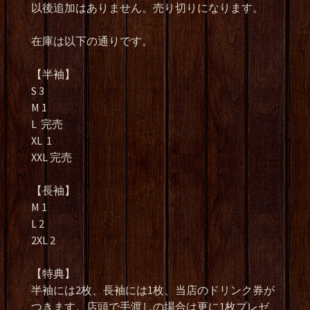
以後追加はありません。売り切りになります。
在庫は以下の通りです。
【半袖】
S 3
M 1
L 完売
XL 1
XXL 完売
【長袖】
M 1
L 2
2XL 2
【特典】
半袖には2枚、長袖には1枚、当店のドリンク券が
つきます。店頭で手渡しの場合は更に1枚プレゼ