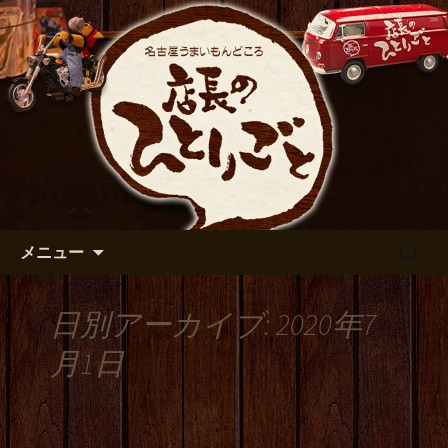
出張や観光に名古屋めしがおすすめで
す
名古屋市伏見の居酒屋【店長の
ひとりごと】のブログ
コンテンツへ移動
検
メニュー
索:
日別アーカイブ: 2020年7
月1日