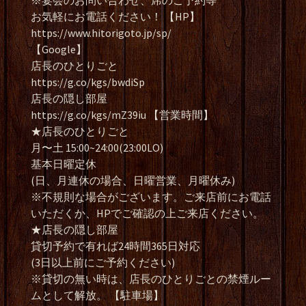
※宴会のお問い合わせ、席のご予約等
お気軽にお電話ください！ 【HP】
https://www.hitorigoto.jp/sp/
【Google】
店長のひとりごと
https://g.co/kgs/bwdiSp
店長の隠し部屋
https://g.co/kgs/mZ39iu 【営業時間】
★店長のひとりごと
月〜土 15:00~24:00(23:00LO)
基本日曜定休
(日、月連休の場合、日曜営業、月曜休み)
※不規則な場合がございます。ご来店前にお電話
いただくか、HPでご確認の上ご来店ください。
★店長の隠し部屋
貸切予約で有れば24時間365日対応
(3日以上前にご予約ください)
※貸切の無い時は、店長のひとりごとの禁煙ルー
ムとして解放。 【駐車場】