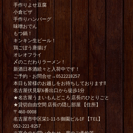
手作りよせ豆腐
小倉ピザ
手作りハンバーグ
味噌おでん
もつ鍋！
キンキン生ビール！
鶏ごぼう唐揚げ
オレオフライ
〆のこだわりラーメン！
新酒日本酒続々と入荷中です！
ご予約・お問合せ→0522218257
本日も皆様のお越しをお待ちしております‼️
名古屋伏見駅6番出口から徒歩1分
★名古屋うまいもんどころ 店長のひとりごと
★貸切自由空間 店長の隠し部屋 【住所】
〒460-0008
名古屋市中区栄1-11-5 御園ビル1F 【TEL】
052-221-8257