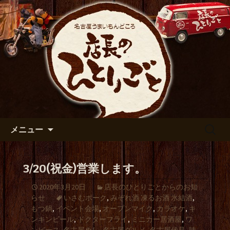
出張や観光に名古屋めしがおすすめで
す
名古屋市伏見の居酒屋【店長の
ひとりごと】のブログ
コンテンツへ移動
検
メニュー
索:
3/20(祝金)営業します。
2020年3月20日
店長のひとりごとからのお知
らせ
いさむポーク
,
みぞれ酒 凍るお酒 氷結酒
,
もつ鍋
,
イベント会場
,
オープンマイク
,
カラオケ
,
キ
ンキンビール
,
ドクターフライ
,
ミニカー居酒屋
,
ワ