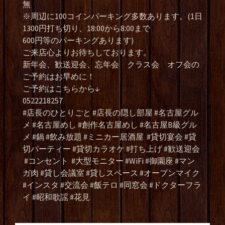
無
※周辺に100コインパーキング多数あります。(1日
1300円打ち切り、18:00から8:00まで
600円等のパーキングあります)
ご来店心よりお待ちしております。
新年会、歓送迎会、忘年会 クラス会 オフ会の
ご予約はお早めに！
ご予約はこちらから↓
0522218257
#店長のひとりごと #店長の隠し部屋 #名古屋グル
メ #名古屋めし #創作名古屋めし #名古屋B級グル
メ #鍋 #飲み放題 #ミニカー居酒屋 #貸切宴会 #貸
切パーティー #貸切カラオケ #打ち上げ #歓送迎会
#コンセント #大型モニター #WiFi #御園座 #マン
ガ肉 #貸し会議室 #貸しスペース #オープンマイク
#インスタ #交流会 #飯テロ #同窓会 #ドクターフラ
イ #昭和歌謡 #花見