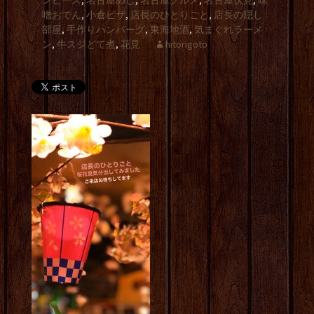
ンピース
,
名古屋めし
,
名古屋グルメ
,
名古屋伏見
,
味
噌おでん
,
小倉ピザ
,
店長のひとりごと
,
店長の隠し
部屋
,
手作りハンバーグ
,
東海地酒
,
気まぐれラーメ
ン
,
牛スジどて煮
,
花見
hitorigoto