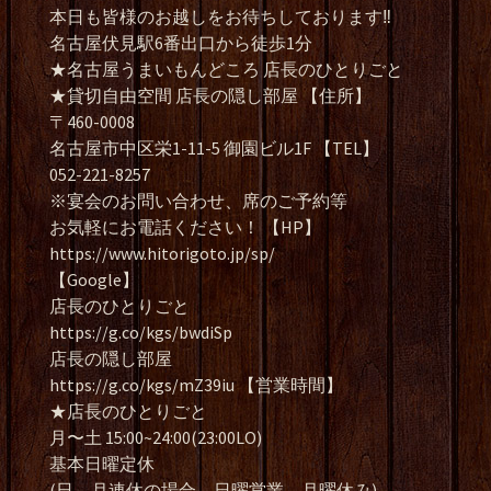
本日も皆様のお越しをお待ちしております‼️
名古屋伏見駅6番出口から徒歩1分
★名古屋うまいもんどころ 店長のひとりごと
★貸切自由空間 店長の隠し部屋 【住所】
〒460-0008
名古屋市中区栄1-11-5 御園ビル1F 【TEL】
052-221-8257
※宴会のお問い合わせ、席のご予約等
お気軽にお電話ください！ 【HP】
https://www.hitorigoto.jp/sp/
【Google】
店長のひとりごと
https://g.co/kgs/bwdiSp
店長の隠し部屋
https://g.co/kgs/mZ39iu 【営業時間】
★店長のひとりごと
月〜土 15:00~24:00(23:00LO)
基本日曜定休
(日、月連休の場合、日曜営業、月曜休み)