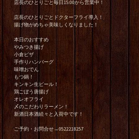
店長のひとりごと毎日15:00から営業中！
店長のひとりごとドクターフライ導入！
揚げ物がめちゃ美味しくなりました！
本日のおすすめ
やみつき揚げ
小倉ピザ
手作りハンバーグ
味噌おでん
もつ鍋！
キンキン生ビール！
鶏ごぼう唐揚げ
オレオフライ
〆のこだわりラーメン！
新酒日本酒続々と入荷中です！
ご予約・お問合せ→0522218257