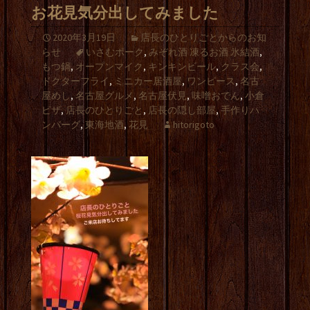
お花見気分出してみました
2020年3月19日
店長のひとりごとからのお知
らせ
いさむポーク
,
みぞれ酒 凍るお酒 氷結酒
,
もつ鍋
,
オープンマイク
,
キンキンビール
,
クラス会
,
ドクターフライ
,
ミニカー居酒屋
,
ワンピース
,
名古
屋めし
,
名古屋グルメ
,
名古屋伏見
,
味噌おでん
,
小倉
ピザ
,
店長のひとりごと
,
店長の隠し部屋
,
手作りハ
ンバーグ
,
東海地酒
,
花見
hitorigoto