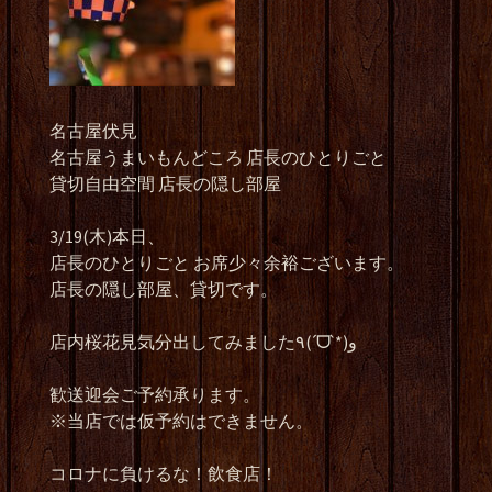
名古屋伏見
名古屋うまいもんどころ 店長のひとりごと
貸切自由空間 店長の隠し部屋
3/19(木)本日、
店長のひとりごと お席少々余裕ございます。
店長の隠し部屋、貸切です。
店内桜花見気分出してみました٩(ˊᗜˋ*)و
歓送迎会ご予約承ります。
※当店では仮予約はできません。
コロナに負けるな！飲食店！