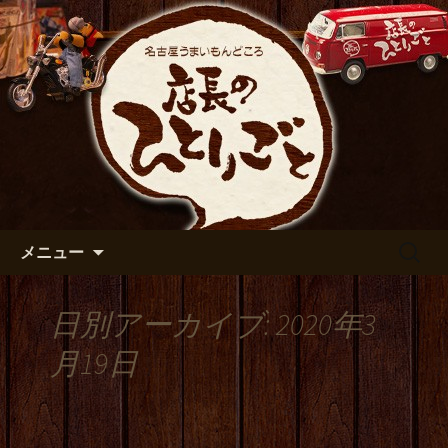
出張や観光に名古屋めしがおすすめで
す
名古屋市伏見の居酒屋【店長の
ひとりごと】のブログ
コンテンツへ移動
検
メニュー
索:
日別アーカイブ: 2020年3
月19日