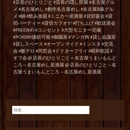
#店長のひとりごと #店長の隠し部屋 #名古屋グル
メ #名古屋めし #創作名古屋めし #名古屋B級グル
メ #鍋 #飲み放題 #ミニカー居酒屋 #貸切宴会 #貸
切パーティー #貸切カラオケ #打ち上げ #歓送迎会
#FREEWiFi #コンセント #大型モニター完備
#PCHDMI接続可能 #御園座 #マンガ肉 #貸し会議室
#貸しスペース #オープンマイク #インスタ #交流
会 #飯テロ #同窓会 #ドクターフライ #昭和歌謡 #
オフ会 @ 店長のひとりごと～名古屋うまいもんど
ころ～名古屋めし居酒屋 @ 店長のひとりごと～名
古屋うまいもんどころ～名古屋めし居酒屋
検索: