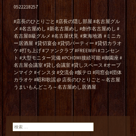
0522218257
#店長のひとりごと #店長の隠し部屋 #名古屋グル
メ #名古屋めし #新名古屋めし #創作名古屋めし #
名古屋B級グルメ #名古屋伏見
#東海地酒
#ミニカ
ー居酒屋
#貸切宴会 #貸切パーティー #貸切カラオ
ケ #打ち上げ #ファンクラブ #FREEWiFi #コンセン
ト #大型モニター完備 #PCHDMI接続可能 #御園座 #
名古屋会議室 #貸し会議室 #貸しスペース #オープ
ンマイク #インスタ #交流会 #飯テロ #同窓会#団体
カラオケ #昭和歌謡 @ 店長のひとりごと～名古屋
うまいもんどころ～名古屋めし居酒屋
検索: