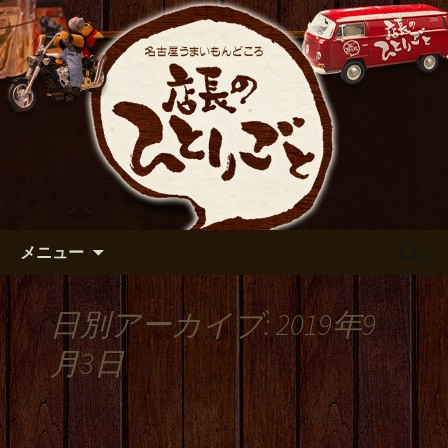
出張や観光に名古屋めしがおすすめで
す
名古屋市伏見の居酒屋【店長の
ひとりごと】のブログ
コンテンツへ移動
検
メニュー
索:
日別アーカイブ: 2019年9
月3日