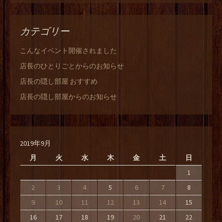
カテゴリー
こんなイベント開催されました
店長のひとりごとからのお知らせ
店長の隠し部屋 おすすめ
店長の隠し部屋からのお知らせ
2019年9月
月
火
水
木
金
土
日
1
2
3
4
5
6
7
8
9
10
11
12
13
14
15
16
17
18
19
20
21
22