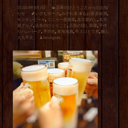
2019年9月3日
店長のひとりごとからのお知
らせ
いさむポーク
,
みぞれ酒 凍るお酒 氷結酒
,
キンキンビール
,
ミニカー居酒屋
,
名古屋めし
,
名古
屋グルメ
,
店長のひとりごと
,
店長の隠し部屋
,
手作
りハンバーグ
,
手羽先
,
東海地酒
,
牛スジどて煮
,
醸し
人九平次
hitorigoto