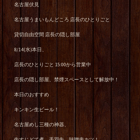
名古屋伏見
名古屋うまいもんどころ 店長のひとりごと
貸切自由空間 店長の隠し部屋
8/14(水)本日、
店長のひとりごと 15:00から営業中
店長の隠し部屋、禁煙スペースとして解放中！
本日のおすすめ
キンキン生ビール！
名古屋めし三種の神器、
牛すじどて煮、手羽先、味噌串カツ！