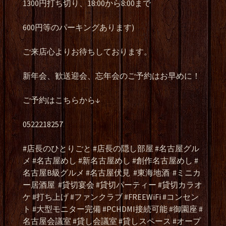
1300円打ち切り、18:00から8:00まで
600円等のパーキングあります)
ご来店心よりお待ちしております。
新年会、歓送迎会、忘年会のご予約はお早めに！
ご予約はこちらから↓
0522218257
#店長のひとりごと #店長の隠し部屋 #名古屋グル
メ #名古屋めし #新名古屋めし #創作名古屋めし #
名古屋B級グルメ #名古屋伏見
#東海地酒
#ミニカ
ー居酒屋
#貸切宴会 #貸切パーティー #貸切カラオ
ケ #打ち上げ #ファンクラブ #FREEWiFi #コンセン
ト #大型モニター完備 #PCHDMI接続可能 #御園座 #
名古屋会議室 #貸し会議室 #貸しスペース #オープ