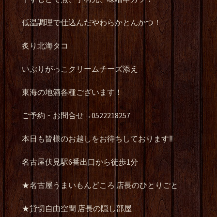
低温調理で仕込んだやわらかとんかつ！
炙り北海タコ
いぶりがっこクリームチーズ添え
東海の地酒各種ございます！
ご予約・お問合せ→0522218257
本日も皆様のお越しをお待ちしております‼️
名古屋伏見駅6番出口から徒歩1分
★名古屋うまいもんどころ 店長のひとりごと
★貸切自由空間 店長の隠し部屋