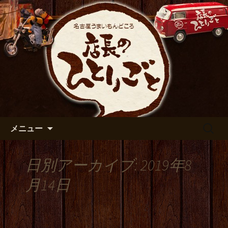
出張や観光に名古屋めしがおすすめで
す
名古屋市伏見の居酒屋【店長の
ひとりごと】のブログ
コンテンツへ移動
検
メニュー
索:
日別アーカイブ: 2019年8
月14日