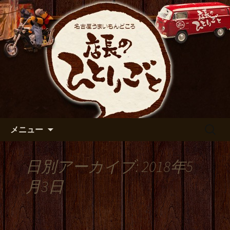
出張や観光に名古屋めしがおすすめで
す
名古屋市伏見の居酒屋【店長の
ひとりごと】のブログ
コンテンツへ移動
検
メニュー
索:
日別アーカイブ: 2018年5
月3日