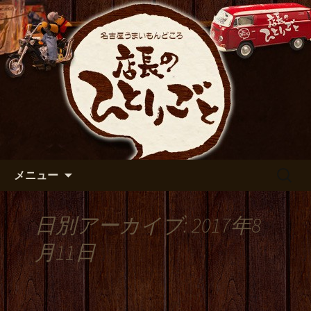
出張や観光に名古屋めしがおすすめで
す
名古屋市伏見の居酒屋【店長の
ひとりごと】のブログ
コンテンツへ移動
検
メニュー
索:
日別アーカイブ: 2017年8
月11日