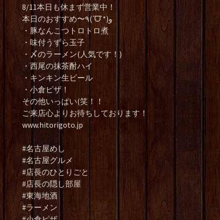
8/11本日も休まず営業中！
本日のおすすめ〜٩(ˊᗜˋ*)و
・豚なんこつトロトロ煮
・味付うずら玉子
・〆のラーメン(人気です！)
・西尾の抹茶酎ハイ
・キンキン生ビール
・小倉ピザ！
その他いっぱい(笑！！
ご来店心よりお待ちしております！
www.hitorigoto.jp
#名古屋めし
#名古屋グルメ
#店長のひとりごと
#店長の隠し部屋
#東海地酒
#ラーメン
#小倉ピザ