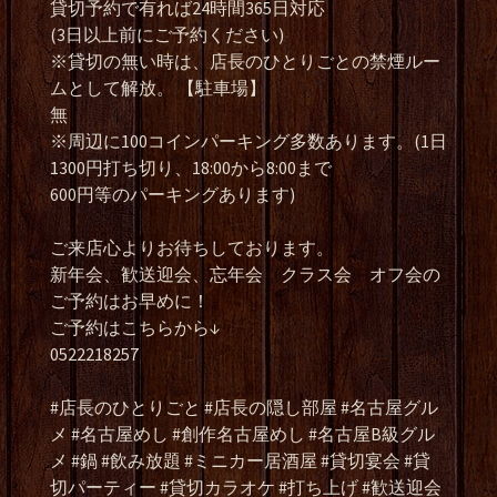
貸切予約で有れば24時間365日対応
(3日以上前にご予約ください)
※貸切の無い時は、店長のひとりごとの禁煙ルー
ムとして解放。 【駐車場】
無
※周辺に100コインパーキング多数あります。(1日
1300円打ち切り、18:00から8:00まで
600円等のパーキングあります)
ご来店心よりお待ちしております。
新年会、歓送迎会、忘年会 クラス会 オフ会の
ご予約はお早めに！
ご予約はこちらから↓
0522218257
#店長のひとりごと #店長の隠し部屋 #名古屋グル
メ #名古屋めし #創作名古屋めし #名古屋B級グル
メ #鍋 #飲み放題 #ミニカー居酒屋 #貸切宴会 #貸
切パーティー #貸切カラオケ #打ち上げ #歓送迎会