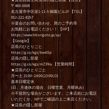
〒460-0008
名古屋市中区栄1-11-5 御園ビル1F 【TEL】
052-221-8257
※宴会のお問い合わせ、席のご予約等
お気軽にお電話ください！ 【HP】
https://www.hitorigoto.jp/sp/
【Google】
店長のひとりごと
https://g.co/kgs/bwdiSp
店長の隠し部屋
https://g.co/kgs/mZ39iu 【営業時間】
★店長のひとりごと
月〜土 15:00~24:00(23:00LO)
基本日曜定休
(日、月連休の場合、日曜営業、月曜休み)
※不規則な場合がございます。ご来店前にお電話
いただくか、HPでご確認の上ご来店ください。
★店長の隠し部屋