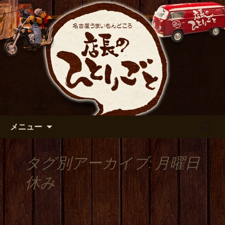
出張や観光に名古屋めしがおすすめで
す
名古屋市伏見の居酒屋【店長の
ひとりごと】のブログ
コンテンツへ移動
検
メニュー
索:
タグ別アーカイブ: 月曜日
休み