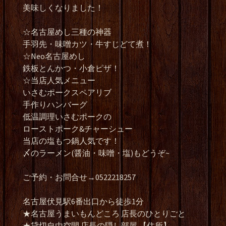
美味しくなりました！
☆名古屋めし三種の神器
手羽先・味噌カツ・牛すじどて煮！
☆Neo名古屋めし
鉄板とんかつ・小倉ピザ！
☆当店人気メニュー
いさむポークスペアリブ
手作りハンバーグ
低温調理いさむポークの
ローストポーク&チャーシュー
当店の塩もつ鍋人気です！
〆のラーメン(醤油・味噌・塩)もどうぞ~
ご予約・お問合せ→0522218257
名古屋伏見駅6番出口から徒歩1分
★名古屋うまいもんどころ 店長のひとりごと
★貸切自由空間 店長の隠し部屋 【住所】