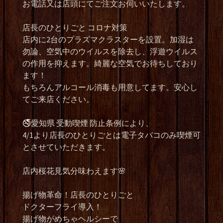
お電話又は店頭にてご注文お伺いいたします。
店長のひとりごと コロナ対策
店内に2台のプラズマクラスターを設置。加湿は
勿論、空気中のウイルスを除去し、浮遊ウイルス
の作用を抑えます。綺麗な空気でお待ちしており
ます！
もちろんアルコール消毒も用意してます。安心し
てご来店ください。
🚭愛知県 受動喫煙 防止条例により、
4/1より店長のひとりごとは電子タバコのみ喫煙可
とさせていただきます。
店内桜花見気分味わえます🌸
揚げ物革命！店長のひとりごと
ドクターフライ導入！
揚げ物がめちゃヘルシーで