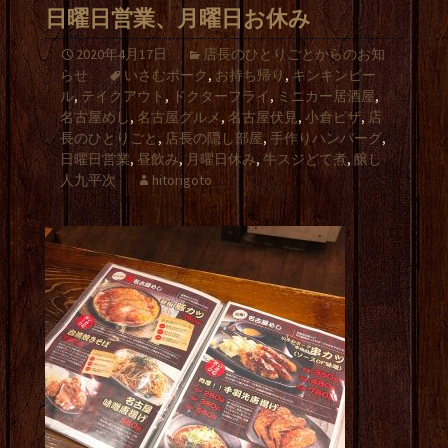
日曜日営業、月曜日お休み
2020年4月17日
店長のひとりごとからのお知
らせ
いさむポーク
,
お持ち帰り
,
キンキンビー
ル
,
テイクアウト
,
ドクターフライ
,
ミニカー居酒屋
,
名古屋めし
,
名古屋グルメ
,
名古屋伏見
,
小倉ピザ
,
店
長のひとりごと
,
店長の隠し部屋
,
手作りハンバーグ
,
日曜日営業
,
昼飲み
,
月曜日休み
,
牛スジどて煮
,
醸し
人九平次
hitorigoto