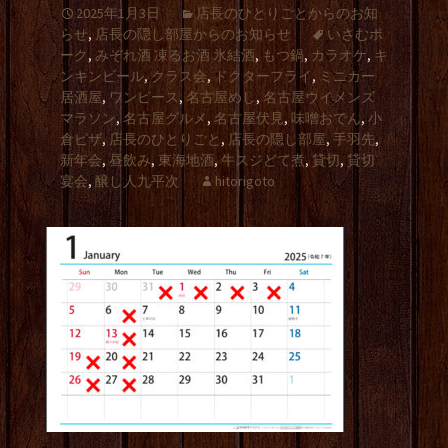
2025年1月3日
店長のひとりごとからのお知
らせ
,
店長の隠し部屋からのお知らせ
いさむポ
ーク
,
みぞれ酒 凍るお酒 氷結酒
,
もつ鍋
,
カラオケ
,
キ
ンキンビール
,
クラス会
,
ドクターフライ
,
ミニカー
居酒屋
,
ワンピース
,
名古屋めし
,
名古屋ウイメンズ
マラソン
,
名古屋グルメ
,
名古屋伏見
,
味噌おでん
,
小
倉ピザ
,
店長のひとりごと
,
店長の隠し部屋
,
手羽先
,
新年会
,
昼飲み
,
東海地酒
,
牛スジどて煮
,
貸切
,
貸切
宴会
,
醸し人九平次
hitorigoto