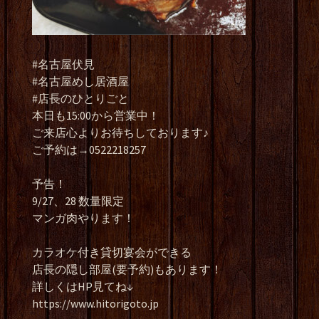
#名古屋伏見
#名古屋めし居酒屋
#店長のひとりごと
本日も15:00から営業中！
ご来店心よりお待ちしております♪
ご予約は→0522218257
予告！
9/27、28 数量限定
マンガ肉やります！
カラオケ付き貸切宴会ができる
店長の隠し部屋(要予約)もあります！
詳しくはHP見てね↓
https://www.hitorigoto.jp