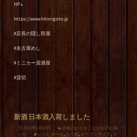
HP↓
https://www.hitorigoto.jp
#店長の隠し部屋
#名古屋めし
#ミニカー居酒屋
#貸切
新酒 日本酒入荷しました
2025年1月10日
店長のひとりごとからのお知
らせ
いさむポーク
,
もつ鍋
,
オープンマイク
,
カ