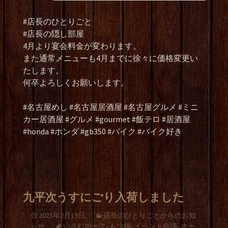
#店長のひとりごと
#店長の隠し部屋
4月より宴会料金が変わります。
また通常メニューも4月までに徐々に価格変更い
たします。
何卒よろしくお願いします。
#名古屋めし #名古屋居酒屋 #名古屋グルメ #ミニ
カー居酒屋 #グルメ #gourmet #飯テロ #居酒屋
#honda #ホンダ #gb350 #バイク #バイク好き
九平次うすにごり入荷しました
2025年2月19日
店長のひとりごとからのお知
らせ
いさむポーク
,
もつ鍋
,
イベント会場
,
オー