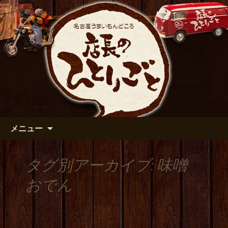
出張や観光に名古屋めしがおすすめで
す
名古屋市伏見の居酒屋【店長の
ひとりごと】のブログ
コンテンツへ移動
検
メニュー
索:
タグ別アーカイブ: 味噌
おでん