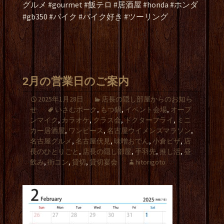
グルメ #gourmet #飯テロ #居酒屋 #honda #ホンダ
#gb350 #バイク #バイク好き #ツーリング
2月の営業日のご案内
2025年1月28日
店長の隠し部屋からのお知ら
せ
いさむポーク
,
もつ鍋
,
イベント会場
,
オープ
ンマイク
,
カラオケ
,
クラス会
,
ドクターフライ
,
ミニ
カー居酒屋
,
ワンピース
,
名古屋ウイメンズマラソン
,
名古屋グルメ
,
名古屋伏見
,
味噌おでん
,
小倉ピザ
,
店
長のひとりごと
,
店長の隠し部屋
,
手羽先
,
推し活
,
昼
飲み
,
街コン
,
貸切
,
貸切宴会
hitorigoto