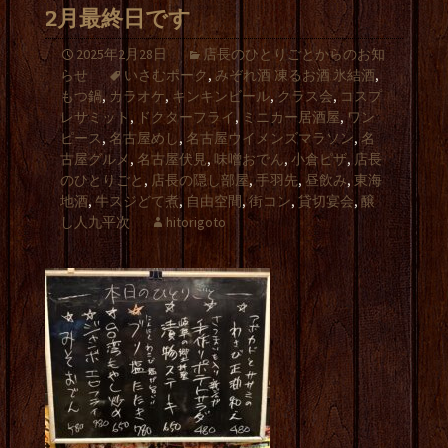
2月最終日です
2025年2月28日
店長のひとりごとからのお知
らせ
いさむポーク
,
みぞれ酒 凍るお酒 氷結酒
,
もつ鍋
,
カラオケ
,
キンキンビール
,
クラス会
,
コスプ
レサミット
,
ドクターフライ
,
ミニカー居酒屋
,
ワン
ピース
,
名古屋めし
,
名古屋ウイメンズマラソン
,
名
古屋グルメ
,
名古屋伏見
,
味噌おでん
,
小倉ピザ
,
店長
のひとりごと
,
店長の隠し部屋
,
手羽先
,
昼飲み
,
東海
地酒
,
牛スジどて煮
,
自由空間
,
街コン
,
貸切宴会
,
醸
し人九平次
hitorigoto