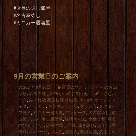
#店長の隠し部屋
#名古屋めし
#ミニカー居酒屋
9月の営業日のご案内
2024年8月27日
店長のひとりごとからのお知
らせ
,
店長の隠し部屋からのお知らせ
いさむポ
ーク
,
みぞれ酒 凍るお酒 氷結酒
,
もつ鍋
,
オープンマ
イク
,
カラオケ
,
キンキンビール
,
クラス会
,
ドクター
フライ
,
ミニカー居酒屋
,
ワンピース
,
名古屋めし
,
名
古屋グルメ
,
名古屋伏見
,
味噌おでん
,
小倉ピザ
,
店長
のひとりごと
,
店長の隠し部屋
,
弾き語り
,
忘年会
,
手
作りハンバーグ
,
手羽先
,
昼飲み
,
東海地酒
,
気まぐれ