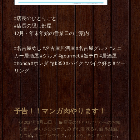
#店長のひとりごと
#店長の隠し部屋
12月・年末年始の営業日のご案内
#名古屋めし #名古屋居酒屋 #名古屋グルメ #ミニ
カー居酒屋 #グルメ #gourmet #飯テロ #居酒屋
#honda #ホンダ #gb350 #バイク #バイク好き #ツー
リング
予告！！マンガ肉やります！
2024年9月25日
店長のひとりごとからのお知
らせ
いさむポーク
,
みぞれ酒 凍るお酒 氷結酒
,
もつ鍋
,
オープンマイク
,
カラオケ
,
キンキンビール
,