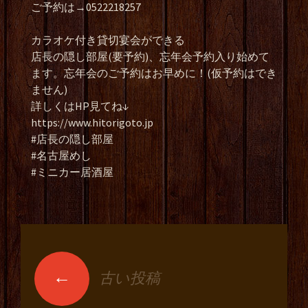
ご予約は→0522218257
カラオケ付き貸切宴会ができる
店長の隠し部屋(要予約)、忘年会予約入り始めて
ます。忘年会のご予約はお早めに！(仮予約はでき
ません)
詳しくはHP見てね↓
https://www.hitorigoto.jp
#店長の隠し部屋
#名古屋めし
#ミニカー居酒屋
←
古い投稿
投稿ナビゲーショ