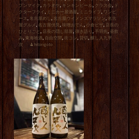
プンマイク
,
カラオケ
,
キンキンビール
,
クラス会
,
ド
クターフライ
,
ミニカー居酒屋
,
ミニライブ
,
ワンピ
ース
,
名古屋めし
,
名古屋ウイメンズマラソン
,
名古
屋グルメ
,
名古屋伏見
,
味噌おでん
,
小倉ピザ
,
店長の
ひとりごと
,
店長の隠し部屋
,
弾き語り
,
手羽先
,
昼飲
み
,
東海地酒
,
自由空間
,
街コン
,
貸切
,
醸し人九平
次
hitorigoto