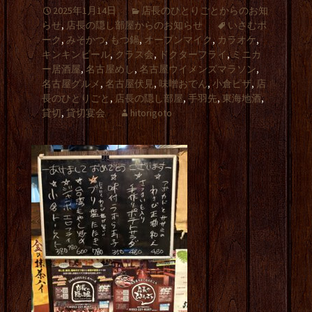
2025年1月14日
店長のひとりごとからのお知
らせ
,
店長の隠し部屋からのお知らせ
いさむポ
ーク
,
みそかつ
,
もつ鍋
,
オープンマイク
,
カラオケ
,
キンキンビール
,
クラス会
,
ドクターフライ
,
ミニカ
ー居酒屋
,
名古屋めし
,
名古屋ウイメンズマラソン
,
名古屋グルメ
,
名古屋伏見
,
味噌おでん
,
小倉ピザ
,
店
長のひとりごと
,
店長の隠し部屋
,
手羽先
,
東海地酒
,
貸切
,
貸切宴会
hitorigoto