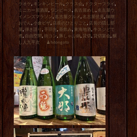
ラオケ
,
キンキンビール
,
クラス会
,
ドクターフライ
,
ミニカー居酒屋
,
ワンピース
,
名古屋めし
,
名古屋ウ
イメンズマラソン
,
名古屋グルメ
,
名古屋伏見
,
味噌
おでん
,
小倉ピザ
,
店長のひとりごと
,
店長の隠し部
屋
,
弾き語り
,
手羽先
,
昼飲み
,
東海地酒
,
牛スジどて
煮
,
自由空間
,
街コン
,
豚しゃぶ鍋
,
貸切
,
貸切宴会
,
醸
し人九平次
hitorigoto