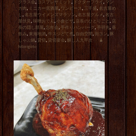
クラス会
,
コスプレサミット
,
ドクターフライ
,
マン
ガ肉
,
ミニカー居酒屋
,
ワンピース
,
三千盛
,
名古屋め
し
,
名古屋ウイメンズマラソン
,
名古屋グルメ
,
名古
屋伏見
,
味噌おでん
,
小倉ピザ
,
店長のひとりごと
,
店
長の隠し部屋
,
忘年会
,
手作りハンバーグ
,
手羽先
,
昼
飲み
,
東海地酒
,
牛スジどて煮
,
自由空間
,
街コン
,
豚
しゃぶ鍋
,
貸切
,
貸切宴会
,
醸し人九平次
hitorigoto