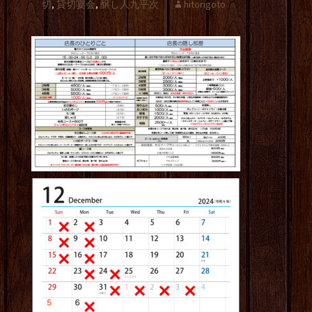
切
,
貸切宴会
,
醸し人九平次
hitorigoto