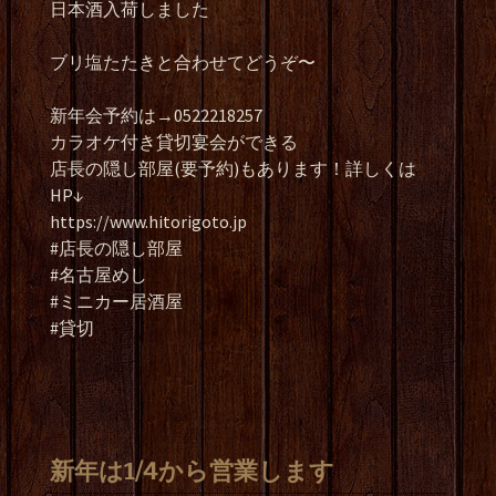
日本酒入荷しました
ブリ塩たたきと合わせてどうぞ〜
新年会予約は→0522218257
カラオケ付き貸切宴会ができる
店長の隠し部屋(要予約)もあります！詳しくは
HP↓
https://www.hitorigoto.jp
#店長の隠し部屋
#名古屋めし
#ミニカー居酒屋
#貸切
新年は1/4から営業します