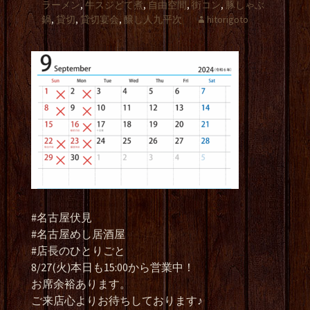
ラーメン
,
牛スジどて煮
,
自由空間
,
街コン
,
豚しゃぶ
鍋
,
貸切
,
貸切宴会
,
醸し人九平次
hitorigoto
#名古屋伏見
#名古屋めし居酒屋
#店長のひとりごと
8/27(火)本日も15:00から営業中！
お席余裕あります。
ご来店心よりお待ちしております♪