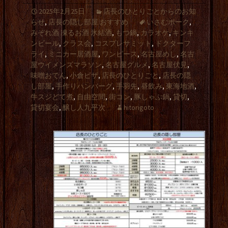
2025年2月25日
店長のひとりごとからのお知
らせ
,
店長の隠し部屋 おすすめ
いさむポーク
,
みぞれ酒 凍るお酒 氷結酒
,
もつ鍋
,
カラオケ
,
キンキ
ンビール
,
クラス会
,
コスプレサミット
,
ドクターフ
ライ
,
ミニカー居酒屋
,
ワンピース
,
名古屋めし
,
名古
屋ウイメンズマラソン
,
名古屋グルメ
,
名古屋伏見
,
味噌おでん
,
小倉ピザ
,
店長のひとりごと
,
店長の隠
し部屋
,
手作りハンバーグ
,
手羽先
,
昼飲み
,
東海地酒
,
牛スジどて煮
,
自由空間
,
街コン
,
豚しゃぶ鍋
,
貸切
,
貸切宴会
,
醸し人九平次
hitorigoto