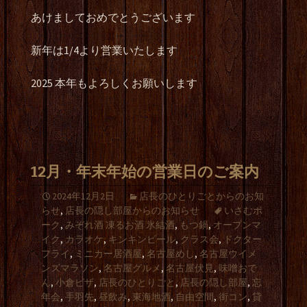
あけましておめでとうございます
新年は1/4より営業いたします
2025 本年もよろしくお願いします
12月・年末年始の営業日のご案内
2024年12月2日
店長のひとりごとからのお知
らせ
,
店長の隠し部屋からのお知らせ
いさむポ
ーク
,
みぞれ酒 凍るお酒 氷結酒
,
もつ鍋
,
オープンマ
イク
,
カラオケ
,
キンキンビール
,
クラス会
,
ドクター
フライ
,
ミニカー居酒屋
,
名古屋めし
,
名古屋ウイメ
ンズマラソン
,
名古屋グルメ
,
名古屋伏見
,
味噌おで
ん
,
小倉ピザ
,
店長のひとりごと
,
店長の隠し部屋
,
忘
年会
,
手羽先
,
昼飲み
,
東海地酒
,
自由空間
,
街コン
,
貸