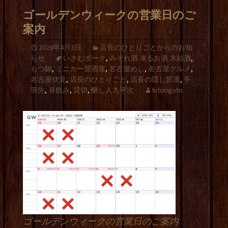
ゴールデンウィークの営業日のご
案内
2026年4月3日
店長のひとりごとからのお知
らせ
いさむポーク
,
みぞれ酒 凍るお酒 氷結酒
,
もつ鍋
,
ミニカー居酒屋
,
名古屋めし
,
名古屋グルメ
,
名古屋伏見
,
店長のひとりごと
,
店長の隠し部屋
,
手
羽先
,
昼飲み
,
貸切
,
醸し人九平次
hitorigoto
ゴールデンウィークの営業日のご案内