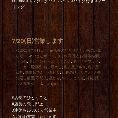
#honda #ホンダ #gb350 #バイク #バイク好き #ツー
リング
7/20(日)営業します
2025年7月19日
店長のひとりごとからのお知
らせ
いさむポーク
,
みぞれ酒 凍るお酒 氷結酒
,
もつ鍋
,
キンキンビール
,
クラス会
,
ドクターフライ
,
ミニカー居酒屋
,
名古屋めし
,
名古屋グルメ
,
名古屋
伏見
,
味噌おでん
,
小倉ピザ
,
店長のひとりごと
,
店長
の隠し部屋
,
手羽先
,
昼飲み
,
牛スジどて煮
,
貸切
,
醸
し人九平次
hitorigoto
#店長のひとりごと
#店長の隠し部屋
3連休も15:00より営業中
7/20(日)営業いたします。