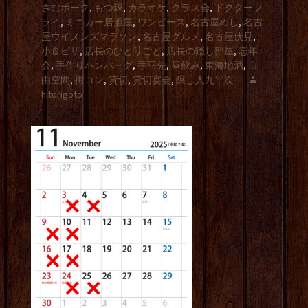
さむポーク
,
もつ鍋
,
カラオケ
,
クラス会
,
ドクターフ
ライ
,
ミニカー居酒屋
,
ワンピース
,
名古屋めし
,
名古
屋ウイメンズマラソン
,
名古屋グルメ
,
名古屋伏見
,
小倉ピザ
,
店長のひとりごと
,
店長の隠し部屋
,
忘年
会
,
手作りハンバーグ
,
手羽先
,
昼飲み
,
東海地酒
,
自
由空間
,
街コン
,
貸切
,
貸切宴会
,
醸し人九平次
hitorigoto