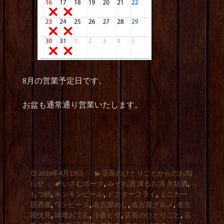
8月の営業予定日です。
お盆も通常通り営業いたします。
2026年4月29日
店長のひとりごとからのお知
らせ
いさむポーク
,
みぞれ酒 凍るお酒 氷結酒
,
もつ鍋
,
キンキンビール
,
ドクターフライ
,
ミニカー
居酒屋
,
ワンピース
,
名古屋めし
,
名古屋グルメ
,
名古
屋伏見
,
味噌おでん
,
小倉ピザ
,
店長のひとりごと
,
店