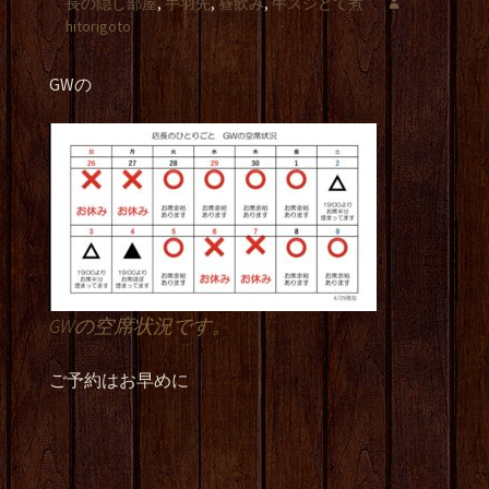
長の隠し部屋
,
手羽先
,
昼飲み
,
牛スジどて煮
hitorigoto
GWの
GWの空席状況です。
ご予約はお早めに