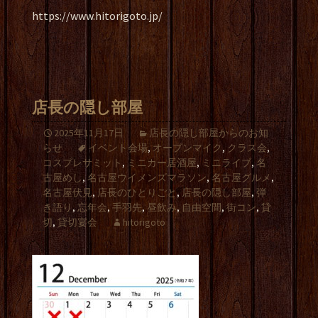
https://www.hitorigoto.jp/
店長の隠し部屋
2025年11月17日
店長の隠し部屋からのお知
らせ
イベント会場
,
オープンマイク
,
クラス会
,
コスプレサミット
,
ミニカー居酒屋
,
ミニライブ
,
名
古屋めし
,
名古屋ウイメンズマラソン
,
名古屋グルメ
,
名古屋伏見
,
店長のひとりごと
,
店長の隠し部屋
,
弾
き語り
,
忘年会
,
手羽先
,
昼飲み
,
自由空間
,
街コン
,
貸
切
,
貸切宴会
hitorigoto