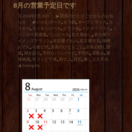
8月の営業予定日です
2026年7月28日
店長のひとりごとからのお知
らせ
いさむポーク
,
もつ鍋
,
オープンマイク
,
カ
ラオケ
,
キンキンビール
,
クラス会
,
ドクターフライ
,
ミニカー居酒屋
,
ワンピース
,
名古屋めし
,
名古屋ウ
イメンズマラソン
,
名古屋グルメ
,
名古屋伏見
,
味噌
おでん
,
小倉ピザ
,
店長のひとりごと
,
店長の隠し部
屋
,
弾き語り
,
手作りハンバーグ
,
手羽先
,
昼飲み
,
東
海地酒
,
牛スジどて煮
,
街コン
,
貸切
,
醸し人九平次
hitorigoto