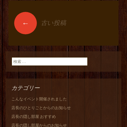
←
古い投稿
投稿ナビゲーショ
ン
検索:
カテゴリー
こんなイベント開催されました
店長のひとりごとからのお知らせ
店長の隠し部屋 おすすめ
店長の隠し部屋からのお知らせ