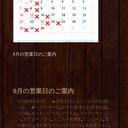
9月の営業日のご案内
8月の営業日のご案内
2025年8月7日
店長のひとりごとからのお知
らせ
いさむポーク
,
みぞれ酒 凍るお酒 氷結酒
,
もつ鍋
,
キンキンビール
,
クラス会
,
コスプレサミッ
ト
,
ドクターフライ
,
ミニカー居酒屋
,
ワンピース
,
名
古屋めし
,
名古屋ウイメンズマラソン
,
名古屋グルメ
,