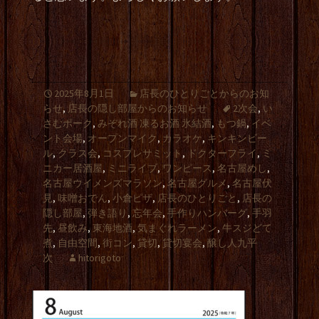
2025年8月1日
店長のひとりごとからのお知
らせ
,
店長の隠し部屋からのお知らせ
2次会
,
い
さむポーク
,
みぞれ酒 凍るお酒 氷結酒
,
もつ鍋
,
イベ
ント会場
,
オープンマイク
,
カラオケ
,
キンキンビー
ル
,
クラス会
,
コスプレサミット
,
ドクターフライ
,
ミ
ニカー居酒屋
,
ミニライブ
,
ワンピース
,
名古屋めし
,
名古屋ウイメンズマラソン
,
名古屋グルメ
,
名古屋伏
見
,
味噌おでん
,
小倉ピザ
,
店長のひとりごと
,
店長の
隠し部屋
,
弾き語り
,
忘年会
,
手作りハンバーグ
,
手羽
先
,
昼飲み
,
東海地酒
,
気まぐれラーメン
,
牛スジどて
煮
,
自由空間
,
街コン
,
貸切
,
貸切宴会
,
醸し人九平
次
hitorigoto