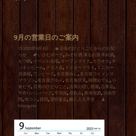
9月の営業日のご案内
2025年9月4日
店長のひとりごとからのお知
らせ
いさむポーク
,
みぞれ酒 凍るお酒 氷結酒
,
もつ鍋
,
イベント会場
,
オープンマイク
,
カラオケ
,
キ
ンキンビール
,
クラス会
,
ドクターフライ
,
ミニカー
居酒屋
,
ワンピース
,
名古屋めし
,
名古屋ウイメンズ
マラソン
,
名古屋グルメ
,
名古屋伏見
,
味噌おでん
,
小
倉ピザ
,
店長のひとりごと
,
店長の隠し部屋
,
忘年会
,
手作りハンバーグ
,
手羽先
,
昼飲み
,
東海地酒
,
自由空
間
,
街コン
,
貸切
,
貸切宴会
,
醸し人九平次
hitorigoto