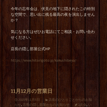
今年の忘年会は、伏見の地下に隠されたこの特別
な空間で、思い出に残る最高の夜を演出しません
か？
気になる方はぜひお電話にてご相談・お問い合わ
せください。
店長の隠し部屋公式HP
https://www.hitorigoto.jp/kakushibeya/
11月12月の営業日
2025年11月5日
店長のひとりごとからのお知
らせ
,
店長の隠し部屋からのお知らせ
2次会
,
い