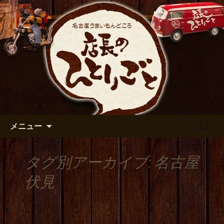
出張や観光に名古屋めしがおすすめで
す
名古屋市伏見の居酒屋【店長の
ひとりごと】のブログ
コンテンツへ移動
検
メニュー
索:
タグ別アーカイブ: 名古屋
伏見