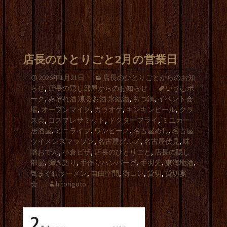
店長のひとりごと2月の営業日
2026年1月21日
店長のひとりごとからのお知
らせ
,
店長の隠し部屋からのお知らせ
いさむポ
ーク
,
みぞれ酒 凍るお酒 氷結酒
,
もつ鍋
,
イベント会
場
,
オープンマイク
,
カラオケ
,
キンキンビール
,
クラ
ス会
,
コスプレサミット
,
ドクターフライ
,
ミニカー
居酒屋
,
ミニライブ
,
ワンピース
,
名古屋めし
,
名古屋
ウイメンズマラソン
,
名古屋グルメ
,
名古屋伏見
,
味
噌おでん
,
小倉ピザ
,
店長のひとりごと
,
店長の隠し
部屋
,
弾き語り
,
手作りハンバーグ
,
手羽先
,
東海地酒
,
気まぐれラーメン
,
自由空間
,
街コン
,
貸切
,
貸切宴
会
hitorigoto