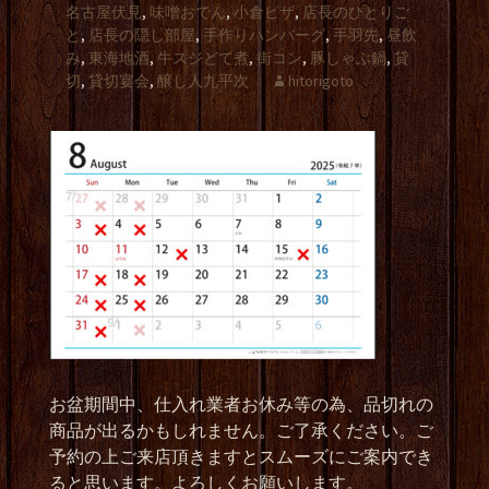
名古屋伏見
,
味噌おでん
,
小倉ピザ
,
店長のひとりご
と
,
店長の隠し部屋
,
手作りハンバーグ
,
手羽先
,
昼飲
み
,
東海地酒
,
牛スジどて煮
,
街コン
,
豚しゃぶ鍋
,
貸
切
,
貸切宴会
,
醸し人九平次
hitorigoto
お盆期間中、仕入れ業者お休み等の為、品切れの
商品が出るかもしれません。ご了承ください。ご
予約の上ご来店頂きますとスムーズにご案内でき
ると思います。よろしくお願いします。