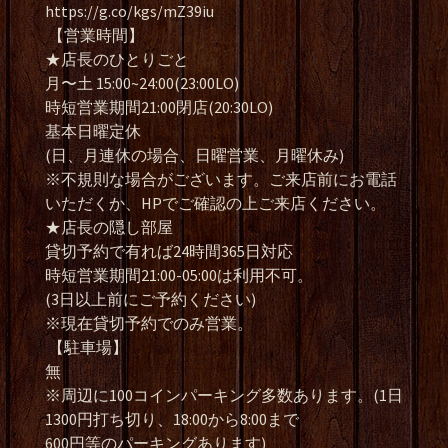
https://g.co/kgs/mZ39iu
【営業時間】
★店長のひとりごと
月〜土 15:00~24:00(23:00LO)
時短営業期間21:00閉店(20:30LO)
基本日曜定休
(日、月連休の場合、日曜営業、月曜休み)
※不規則な場合がございます。ご来店前にお電話
いただくか、HPでご確認の上ご来店ください。
★店長の隠し部屋
貸切予約で有れば24時間365日対応
時短営業期間21:00-05:00は利用不可。
(3日以上前にご予約ください)
※現在貸切予約でのみ営業。
【駐車場】
無
※周辺に100コインパーキング多数あります。(1日
1300円打ち切り、18:00から8:00まで
600円等のパーキングあります)