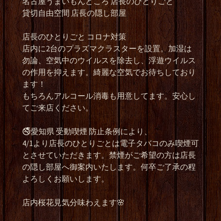
名古屋うまいもんどころ 店長のひとりごと
貸切自由空間 店長の隠し部屋
店長のひとりごと コロナ対策
店内に2台のプラズマクラスターを設置。加湿は
勿論、空気中のウイルスを除去し、浮遊ウイルス
の作用を抑えます。綺麗な空気でお待ちしており
ます！
もちろんアルコール消毒も用意してます。安心し
てご来店ください。
🚭愛知県 受動喫煙 防止条例により、
4/1より店長のひとりごとは電子タバコのみ喫煙可
とさせていただきます。禁煙がご希望の方は店長
の隠し部屋へ御案内いたします。何卒ご了承の程
よろしくお願いします。
店内桜花見気分味わえます🌸