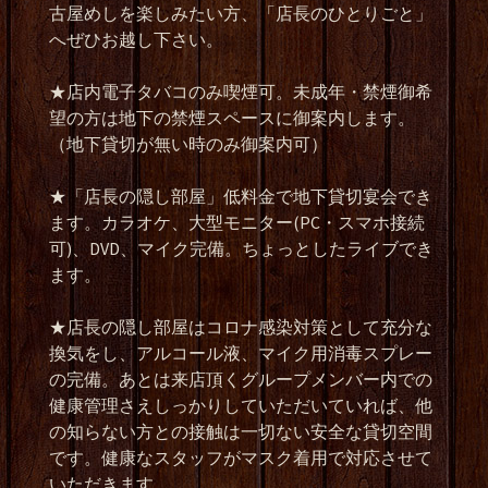
古屋めしを楽しみたい方、「店長のひとりごと」
へぜひお越し下さい。
★店内電子タバコのみ喫煙可。未成年・禁煙御希
望の方は地下の禁煙スペースに御案内します。
（地下貸切が無い時のみ御案内可）
★「店長の隠し部屋」低料金で地下貸切宴会でき
ます。カラオケ、大型モニター(PC・スマホ接続
可)、DVD、マイク完備。ちょっとしたライブでき
ます。
★店長の隠し部屋はコロナ感染対策として充分な
換気をし、アルコール液、マイク用消毒スプレー
の完備。あとは来店頂くグループメンバー内での
健康管理さえしっかりしていただいていれば、他
の知らない方との接触は一切ない安全な貸切空間
です。健康なスタッフがマスク着用で対応させて
いただきます。