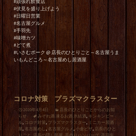
#頑張れ飲食店
#伏見を盛り上げよう
#日曜日営業
#名古屋グルメ
#手羽先
#味噌カツ
#どて煮
#いさむポーク @ 店長のひとりごと～名古屋うま
いもんどころ～名古屋めし居酒屋
コロナ対策 プラズマクラスター
2020年4月4日
店長のひとりごとからのお知
らせ
みぞれ酒 凍るお酒 氷結酒
,
キンキンビー
ル
,
コロナ対策
,
プラズマクラスター
,
ミニカー居酒
屋
,
名古屋めし
,
名古屋グルメ
,
小倉ピザ
,
店長のひと
りごと
,
店長の隠し部屋
,
手作りハンバーグ
,
手羽先
,