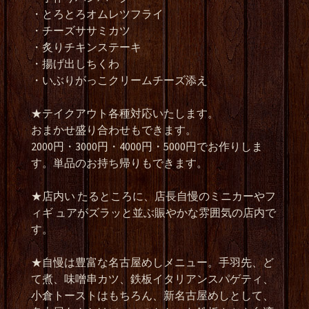
・とろとろオムレツフライ
・チーズササミカツ
・炙りチキンステーキ
・揚げ出しちくわ
・いぶりがっこクリームチーズ添え
★テイクアウト各種対応いたします。
おまかせ盛り合わせもできます。
2000円・3000円・4000円・5000円でお作りしま
す。単品のお持ち帰りもできます。
★店内い たるところに、店長自慢のミニカーやフ
ィギ ュアがズラッと並ぶ賑やかな雰囲気の店内で
す。
★自慢は豊富な名古屋めしメニュー。手羽先、ど
て煮、味噌串カツ、鉄板イタリアンスパゲティ、
小倉トーストはもちろん、新名古屋めしとして、