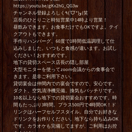
https://youtu.be/gKx2hG_QG3w
チャンネル登録よろしく٩(ˊᗜˋ*)و(笑
店長のひとりごと時短営業中14時より営業！
昼飲みできます。お食事だけでもOKですよ。テイ
クアウトもできます。
手作りハンバーグ、60度で1時間低温調理して仕
込みしました。いつもと食感が違います。お試し
ください！おすすめです。
地下の貸切スペース店長の隠し部屋
大型モニターを使ってzoom会議からの食事会で
きます。是非ご利用下さい。
貸切宴会は仲間内での宴会ですので、安心です。
ダクト、空気清浄機完備。換気もバッチリです。
10名以上なら地下での貸切宴会おすすめです。時
間もたっぷり3時間。プラス500円で4時間OK！ド
リンクはハーフセルフスタイル。自分でお好きな
ドリンクをお作りください。地下なら持ち込みOK
です。カラオケも完備してますが、ご利用はお控