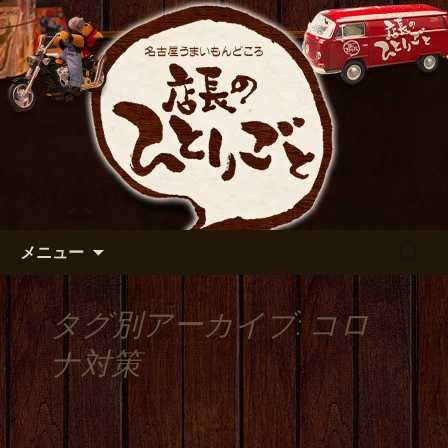
出張や観光に名古屋めしがおすすめで
す
名古屋市伏見の居酒屋【店長の
ひとりごと】のブログ
コンテンツへ移動
検
メニュー
索:
タグ別アーカイブ: コロ
ナ対策