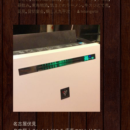
昼飲み
,
東海地酒
,
気まぐれラーメン
,
牛スジどて煮
,
花見
,
貸切宴会
,
醸し人九平次
hitorigoto
名古屋伏見