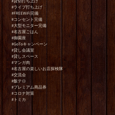
#貸切打ち上げ
#ライブ打ち上げ
#FREEWiFi完備
#コンセント完備
#大型モニター完備
#名古屋ごはん
#御園座
#GoToキャンペーン
#貸し会議室
#貸しスペース
#マンガ肉
#名古屋の楽しいお店探検隊
#交流会
#飯テロ
#プレミアム商品券
#コロナ対策
#トミカ