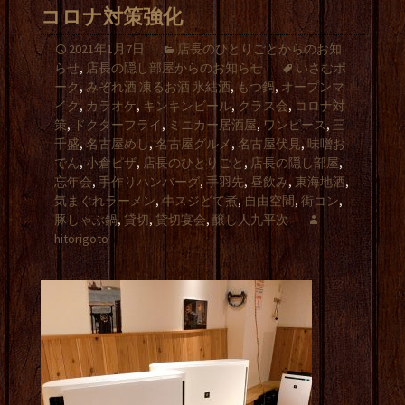
コロナ対策強化
2021年1月7日
店長のひとりごとからのお知
らせ
,
店長の隠し部屋からのお知らせ
いさむポ
ーク
,
みぞれ酒 凍るお酒 氷結酒
,
もつ鍋
,
オープンマ
イク
,
カラオケ
,
キンキンビール
,
クラス会
,
コロナ対
策
,
ドクターフライ
,
ミニカー居酒屋
,
ワンピース
,
三
千盛
,
名古屋めし
,
名古屋グルメ
,
名古屋伏見
,
味噌お
でん
,
小倉ピザ
,
店長のひとりごと
,
店長の隠し部屋
,
忘年会
,
手作りハンバーグ
,
手羽先
,
昼飲み
,
東海地酒
,
気まぐれラーメン
,
牛スジどて煮
,
自由空間
,
街コン
,
豚しゃぶ鍋
,
貸切
,
貸切宴会
,
醸し人九平次
hitorigoto