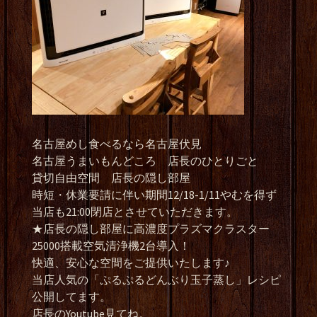
名古屋めし食べるなら名古屋伏見
名古屋うまいもんどころ 店長のひとりごと
貸切自由空間 店長の隠し部屋
時短・休業要請に伴い期間12/18-1/11やむを得ず
当店も21:00閉店とさせていただきます。
★店長の隠し部屋に高濃度プラズマクラスター
25000搭載空気清浄機2台導入！
快適、安心な空間をご提供いたします♪
当店人気の「ぷるぷるどんぶり玉子蒸し」レシピ
公開してます。
店長のYoutube見てね。