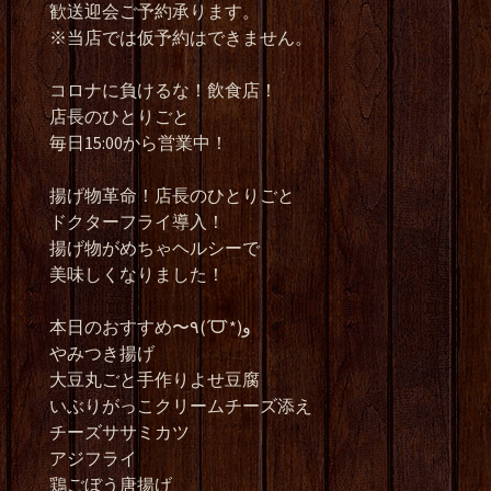
歓送迎会ご予約承ります。
※当店では仮予約はできません。
コロナに負けるな！飲食店！
店長のひとりごと
毎日15:00から営業中！
揚げ物革命！店長のひとりごと
ドクターフライ導入！
揚げ物がめちゃヘルシーで
美味しくなりました！
本日のおすすめ〜٩(ˊᗜˋ*)و
やみつき揚げ
大豆丸ごと手作りよせ豆腐
いぶりがっこクリームチーズ添え
チーズササミカツ
アジフライ
鶏ごぼう唐揚げ