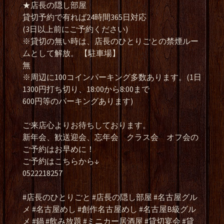
★店長の隠し部屋
貸切予約で有れば24時間365日対応
(3日以上前にご予約ください)
※貸切の無い時は、店長のひとりごとの禁煙ルー
ムとして解放。 【駐車場】
無
※周辺に100コインパーキング多数あります。(1日
1300円打ち切り、18:00から8:00まで
600円等のパーキングあります)
ご来店心よりお待ちしております。
新年会、歓送迎会、忘年会 クラス会 オフ会の
ご予約はお早めに！
ご予約はこちらから↓
0522218257
#店長のひとりごと #店長の隠し部屋 #名古屋グル
メ #名古屋めし #創作名古屋めし #名古屋B級グル
メ #鍋 #飲み放題 #ミニカー居酒屋 #貸切宴会 #貸