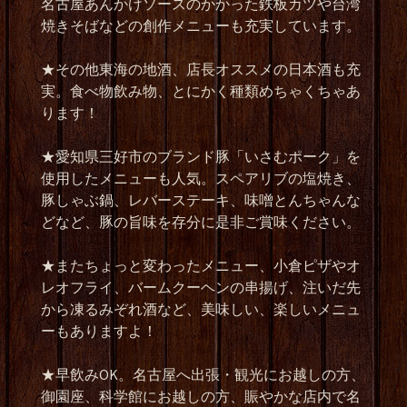
名古屋あんかけソースのかかった鉄板カツや台湾
焼きそばなどの創作メニューも充実しています。
★その他東海の地酒、店長オススメの日本酒も充
実。食べ物飲み物、とにかく種類めちゃくちゃあ
ります！
★愛知県三好市のブランド豚「いさむポーク」を
使用したメニューも人気。スペアリブの塩焼き、
豚しゃぶ鍋、レバーステーキ、味噌とんちゃんな
どなど、豚の旨味を存分に是非ご賞味ください。
★またちょっと変わったメニュー、小倉ピザやオ
レオフライ、バームクーヘンの串揚げ、注いだ先
から凍るみぞれ酒など、美味しい、楽しいメニュ
ーもありますよ！
★早飲みOK。名古屋へ出張・観光にお越しの方、
御園座、科学館にお越しの方、賑やかな店内で名