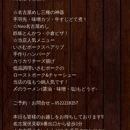
☆名古屋めし三種の神器
手羽先・味噌カツ・牛すじどて煮！
☆Neo名古屋めし
鉄板とんかつ・小倉ピザ！
☆当店人気メニュー
いさむポークスペアリブ
手作りハンバーグ
カリカリチーズ揚げ
低温調理いさむポークの
ローストポーク&チャーシュー
当店の塩もつ鍋人気です！
〆のラーメン(醤油・味噌・塩)もどうぞ~
ご予約・お問合せ→0522218257
本日も皆様のお越しをお待ちしております‼️
名古屋伏見駅6番出口から徒歩1分