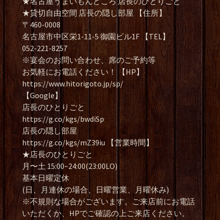
★名古屋うまいもんどころ 店長のひとりごと
★貸切自由空間 店長の隠し部屋 【住所】
〒460-0008
名古屋市中区栄1-11-5 御園ビル1F 【TEL】
052-221-8257
※宴会のお問い合わせ、席のご予約等
お気軽にお電話ください！ 【HP】
https://www.hitorigoto.jp/sp/
【Google】
店長のひとりごと
https://g.co/kgs/bwdiSp
店長の隠し部屋
https://g.co/kgs/mZ39iu 【営業時間】
★店長のひとりごと
月〜土 15:00~24:00(23:00LO)
基本日曜定休
(日、月連休の場合、日曜営業、月曜休み)
※不規則な場合がございます。ご来店前にお電話
いただくか、HPでご確認の上ご来店ください。