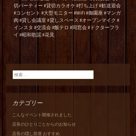
切パーティー #貸切カラオケ #打ち上げ #歓送迎会
#コンセント #大型モニター #WiFi #御園座 #マンガ
肉 #貸し会議室 #貸しスペース #オープンマイク #
インスタ #交流会 #飯テロ #同窓会 #ドクターフラ
イ #昭和歌謡 #花見
検索:
カテゴリー
こんなイベント開催されました
店長のひとりごとからのお知らせ
店長の隠し部屋 おすすめ