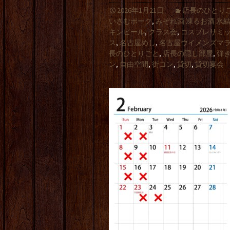
2026年1月21日
店長のひとり
いさむポーク
,
みぞれ酒 凍るお酒 氷
キンビール
,
クラス会
,
コスプレサミ
ス
,
名古屋めし
,
名古屋ウイメンズマ
長のひとりごと
,
店長の隠し部屋
,
弾
ン
,
自由空間
,
街コン
,
貸切
,
貸切宴会