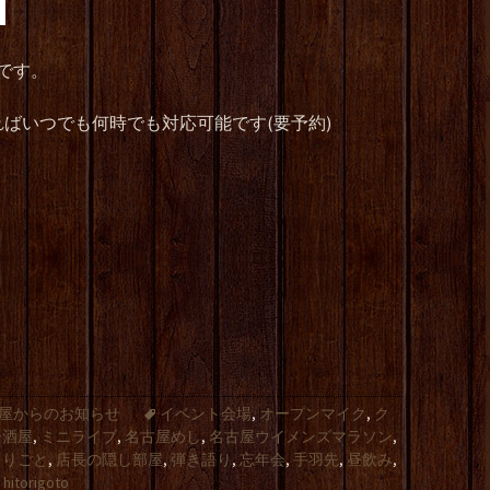
です。
ばいつでも何時でも対応可能です(要予約)
屋からのお知らせ
イベント会場
,
オープンマイク
,
ク
居酒屋
,
ミニライブ
,
名古屋めし
,
名古屋ウイメンズマラソン
,
とりごと
,
店長の隠し部屋
,
弾き語り
,
忘年会
,
手羽先
,
昼飲み
,
hitorigoto