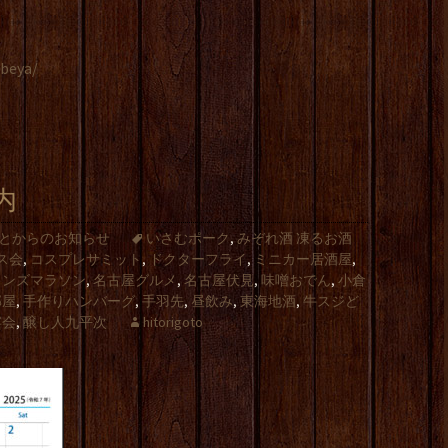
ibeya/
内
とからのお知らせ
いさむポーク
,
みぞれ酒 凍るお酒
ス会
,
コスプレサミット
,
ドクターフライ
,
ミニカー居酒屋
,
メンズマラソン
,
名古屋グルメ
,
名古屋伏見
,
味噌おでん
,
小倉
部屋
,
手作りハンバーグ
,
手羽先
,
昼飲み
,
東海地酒
,
牛スジど
宴会
,
醸し人九平次
hitorigoto