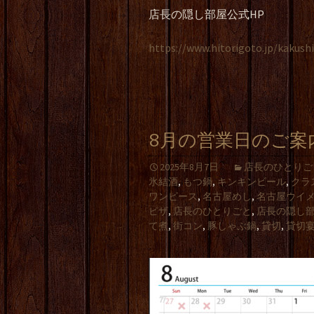
店長の隠し部屋公式HP
https://www.hitorigoto.jp/kakush
8月の営業日のご案
2025年8月7日
店長のひとりご
氷結酒
,
もつ鍋
,
キンキンビール
,
クラ
ワンピース
,
名古屋めし
,
名古屋ウイ
ピザ
,
店長のひとりごと
,
店長の隠し
て煮
,
街コン
,
豚しゃぶ鍋
,
貸切
,
貸切