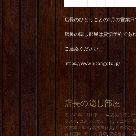
店長のひとりごとの2月の営業日
店長の隠し部屋は貸切予約であれ
ご連絡ください。
https://www.hitorigoto.jp/
店長の隠し部屋
2025年11月17日
店長の隠し部
ラス会
,
コスプレサミット
,
ミニカー
名古屋グルメ
,
名古屋伏見
,
店長のひ
自由空間
,
街コン
,
貸切
,
貸切宴会