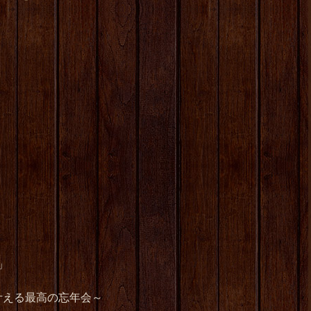
」
叶える最高の忘年会～