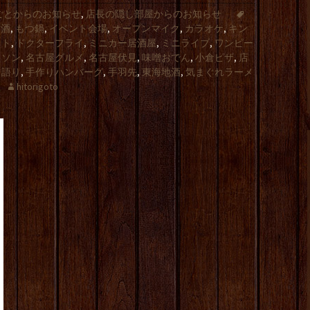
ごとからのお知らせ
,
店長の隠し部屋からのお知らせ
結酒
,
もつ鍋
,
イベント会場
,
オープンマイク
,
カラオケ
,
キン
ット
,
ドクターフライ
,
ミニカー居酒屋
,
ミニライブ
,
ワンピー
ラソン
,
名古屋グルメ
,
名古屋伏見
,
味噌おでん
,
小倉ピザ
,
店
き語り
,
手作りハンバーグ
,
手羽先
,
東海地酒
,
気まぐれラーメ
hitorigoto