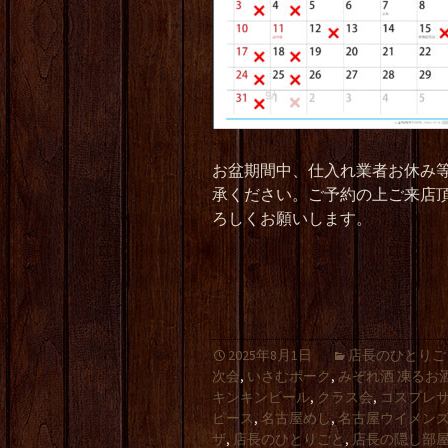
お盆期間中、仕入れ業者お休み
承ください。ご予約の上ご来店
ろしくお願いします。
2025年8月1日
店長のひとりご
次会
,
いさむポーク
,
みぞれ酒 凍るお
キンキンビール
,
クラス会
,
コスプレ
ピース
,
名古屋めし
,
名古屋ウイメン
ザ
,
店長のひとりごと
,
店長の隠し部