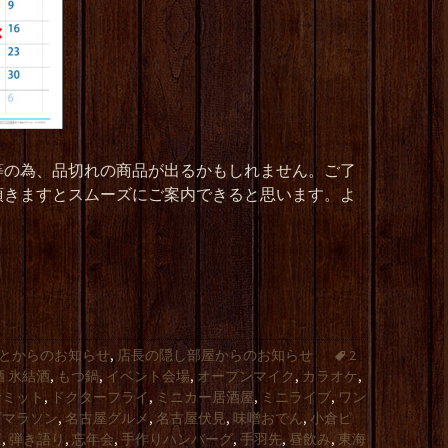
等の為、品切れの商品が出るかもしれません。ご了
頂きますとスムーズにご案内できると思います。よ
とからのお知らせ
,
店長の隠し部屋からのお知らせ
2
酒 氷結酒
,
もつ鍋
,
イベント会場
,
オープンマイク
,
カラオケ
,
サミット
,
ドクターフライ
,
ミニカー居酒屋
,
ミニライブ
,
ワン
ズマラソン
,
名古屋グルメ
,
名古屋伏見
,
味噌おでん
,
小倉ピ
屋
,
弾き語り
,
忘年会
,
手作りハンバーグ
,
手羽先
,
昼飲み
,
東海