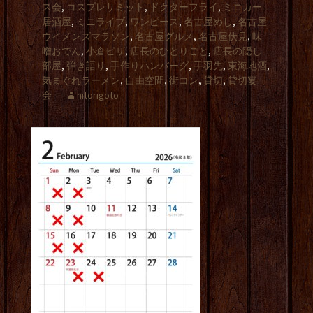
ス会
,
コスプレサミット
,
ドクターフライ
,
ミニカー
居酒屋
,
ミニライブ
,
ワンピース
,
名古屋めし
,
名古屋
ウイメンズマラソン
,
名古屋グルメ
,
名古屋伏見
,
味
噌おでん
,
小倉ピザ
,
店長のひとりごと
,
店長の隠し
部屋
,
弾き語り
,
手作りハンバーグ
,
手羽先
,
東海地酒
,
気まぐれラーメン
,
自由空間
,
街コン
,
貸切
,
貸切宴
会
hitorigoto