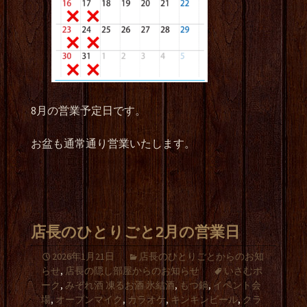
8月の営業予定日です。
お盆も通常通り営業いたします。
店長のひとりごと2月の営業日
2026年1月21日
店長のひとりごとからのお知
らせ
,
店長の隠し部屋からのお知らせ
いさむポ
ーク
,
みぞれ酒 凍るお酒 氷結酒
,
もつ鍋
,
イベント会
場
,
オープンマイク
,
カラオケ
,
キンキンビール
,
クラ