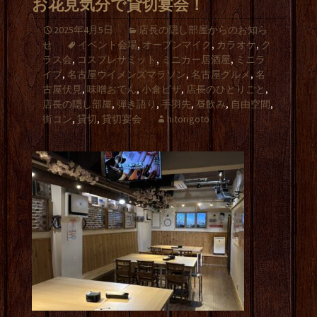
お花見気分で貸切宴会！
2025年4月5日
店長の隠し部屋からのお知ら
せ
イベント会場
,
オープンマイク
,
カラオケ
,
ク
ラス会
,
コスプレサミット
,
ミニカー居酒屋
,
ミニラ
イブ
,
名古屋ウイメンズマラソン
,
名古屋グルメ
,
名
古屋伏見
,
味噌おでん
,
小倉ピザ
,
店長のひとりごと
,
店長の隠し部屋
,
弾き語り
,
手羽先
,
昼飲み
,
自由空間
,
街コン
,
貸切
,
貸切宴会
hitorigoto