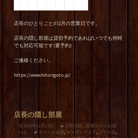
店長のひとりごとの2月の営業日です。
店長の隠し部屋は貸切予約であればいつでも何時
でも対応可能です(要予約)
ご連絡ください。
https://www.hitorigoto.jp/
店長の隠し部屋
2025年11月17日
店長の隠し部屋からのお知
らせ
イベント会場
,
オープンマイク
,
クラス会
,