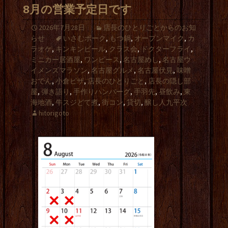
8月の営業予定日です
2026年7月28日
店長のひとりごとからのお知
らせ
いさむポーク
,
もつ鍋
,
オープンマイク
,
カ
ラオケ
,
キンキンビール
,
クラス会
,
ドクターフライ
,
ミニカー居酒屋
,
ワンピース
,
名古屋めし
,
名古屋ウ
イメンズマラソン
,
名古屋グルメ
,
名古屋伏見
,
味噌
おでん
,
小倉ピザ
,
店長のひとりごと
,
店長の隠し部
屋
,
弾き語り
,
手作りハンバーグ
,
手羽先
,
昼飲み
,
東
海地酒
,
牛スジどて煮
,
街コン
,
貸切
,
醸し人九平次
hitorigoto