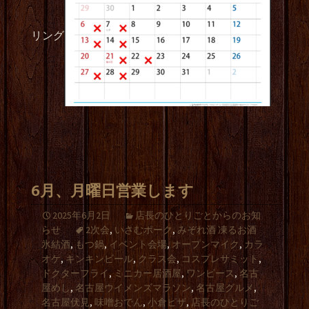
リング
6月、月曜日営業します
2025年6月2日
店長のひとりごとからのお知
らせ
2次会
,
いさむポーク
,
みぞれ酒 凍るお酒
氷結酒
,
もつ鍋
,
イベント会場
,
オープンマイク
,
カラ
オケ
,
キンキンビール
,
クラス会
,
コスプレサミット
,
ドクターフライ
,
ミニカー居酒屋
,
ワンピース
,
名古
屋めし
,
名古屋ウイメンズマラソン
,
名古屋グルメ
,
名古屋伏見
,
味噌おでん
,
小倉ピザ
,
店長のひとりご