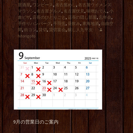
居酒屋
,
ワンピース
,
名古屋めし
,
名古屋ウイメンズ
マラソン
,
名古屋グルメ
,
名古屋伏見
,
味噌おでん
,
小
倉ピザ
,
店長のひとりごと
,
店長の隠し部屋
,
忘年会
,
手作りハンバーグ
,
手羽先
,
昼飲み
,
東海地酒
,
自由空
間
,
街コン
,
貸切
,
貸切宴会
,
醸し人九平次
hitorigoto
9月の営業日のご案内