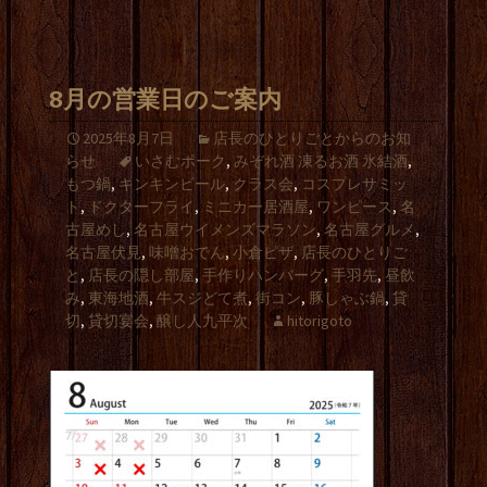
8月の営業日のご案内
2025年8月7日
店長のひとりごとからのお知
らせ
いさむポーク
,
みぞれ酒 凍るお酒 氷結酒
,
もつ鍋
,
キンキンビール
,
クラス会
,
コスプレサミッ
ト
,
ドクターフライ
,
ミニカー居酒屋
,
ワンピース
,
名
古屋めし
,
名古屋ウイメンズマラソン
,
名古屋グルメ
,
名古屋伏見
,
味噌おでん
,
小倉ピザ
,
店長のひとりご
と
,
店長の隠し部屋
,
手作りハンバーグ
,
手羽先
,
昼飲
み
,
東海地酒
,
牛スジどて煮
,
街コン
,
豚しゃぶ鍋
,
貸
切
,
貸切宴会
,
醸し人九平次
hitorigoto