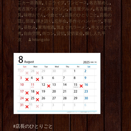
ニカー居酒屋
,
ミニライブ
,
ワンピース
,
名古屋めし
,
名古屋ウイメンズマラソン
,
名古屋グルメ
,
名古屋伏
見
,
味噌おでん
,
小倉ピザ
,
店長のひとりごと
,
店長の
隠し部屋
,
弾き語り
,
忘年会
,
手作りハンバーグ
,
手羽
先
,
昼飲み
,
東海地酒
,
気まぐれラーメン
,
牛スジどて
煮
,
自由空間
,
街コン
,
貸切
,
貸切宴会
,
醸し人九平
次
hitorigoto
#店長のひとりごと