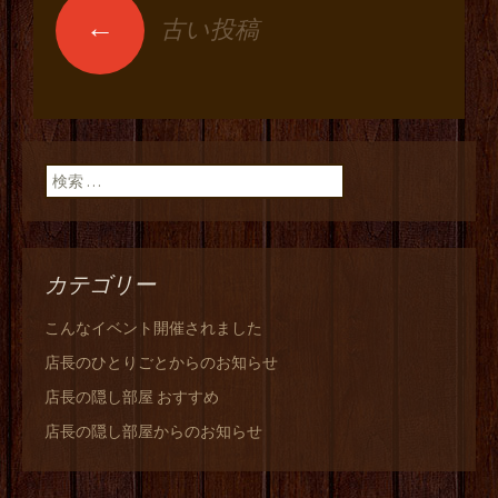
←
古い投稿
投稿ナビゲーショ
ン
検索:
カテゴリー
こんなイベント開催されました
店長のひとりごとからのお知らせ
店長の隠し部屋 おすすめ
店長の隠し部屋からのお知らせ