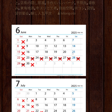
と
,
店長の隠し部屋
,
手作りハンバーグ
,
手羽先
,
昼飲
み
,
東海地酒
,
牛スジどて煮
,
自由空間
,
街コン
,
貸切
,
貸切宴会
,
醸し人九平次
hitorigoto