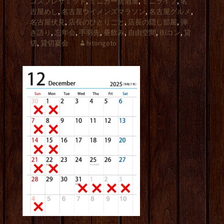
コスプレサミット
,
ミニカー居酒屋
,
ミニライブ
,
名
古屋めし
,
名古屋ウイメンズマラソン
,
名古屋グルメ
,
名古屋伏見
,
店長のひとりごと
,
店長の隠し部屋
,
弾
き語り
,
忘年会
,
手羽先
,
昼飲み
,
自由空間
,
街コン
,
貸
切
,
貸切宴会
hitorigoto