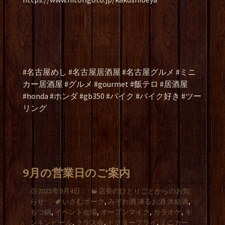
#名古屋めし #名古屋居酒屋 #名古屋グルメ #ミニ
カー居酒屋 #グルメ #gourmet #飯テロ #居酒屋
#honda #ホンダ #gb350 #バイク #バイク好き #ツー
リング
9月の営業日のご案内
2025年9月4日
店長のひとりごとからのお知
らせ
いさむポーク
,
みぞれ酒 凍るお酒 氷結酒
,
もつ鍋
,
イベント会場
,
オープンマイク
,
カラオケ
,
キ
ンキンビール
,
クラス会
,
ドクターフライ
,
ミニカー