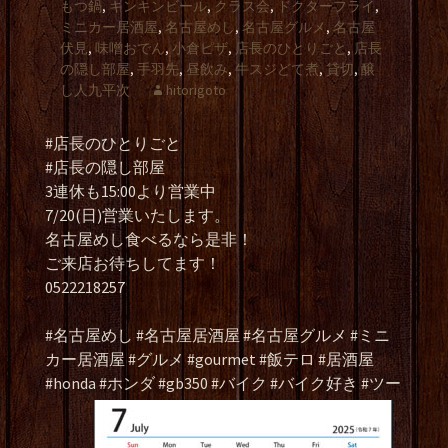
もつ鍋
,
キンキンビール
,
クラス会
,
ドクターフライ
,
ミニカー居酒屋
,
名古屋めし
,
名古屋グルメ
,
名古屋
伏見
,
味噌おでん
,
小倉ピザ
,
店長のひとりごと
,
店長
の隠し部屋
,
手羽先
,
昼飲み
,
牛スジどて煮
,
貸切
,
醸
し人九平次
hitorigoto
#店長のひとりごと
#店長の隠し部屋
3連休も15:00より営業中
7/20(日)営業いたします。
名古屋めし食べるなら是非！
ご来店お待ちしてます！
0522218257
#名古屋めし #名古屋居酒屋 #名古屋グルメ #ミニ
カー居酒屋 #グルメ #gourmet #飯テロ #居酒屋
#honda #ホンダ #gb350 #バイク #バイク好き #ツー