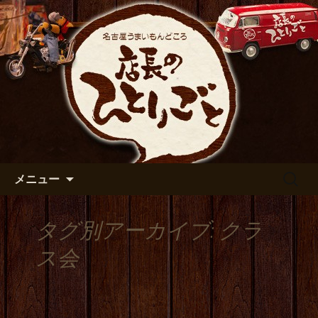
出張や観光に名古屋めしがおすすめで
す
名古屋市伏見の居酒屋【店長の
ひとりごと】のブログ
コンテンツへ移動
検
メニュー
索:
タグ別アーカイブ: クラ
ス会