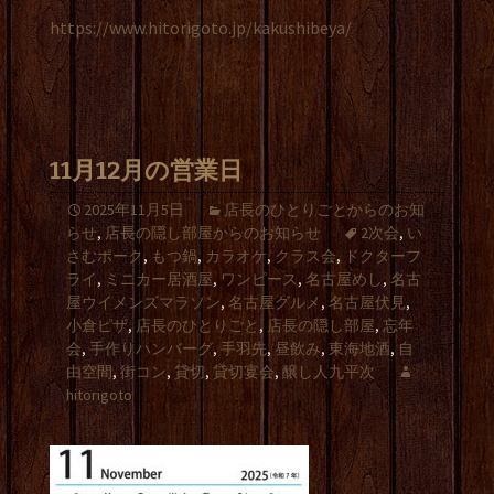
https://www.hitorigoto.jp/kakushibeya/
11月12月の営業日
2025年11月5日
店長のひとりごとからのお知
らせ
,
店長の隠し部屋からのお知らせ
2次会
,
い
さむポーク
,
もつ鍋
,
カラオケ
,
クラス会
,
ドクターフ
ライ
,
ミニカー居酒屋
,
ワンピース
,
名古屋めし
,
名古
屋ウイメンズマラソン
,
名古屋グルメ
,
名古屋伏見
,
小倉ピザ
,
店長のひとりごと
,
店長の隠し部屋
,
忘年
会
,
手作りハンバーグ
,
手羽先
,
昼飲み
,
東海地酒
,
自
由空間
,
街コン
,
貸切
,
貸切宴会
,
醸し人九平次
hitorigoto