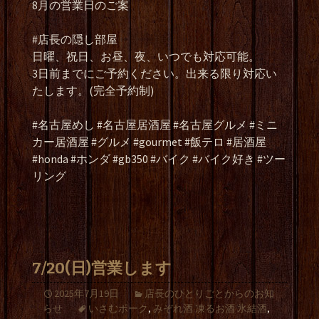
8月の営業日のご案
#店長の隠し部屋
日曜、祝日、お昼、夜、いつでも対応可能。
3日前までにご予約ください。出来る限り対応い
たします。(完全予約制)
#名古屋めし #名古屋居酒屋 #名古屋グルメ #ミニ
カー居酒屋 #グルメ #gourmet #飯テロ #居酒屋
#honda #ホンダ #gb350 #バイク #バイク好き #ツー
リング
7/20(日)営業します
2025年7月19日
店長のひとりごとからのお知
らせ
いさむポーク
,
みぞれ酒 凍るお酒 氷結酒
,