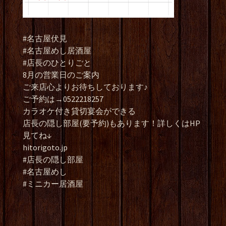
#名古屋伏見
#名古屋めし居酒屋
#店長のひとりごと
8月の営業日のご案内
ご来店心よりお待ちしております♪
ご予約は→0522218257
カラオケ付き貸切宴会ができる
店長の隠し部屋(要予約)もあります！詳しくはHP
見てね↓
hitorigoto.jp
#店長の隠し部屋
#名古屋めし
#ミニカー居酒屋