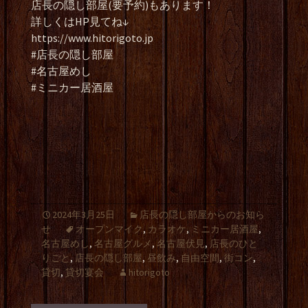
店長の隠し部屋(要予約)もあります！
詳しくはHP見てね↓
https://www.hitorigoto.jp
#店長の隠し部屋
#名古屋めし
#ミニカー居酒屋
2024年3月25日
店長の隠し部屋からのお知ら
せ
オープンマイク
,
カラオケ
,
ミニカー居酒屋
,
名古屋めし
,
名古屋グルメ
,
名古屋伏見
,
店長のひと
りごと
,
店長の隠し部屋
,
昼飲み
,
自由空間
,
街コン
,
貸切
,
貸切宴会
hitorigoto