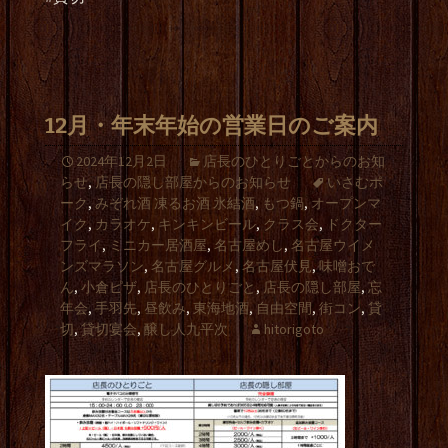
12月・年末年始の営業日のご案内
2024年12月2日
店長のひとりごとからのお知
らせ
,
店長の隠し部屋からのお知らせ
いさむポ
ーク
,
みぞれ酒 凍るお酒 氷結酒
,
もつ鍋
,
オープンマ
イク
,
カラオケ
,
キンキンビール
,
クラス会
,
ドクター
フライ
,
ミニカー居酒屋
,
名古屋めし
,
名古屋ウイメ
ンズマラソン
,
名古屋グルメ
,
名古屋伏見
,
味噌おで
ん
,
小倉ピザ
,
店長のひとりごと
,
店長の隠し部屋
,
忘
年会
,
手羽先
,
昼飲み
,
東海地酒
,
自由空間
,
街コン
,
貸
切
,
貸切宴会
,
醸し人九平次
hitorigoto