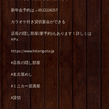
新年会予約は→0522218257
カラオケ付き貸切宴会ができる
店長の隠し部屋(要予約)もあります！詳しくは
HP↓
https://www.hitorigoto.jp
#店長の隠し部屋
#名古屋めし
#ミニカー居酒屋
#貸切