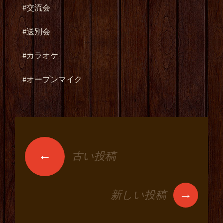
#交流会
#送別会
#カラオケ
#オープンマイク
←
古い投稿
投稿ナビゲーショ
ン
→
新しい投稿