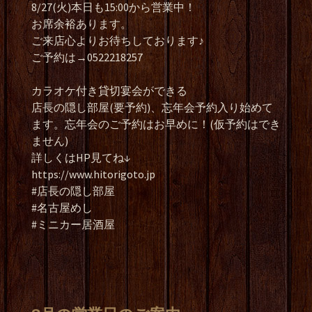
8/27(火)本日も15:00から営業中！
お席余裕あります。
ご来店心よりお待ちしております♪
ご予約は→0522218257
カラオケ付き貸切宴会ができる
店長の隠し部屋(要予約)、忘年会予約入り始めて
ます。忘年会のご予約はお早めに！(仮予約はでき
ません)
詳しくはHP見てね↓
https://www.hitorigoto.jp
#店長の隠し部屋
#名古屋めし
#ミニカー居酒屋