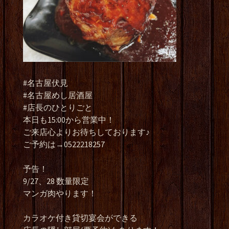
#名古屋伏見
#名古屋めし居酒屋
#店長のひとりごと
本日も15:00から営業中！
ご来店心よりお待ちしております♪
ご予約は→0522218257
予告！
9/27、28 数量限定
マンガ肉やります！
カラオケ付き貸切宴会ができる