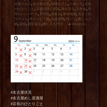
古屋グルメ
,
名古屋伏見
,
味噌おでん
,
小倉ピザ
,
店長
のひとりごと
,
店長の隠し部屋
,
弾き語り
,
忘年会
,
手
作りハンバーグ
,
手羽先
,
昼飲み
,
東海地酒
,
気まぐれ
ラーメン
,
牛スジどて煮
,
自由空間
,
街コン
,
豚しゃぶ
鍋
,
貸切
,
貸切宴会
,
醸し人九平次
hitorigoto
#名古屋伏見
#名古屋めし居酒屋
#店長のひとりごと