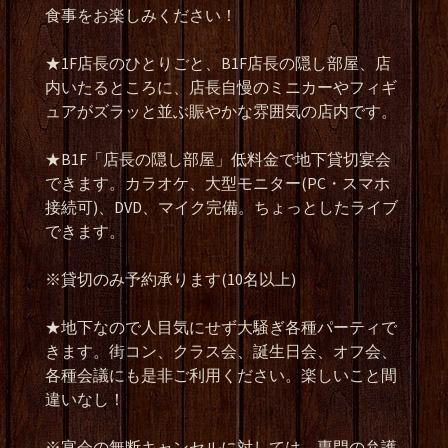
食事をお楽しみください！
★1F店長のひとりごと、B1F店長の隠し部屋、店
内いたるところに、店長自慢のミニカーやフィギ
ュアがズラッと並ぶ賑やかな雰囲気の店内です。
★B1F「店長の隠し部屋」低料金で地下貸切宴会
できます。カラオケ、大型モニター(PC・スマホ
接続可)、DVD、マイク完備。ちょっとしたライブ
できます。
※貸切のみ予約承ります(10名以上)
★地下なので人目気にせず大騒ぎ各種パーティで
きます。街コン、クラス会、誕生日会、オフ会、
各種会議にも是非ご利用ください。楽しいこと間
違いなし！
※宴会の無断キャンセルに対しては、専門の弁護