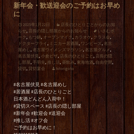
新年会・歓送迎会のご予約はお早め
に
2025年1月22日
店長のひとりごとからのお知
らせ
,
店長の隠し部屋からのお知らせ
いさむポ
ーク
,
もつ鍋
,
オープンマイク
,
カラオケ
,
クラス会
,
ドクターフライ
,
ミニカー居酒屋
,
ワンピース
,
名古
屋めし
,
名古屋ウイメンズマラソン
,
名古屋グルメ
,
名古屋伏見
,
小倉ピザ
,
店長のひとりごと
,
店長の隠
し部屋
,
手羽先
,
推し活
,
昼飲み
,
東海地酒
,
自由空間
,
貸切
,
貸切宴会
hitorigoto
#名古屋伏見 #名古屋めし
#居酒屋 #店長のひとりごと
日本酒どんどん入荷中！
#貸切スペース #店長の隠し部屋
#新年会 #歓迎会 #送迎会
#推し活 #オフ会
ご予約はお早めに！