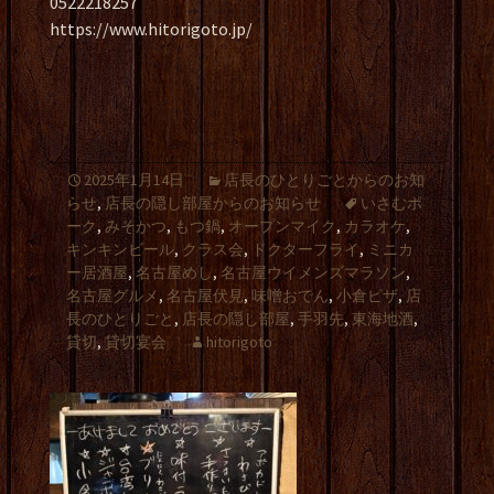
0522218257
https://www.hitorigoto.jp/
2025年1月14日
店長のひとりごとからのお知
らせ
,
店長の隠し部屋からのお知らせ
いさむポ
ーク
,
みそかつ
,
もつ鍋
,
オープンマイク
,
カラオケ
,
キンキンビール
,
クラス会
,
ドクターフライ
,
ミニカ
ー居酒屋
,
名古屋めし
,
名古屋ウイメンズマラソン
,
名古屋グルメ
,
名古屋伏見
,
味噌おでん
,
小倉ピザ
,
店
長のひとりごと
,
店長の隠し部屋
,
手羽先
,
東海地酒
,
貸切
,
貸切宴会
hitorigoto