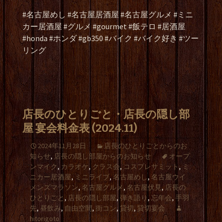
#名古屋めし #名古屋居酒屋 #名古屋グルメ #ミニ
カー居酒屋 #グルメ #gourmet #飯テロ #居酒屋
#honda #ホンダ #gb350 #バイク #バイク好き #ツー
リング
店長のひとりごと・店長の隠し部
屋 宴会料金表 (2024.11)
2024年11月28日
店長のひとりごとからのお
知らせ
,
店長の隠し部屋からのお知らせ
オープ
ンマイク
,
カラオケ
,
クラス会
,
コスプレサミット
,
ミ
ニカー居酒屋
,
ミニライブ
,
名古屋めし
,
名古屋ウイ
メンズマラソン
,
名古屋グルメ
,
名古屋伏見
,
店長の
ひとりごと
,
店長の隠し部屋
,
弾き語り
,
忘年会
,
手羽
先
,
昼飲み
,
自由空間
,
街コン
,
貸切
,
貸切宴会
hitorigoto