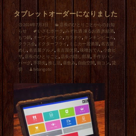
タブレットオーダーになりました
2024年7月3日
店長のひとりごとからのお知
らせ
いさむポーク
,
みぞれ酒 凍るお酒 氷結酒
,
もつ鍋
,
オープンマイク
,
カラオケ
,
キンキンビール
,
クラス会
,
ドクターフライ
,
ミニカー居酒屋
,
名古屋
めし
,
名古屋グルメ
,
名古屋伏見
,
味噌おでん
,
小倉ピ
ザ
,
店長のひとりごと
,
店長の隠し部屋
,
手作りハン
バーグ
,
手羽先
,
推し活
,
昼飲み
,
自由空間
,
街コン
,
貸
切
hitorigoto