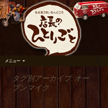
出張や観光に名古屋めしがおすすめで
す
名古屋市伏見の居酒屋【店長の
ひとりごと】のブログ
コンテンツへ移動
検
メニュー
索:
タグ別アーカイブ: オー
プンマイク