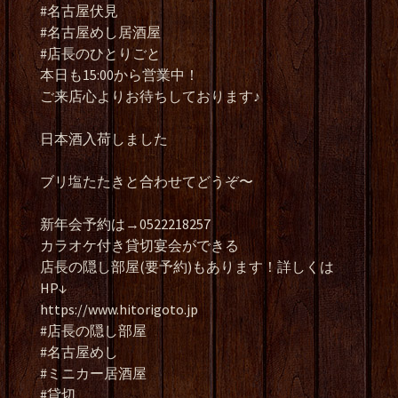
#名古屋伏見
#名古屋めし居酒屋
#店長のひとりごと
本日も15:00から営業中！
ご来店心よりお待ちしております♪
日本酒入荷しました
ブリ塩たたきと合わせてどうぞ〜
新年会予約は→0522218257
カラオケ付き貸切宴会ができる
店長の隠し部屋(要予約)もあります！詳しくは
HP↓
https://www.hitorigoto.jp
#店長の隠し部屋
#名古屋めし
#ミニカー居酒屋
#貸切