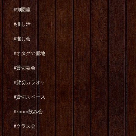
#御園座
#推し活
#推し会
#オタクの聖地
#貸切宴会
#貸切カラオケ
#貸切スペース
#zoom飲み会
#クラス会