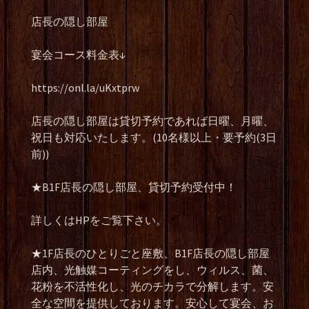
店長の隠し部屋
宴会コース料金表↓
https://onl.la/uKxtprw
店長の隠し部屋は貸切予約であれば日曜、月曜、
祝日も対応いたします。(10名様以上・要予約(3日
前))
★B1F店長の隠し部屋、貸切予約受付中！
詳しくはHPをご覧下さい。
★1F店長のひとりごと座敷、B1F店長の隠し部屋
店内、光触媒コーティングをし、ウィルス、菌、
花粉を不活性化し、光のチカラで分解します。安
全な空間を提供しております。安心して宴会、お