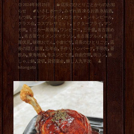
2024年9月25日
店長のひとりごとからのお知
らせ
いさむポーク
,
みぞれ酒 凍るお酒 氷結酒
,
もつ鍋
,
オープンマイク
,
カラオケ
,
キンキンビール
,
クラス会
,
コスプレサミット
,
ドクターフライ
,
マン
ガ肉
,
ミニカー居酒屋
,
ワンピース
,
三千盛
,
名古屋め
し
,
名古屋ウイメンズマラソン
,
名古屋グルメ
,
名古
屋伏見
,
味噌おでん
,
小倉ピザ
,
店長のひとりごと
,
店
長の隠し部屋
,
忘年会
,
手作りハンバーグ
,
手羽先
,
昼
飲み
,
東海地酒
,
牛スジどて煮
,
自由空間
,
街コン
,
豚
しゃぶ鍋
,
貸切
,
貸切宴会
,
醸し人九平次
hitorigoto