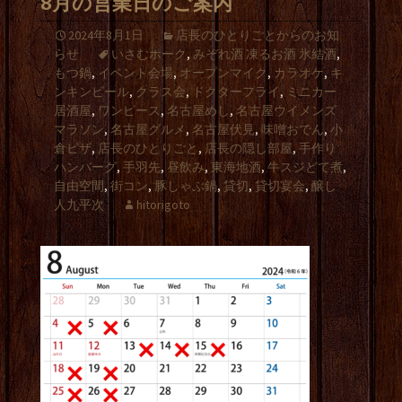
8月の営業日のご案内
2024年8月1日
店長のひとりごとからのお知
らせ
いさむポーク
,
みぞれ酒 凍るお酒 氷結酒
,
もつ鍋
,
イベント会場
,
オープンマイク
,
カラオケ
,
キ
ンキンビール
,
クラス会
,
ドクターフライ
,
ミニカー
居酒屋
,
ワンピース
,
名古屋めし
,
名古屋ウイメンズ
マラソン
,
名古屋グルメ
,
名古屋伏見
,
味噌おでん
,
小
倉ピザ
,
店長のひとりごと
,
店長の隠し部屋
,
手作り
ハンバーグ
,
手羽先
,
昼飲み
,
東海地酒
,
牛スジどて煮
,
自由空間
,
街コン
,
豚しゃぶ鍋
,
貸切
,
貸切宴会
,
醸し
人九平次
hitorigoto