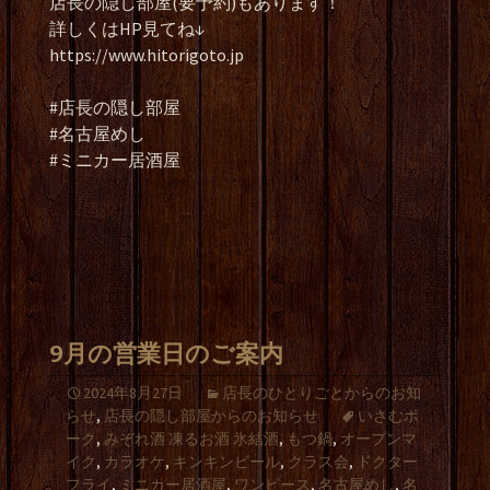
店長の隠し部屋(要予約)もあります！
詳しくはHP見てね↓
https://www.hitorigoto.jp
#店長の隠し部屋
#名古屋めし
#ミニカー居酒屋
9月の営業日のご案内
2024年8月27日
店長のひとりごとからのお知
らせ
,
店長の隠し部屋からのお知らせ
いさむポ
ーク
,
みぞれ酒 凍るお酒 氷結酒
,
もつ鍋
,
オープンマ
イク
,
カラオケ
,
キンキンビール
,
クラス会
,
ドクター
フライ
,
ミニカー居酒屋
,
ワンピース
,
名古屋めし
,
名