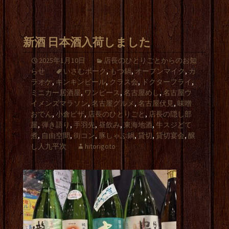
新酒 日本酒入荷しました
2025年1月10日
店長のひとりごとからのお知
らせ
いさむポーク
,
もつ鍋
,
オープンマイク
,
カ
ラオケ
,
キンキンビール
,
クラス会
,
ドクターフライ
,
ミニカー居酒屋
,
ワンピース
,
名古屋めし
,
名古屋ウ
イメンズマラソン
,
名古屋グルメ
,
名古屋伏見
,
味噌
おでん
,
小倉ピザ
,
店長のひとりごと
,
店長の隠し部
屋
,
弾き語り
,
手羽先
,
昼飲み
,
東海地酒
,
牛スジどて
煮
,
自由空間
,
街コン
,
豚しゃぶ鍋
,
貸切
,
貸切宴会
,
醸
し人九平次
hitorigoto