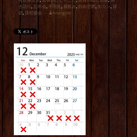
名古屋伏見
,
店長のひとりごと
,
店長の隠し部屋
,
弾
き語り
,
忘年会
,
手羽先
,
昼飲み
,
自由空間
,
街コン
,
貸
切
,
貸切宴会
hitorigoto