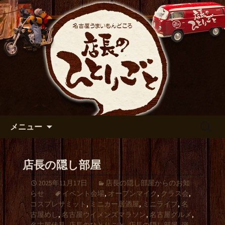
出張や観光に名古屋めしがおすすめで
す
名古屋市伏見の居酒屋【店長の
ひとりごと】のブログ
コンテンツへ移動
検
メニュー
索:
店長の隠し部屋
2025年11月17日
店長の隠し部屋からのお知
らせ
イベント会場
,
オープンマイク
,
クラス会
,
コスプレサミット
,
ミニカー居酒屋
,
ミニライブ
,
名
古屋めし
,
名古屋ウイメンズマラソン
,
名古屋グルメ
,