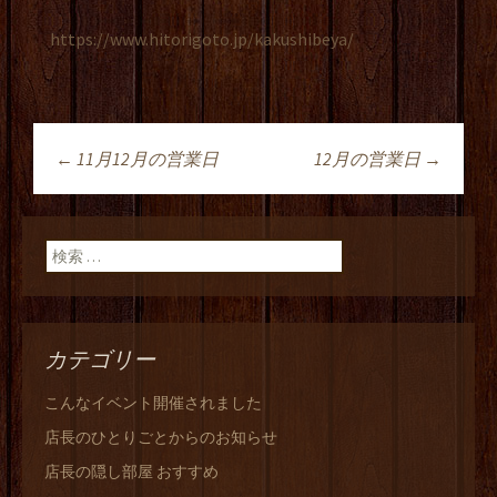
https://www.hitorigoto.jp/kakushibeya/
←
11月12月の営業日
12月の営業日
→
投稿ナビゲーショ
ン
検索:
カテゴリー
こんなイベント開催されました
店長のひとりごとからのお知らせ
店長の隠し部屋 おすすめ